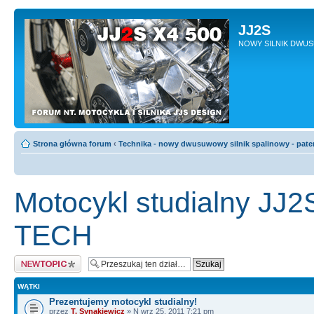
JJ2S
NOWY SILNIK DWU
Strona główna forum
‹
Technika - nowy dwusuwowy silnik spalinowy - pate
Motocykl studialny JJ
TECH
Napisz wątek
WĄTKI
Prezentujemy motocykl studialny!
przez
T. Synakiewicz
» N wrz 25, 2011 7:21 pm