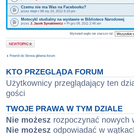
Czemu nie ma Was na Facebooku?
przez
mrpl
» Wt sty 24, 2012 6:19 pm
Motocykl studialny na wystawie w Bibliotece Narodowej
przez
J. Jacek Synakiewicz
» Pt gru 09, 2011 2:48 am
Wyświetl wątki nie starsze niż:
Napisz wątek
Powrót do Strona główna forum
KTO PRZEGLĄDA FORUM
Użytkownicy przeglądający ten dzi
gości
TWOJE PRAWA W TYM DZIALE
Nie możesz
rozpoczynać nowych 
Nie możesz
odpowiadać w wątkac