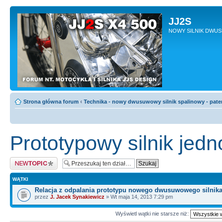
JJ2S
NOWY SILNIK DWU
Strona główna forum
‹
Technika - nowy dwusuwowy silnik spalinowy - pate
Prototypowy silnik je
Napisz wątek
WĄTKI
Relacja z odpalania prototypu nowego dwusuwowego silnik
przez
J. Jacek Synakiewicz
» Wt maja 14, 2013 7:29 pm
Wyświetl wątki nie starsze niż: