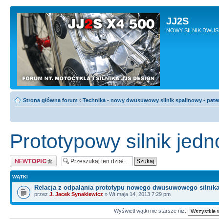
JJ2S
NOWY SILNIK DWU
Strona główna forum
‹
Technika - nowy dwusuwowy silnik spalinowy - pate
Prototypowy silnik je
Napisz wątek
WĄTKI
Relacja z odpalania prototypu nowego dwusuwowego silnik
przez
J. Jacek Synakiewicz
» Wt maja 14, 2013 7:29 pm
Wyświetl wątki nie starsze niż: