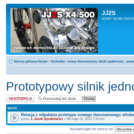
JJ2S
NOWY SILNIK DWU
Strona główna forum
‹
Technika - nowy dwusuwowy silnik spalinowy - pate
Prototypowy silnik je
Napisz wątek
WĄTKI
Relacja z odpalania prototypu nowego dwusuwowego silnik
przez
J. Jacek Synakiewicz
» Wt maja 14, 2013 7:29 pm
Wyświetl wątki nie starsze niż: