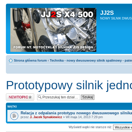
JJ2S
NOWY SILNIK DWU
Strona główna forum
‹
Technika - nowy dwusuwowy silnik spalinowy - pate
Prototypowy silnik je
Napisz wątek
WĄTKI
Relacja z odpalania prototypu nowego dwusuwowego silnik
przez
J. Jacek Synakiewicz
» Wt maja 14, 2013 7:29 pm
Wyświetl wątki nie starsze niż: