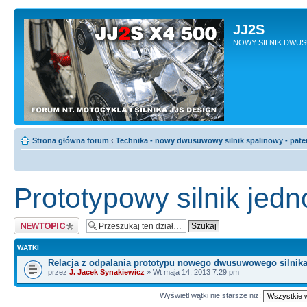
JJ2S
NOWY SILNIK DWU
Strona główna forum
‹
Technika - nowy dwusuwowy silnik spalinowy - pate
Prototypowy silnik je
Napisz wątek
WĄTKI
Relacja z odpalania prototypu nowego dwusuwowego silnik
przez
J. Jacek Synakiewicz
» Wt maja 14, 2013 7:29 pm
Wyświetl wątki nie starsze niż: