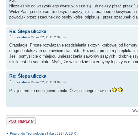
PS.
Niezależnie od wszystkiego dwusuw pisze się lub należy pisać przez "u
Widzi Pan, ja odbieram to dosyć precyzyjnie - staram się odpisywać na
powodu - przez szacunek do osoby której odpisuję i przez szacunek dla
Re: Ślepa uliczka
przez
star
» Cz sie 22, 2013 2:39 pm
Gratulacje! Proste rozwiązanie rozdzielenia skrzyni korbowej od komory 
drogę do dalszych usprawnień dwutaktu. Pozostał problem przepłukania 
Jeśli pomyślicie o miejscu umieszczenia zaworów ssących i drobniejszy
silnik jest do samolotu. Myślę że w układzie boxer byłby lepszy w moto
Re: Ślepa uliczka
przez
star
» Cz sie 22, 2013 3:09 pm
P.s- jestem za usunięciem znaku Ó z polskiego słownika
Wyś
Odpowiedz
Powrót do Technologia silnika JJ2S i JJ2S X4