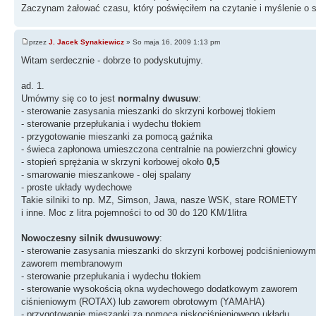
Zaczynam żałować czasu, który poświęciłem na czytanie i myślenie o si
przez
J. Jacek Synakiewicz
» So maja 16, 2009 1:13 pm
Witam serdecznie - dobrze to podyskutujmy.
ad. 1.
Umówmy się co to jest
normalny dwusuw
:
- sterowanie zasysania mieszanki do skrzyni korbowej tłokiem
- sterowanie przepłukania i wydechu tłokiem
- przygotowanie mieszanki za pomocą gaźnika
- świeca zapłonowa umieszczona centralnie na powierzchni głowicy
- stopień sprężania w skrzyni korbowej około
0,5
- smarowanie mieszankowe - olej spalany
- proste układy wydechowe
Takie silniki to np. MZ, Simson, Jawa, nasze WSK, stare ROMETY
i inne. Moc z litra pojemności to od 30 do 120 KM/1litra
Nowoczesny silnik dwusuwowy
:
- sterowanie zasysania mieszanki do skrzyni korbowej podciśnieniowym
zaworem membranowym
- sterowanie przepłukania i wydechu tłokiem
- sterowanie wysokością okna wydechowego dodatkowym zaworem
ciśnieniowym (ROTAX) lub zaworem obrotowym (YAMAHA)
- przygotowanie mieszanki za pomocą niskociśnieniowego układu