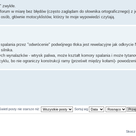
" zwykłe.
 forum w miarę bez błędów (często zaglądam do słownika ortograficznego) z j
 osób, głównie motocyklistów, którzy te moje wypowiedzi czytają.
spalania przez "odwrócenie" podwójnego tłoka jest rewelacyjne jak odkrycie N
silnika.
ch wynalazków - wtrysk paliwa, może kształt komory spalania i może tytano
cyklu, bo nie ograniczy konstrukcji ramy (prześwit między kołami)- powodzen
wietl posty nie starsze niż:
Sortuj wg
Skocz 