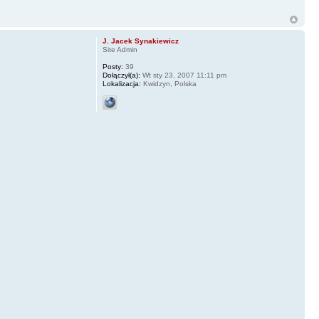
J. Jacek Synakiewicz
Site Admin
Posty:
39
Dołączył(a):
Wt sty 23, 2007 11:11 pm
Lokalizacja:
Kwidzyn, Polska