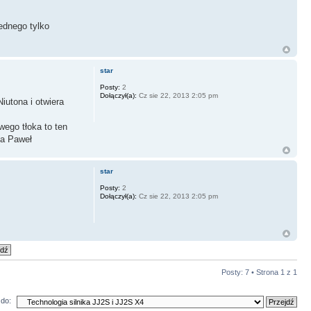
ednego tylko
star
Posty:
2
Dołączył(a):
Cz sie 22, 2013 2:05 pm
iutona i otwiera
wego tłoka to ten
ia Paweł
star
Posty:
2
Dołączył(a):
Cz sie 22, 2013 2:05 pm
Posty: 7 • Strona
1
z
1
do: