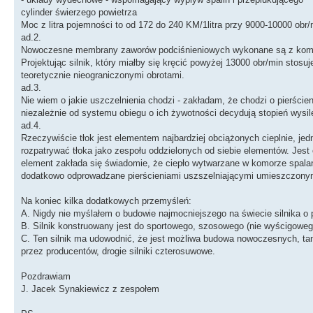
cylinder świerzego powietrza
Moc z litra pojemności to od 172 do 240 KM/1litra przy 9000-10000 obr/
ad.2.
Nowoczesne membrany zaworów podciśnieniowych wykonane są z kompoz
Projektując silnik, który miałby się kręcić powyżej 13000 obr/min stosu
teoretycznie nieograniczonymi obrotami.
ad.3.
Nie wiem o jakie uszczelnienia chodzi - zakładam, że chodzi o pierśc
niezależnie od systemu obiegu o ich żywotności decydują stopień wysilen
ad.4.
Rzeczywiście tłok jest elementem najbardziej obciążonych cieplnie, 
rozpatrywać tłoka jako zespołu oddzielonych od siebie elementów. Jest c
element zakłada się świadomie, że ciepło wytwarzane w komorze spalan
dodatkowo odprowadzane pierścieniami uszszelniającymi umieszczonym
Na koniec kilka dodatkowych przemyśleń:
A. Nigdy nie myślałem o budowie najmocniejszego na świecie silnika o
B. Silnik konstruowany jest do sportowego, szosowego (nie wyścigoweg
C. Ten silnik ma udowodnić, że jest możliwa budowa nowoczesnych, ta
przez producentów, drogie silniki czterosuwowe.
Pozdrawiam
J. Jacek Synakiewicz z zespołem