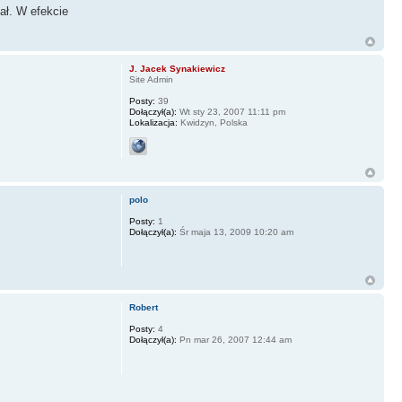
ał. W efekcie
J. Jacek Synakiewicz
Site Admin
Posty:
39
Dołączył(a):
Wt sty 23, 2007 11:11 pm
Lokalizacja:
Kwidzyn, Polska
polo
Posty:
1
Dołączył(a):
Śr maja 13, 2009 10:20 am
Robert
Posty:
4
Dołączył(a):
Pn mar 26, 2007 12:44 am