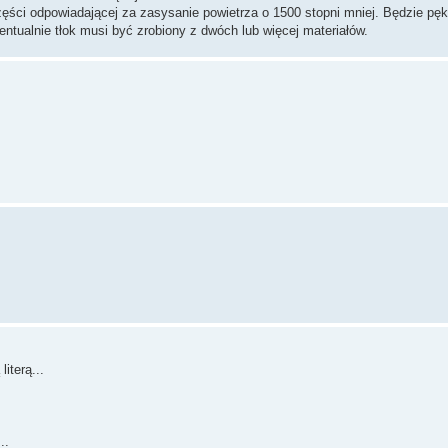
zęści odpowiadającej za zasysanie powietrza o 1500 stopni mniej. Będzie pęk
ntualnie tłok musi być zrobiony z dwóch lub więcej materiałów.
iterą...
..