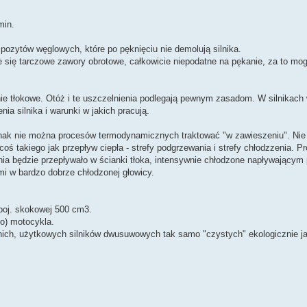
min.
ytów węglowych, które po pęknięciu nie demolują silnika.
je się tarczowe zawory obrotowe, całkowicie niepodatne na pękanie, za to mog
ienie tłokowe. Otóż i te uszczelnienia podlegają pewnym zasadom. W silnika
ia silnika i warunki w jakich pracują.
jednak nie można procesów termodynamicznych traktować "w zawieszeniu". Ni
oś takiego jak przepływ ciepła - strefy podgrzewania i strefy chłodzzenia. Pro
ia będzie przepływało w ścianki tłoka, intensywnie chłodzone napływającym 
i w bardzo dobrze chłodzonej głowicy.
 poj. skokowej 500 cm3.
o) motocykla.
nich, użytkowych silników dwusuwowych tak samo "czystych" ekologicznie j