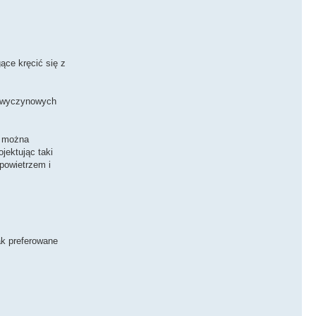
ące kręcić się z
ch wyczynowych
e można
jektując taki
powietrzem i
ak preferowane