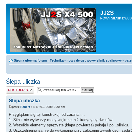
JJ2S
NOWY SILNIK DWU
Strona główna forum
‹
Technika - nowy dwusuwowy silnik spalinowy - pate
Ślepa uliczka
Odpowiedz
Ślepa uliczka
przez
Robert
» N lut 01, 2009 2:20 am
Przyglądam się tej konstrukcji od zarania i...
1. Silnik nie wytworzy mocy większej niż tradycyjny dwusów.
2. Wszelkie elementy sprężyste (klapa powietrza) pękają i po ..silniku.
3. Uszczelnienia są nie do wykonania przy założeniu żywotności rzędu 1