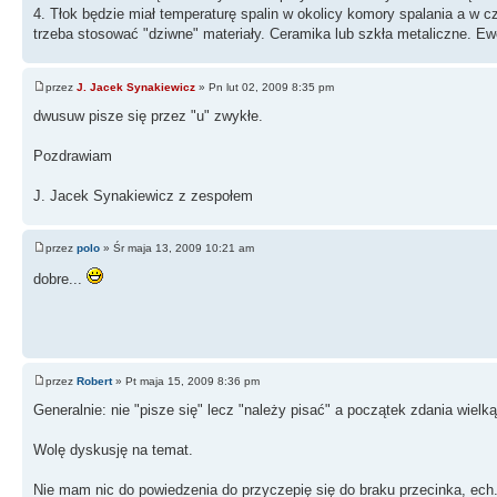
4. Tłok będzie miał temperaturę spalin w okolicy komory spalania a w c
trzeba stosować "dziwne" materiały. Ceramika lub szkła metaliczne. Ewe
przez
J. Jacek Synakiewicz
» Pn lut 02, 2009 8:35 pm
dwusuw pisze się przez "u" zwykłe.
Pozdrawiam
J. Jacek Synakiewicz z zespołem
przez
polo
» Śr maja 13, 2009 10:21 am
dobre...
przez
Robert
» Pt maja 15, 2009 8:36 pm
Generalnie: nie "pisze się" lecz "należy pisać" a początek zdania wielką l
Wolę dyskusję na temat.
Nie mam nic do powiedzenia do przyczepię się do braku przecinka, ech.