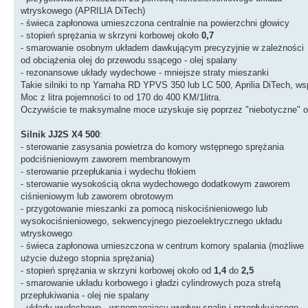
wtryskowego (APRILIA DiTech)
- świeca zapłonowa umieszczona centralnie na powierzchni głowicy
- stopień sprężania w skrzyni korbowej około
0,7
- smarowanie osobnym układem dawkującym precyzyjnie w zależności
od obciążenia olej do przewodu ssącego - olej spalany
- rezonansowe układy wydechowe - mniejsze straty mieszanki
Takie silniki to np Yamaha RD YPVS 350 lub LC 500, Aprilia DiTech, ws
Moc z litra pojemności to od 170 do 400 KM/1litra.
Oczywiście te maksymalne moce uzyskuje się poprzez "niebotyczne" obr
Silnik JJ2S X4 500
:
- sterowanie zasysania powietrza do komory wstępnego sprężania
podciśnieniowym zaworem membranowym
- sterowanie przepłukania i wydechu tłokiem
- sterowanie wysokością okna wydechowego dodatkowym zaworem
ciśnieniowym lub zaworem obrotowym
- przygotowanie mieszanki za pomocą niskociśnieniowego lub
wysokociśnieniowego, sekwencyjnego piezoelektrycznego układu
wtryskowego
- świeca zapłonowa umieszczona w centrum komory spalania (możliwe
użycie dużego stopnia sprężania)
- stopień sprężania w skrzyni korbowej około od
1,4
do
2,5
- smarowanie układu korbowego i gładzi cylindrowych poza strefą
przepłukiwania - olej nie spalany
- układy wydechowe - wspomagający wypływ spalin i przepłukującego