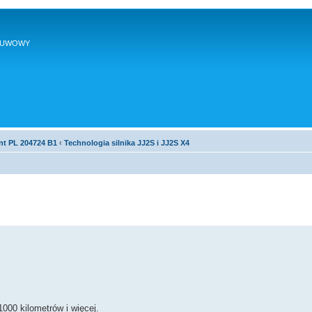
SUWOWY
nt PL 204724 B1
‹
Technologia silnika JJ2S i JJ2S X4
000 kilometrów i więcej.