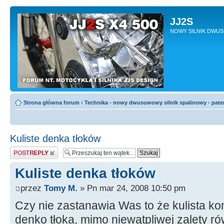
JJ2S
NOWY SILNIK DWU
Strona główna forum
‹
Technika - nowy dwusuwowy silnik spalinowy - pate
Kuliste denka tłoków
Odpowiedz
Kuliste denka tłoków
przez
Tomy M.
» Pn mar 24, 2008 10:50 pm
Czy nie zastanawia Was to że kulista ko
denko tłoka, mimo niewątpliwej zalety 