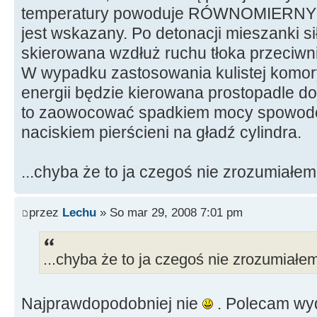
temperatury powoduje RÓWNOMIERNY roz
jest wskazany. Po detonacji mieszanki s
skierowana wzdłuż ruchu tłoka przeciwni
W wypadku zastosowania kulistej komor
energii będzie kierowana prostopadle do
to zaowocować spadkiem mocy spowo
naciskiem pierścieni na gładź cylindra.
...chyba że to ja czegoś nie zrozumiałem 
przez
Lechu
» So mar 29, 2008 7:01 pm
...chyba że to ja czegoś nie zrozumiałem
Najprawdopodobniej nie
. Polecam wy