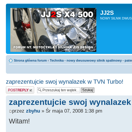
JJ2S
NOWY SILNIK DWU
Strona główna forum
‹
Technika - nowy dwusuwowy silnik spalinowy - pate
zaprezentujcie swoj wynalazek w TVN Turbo!
Odpowiedz
zaprezentujcie swoj wynalazek
przez
zbyhu
» Śr maja 07, 2008 1:38 pm
Witam!