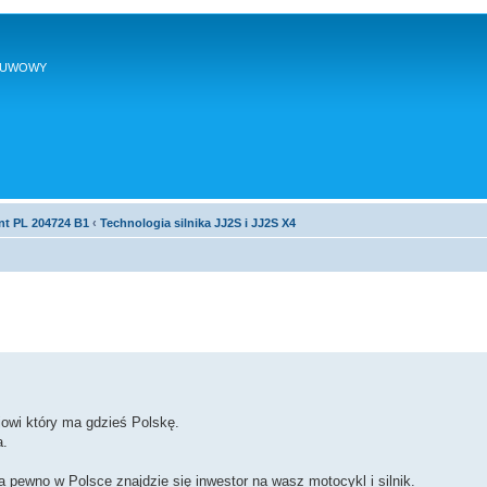
SUWOWY
nt PL 204724 B1
‹
Technologia silnika JJ2S i JJ2S X4
jowi który ma gdzieś Polskę.
a.
a pewno w Polsce znajdzie się inwestor na wasz motocykl i silnik.