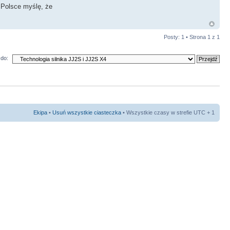
 Polsce myślę, że
Posty: 1 • Strona
1
z
1
do:
Ekipa
•
Usuń wszystkie ciasteczka
• Wszystkie czasy w strefie UTC + 1