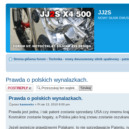
JJ2S
NOWY SILNIK DWU
Strona główna forum
‹
Technika - nowy dwusuwowy silnik spalinowy - pate
Prawda o polskich wynalazkach.
Odpowiedz
Prawda o polskich wynalazkach.
przez
kamoreks
» Pt sie 13, 2010 8:00 pm
Prawda jest jedna, i tak patent zostanie sprzedany USA czy innemu kra
Kostruktor zostanie bogaty, a Polska jako kraj znowu zostanie oszukan
Jeżeli jesteście prawdziwymi Polakami, to nie sprzedawajcie Patentu, n