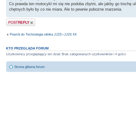
Co prawda ten motocykl mi się nie podoba zbytni, ale jakby go trochę
chętnych było by co nie miara. Ale to pewnie pobożne marzenia.
Odpowiedz
Powrót do Technologia silnika JJ2S i JJ2S X4
KTO PRZEGLĄDA FORUM
Użytkownicy przeglądający ten dział: Brak zalogowanych użytkowników i 4 gości
Strona główna forum