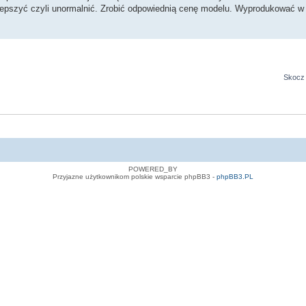
 ulepszyć czyli unormalnić. Zrobić odpowiednią cenę modelu. Wyprodukować w
Skocz 
POWERED_BY
Przyjazne użytkownikom polskie wsparcie phpBB3 -
phpBB3.PL