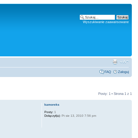
Wyszukiwanie zaawansowane
FAQ
Zaloguj
Posty: 1 • Strona
1
z
1
kamoreks
Posty:
1
Dołączył(a):
Pt sie 13, 2010 7:56 pm