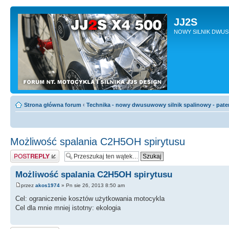
JJ2S
NOWY SILNIK DWU
Strona główna forum
‹
Technika - nowy dwusuwowy silnik spalinowy - pate
Możliwość spalania C2H5OH spirytusu
Odpowiedz
Możliwość spalania C2H5OH spirytusu
przez
akos1974
» Pn sie 26, 2013 8:50 am
Cel: ograniczenie kosztów użytkowania motocykla
Cel dla mnie mniej istotny: ekologia