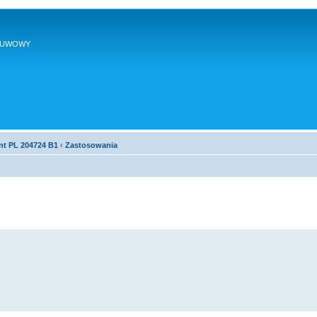
SUWOWY
nt PL 204724 B1
‹
Zastosowania