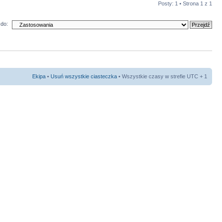
Posty: 1 • Strona
1
z
1
do:
Ekipa
•
Usuń wszystkie ciasteczka
• Wszystkie czasy w strefie UTC + 1