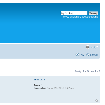
Wyszukiwanie zaawansowane
FAQ
Zaloguj
Posty: 1 • Strona
1
z
1
akos1974
Posty:
1
Dołączył(a):
Pn sie 26, 2013 8:47 am