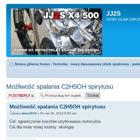
JJ2S
NOWY SILNIK DWU
Strona główna forum
‹
Technika - nowy dwusuwowy silnik spalinowy - pate
Możliwość spalania C2H5OH spirytusu
Odpowiedz
Możliwość spalania C2H5OH spirytusu
przez
akos1974
» Pn sie 26, 2013 8:50 am
Cel: ograniczenie kosztów użytkowania motocykla
Cel dla mnie mniej istotny: ekologia