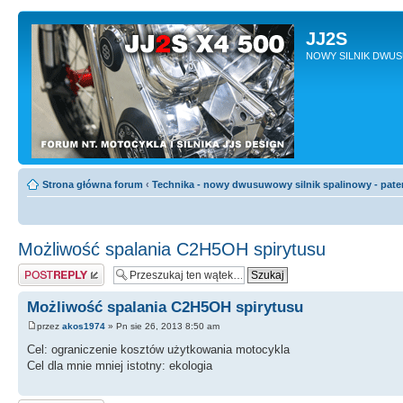
JJ2S
NOWY SILNIK DWU
Strona główna forum
‹
Technika - nowy dwusuwowy silnik spalinowy - pate
Możliwość spalania C2H5OH spirytusu
Odpowiedz
Możliwość spalania C2H5OH spirytusu
przez
akos1974
» Pn sie 26, 2013 8:50 am
Cel: ograniczenie kosztów użytkowania motocykla
Cel dla mnie mniej istotny: ekologia