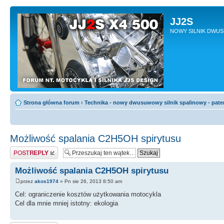
JJ2S
NOWY SILNIK DWU
Strona główna forum
‹
Technika - nowy dwusuwowy silnik spalinowy - pate
Możliwość spalania C2H5OH spirytusu
Odpowiedz
Możliwość spalania C2H5OH spirytusu
przez
akos1974
» Pn sie 26, 2013 8:50 am
Cel: ograniczenie kosztów użytkowania motocykla
Cel dla mnie mniej istotny: ekologia