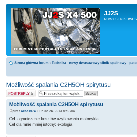
JJ2S
NOWY SILNIK DWU
Strona główna forum
‹
Technika - nowy dwusuwowy silnik spalinowy - pate
Możliwość spalania C2H5OH spirytusu
Odpowiedz
Możliwość spalania C2H5OH spirytusu
przez
akos1974
» Pn sie 26, 2013 8:50 am
Cel: ograniczenie kosztów użytkowania motocykla
Cel dla mnie mniej istotny: ekologia