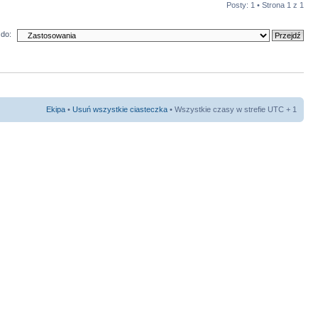
Posty: 1 • Strona
1
z
1
do:
Ekipa
•
Usuń wszystkie ciasteczka
• Wszystkie czasy w strefie UTC + 1