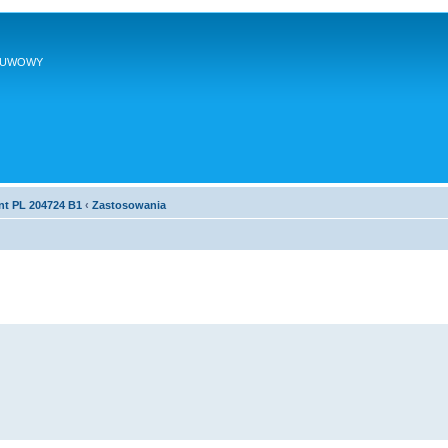
SUWOWY
nt PL 204724 B1
‹
Zastosowania