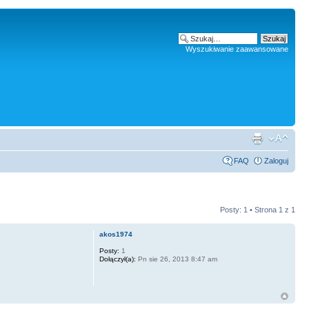
Wyszukiwanie zaawansowane
FAQ
Zaloguj
Posty: 1 • Strona
1
z
1
akos1974
Posty:
1
Dołączył(a):
Pn sie 26, 2013 8:47 am