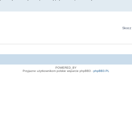
Skocz 
POWERED_BY
Przyjazne użytkownikom polskie wsparcie phpBB3 -
phpBB3.PL