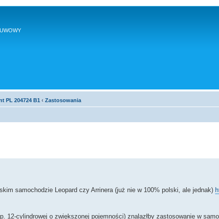
SUWOWY
nt PL 204724 B1
‹
Zastosowania
kim samochodzie Leopard czy Arrinera (już nie w 100% polski, ale jednak)
h
 np. 12-cylindrowej o zwiększonej pojemności) znalazłby zastosowanie w sam