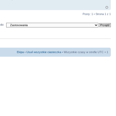
Posty: 1 • Strona
1
z
1
do:
Ekipa
•
Usuń wszystkie ciasteczka
• Wszystkie czasy w strefie UTC + 1