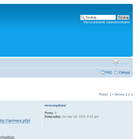
Wyszukiwanie zaawansowane
FAQ
Zaloguj
Posty: 1 • Strona
1
z
1
mrocznydrwal
Posty:
3
Dołączył(a):
So mar 19, 2011 9:12 pm
ttp://arrinera.pl/pl
ochodzie,