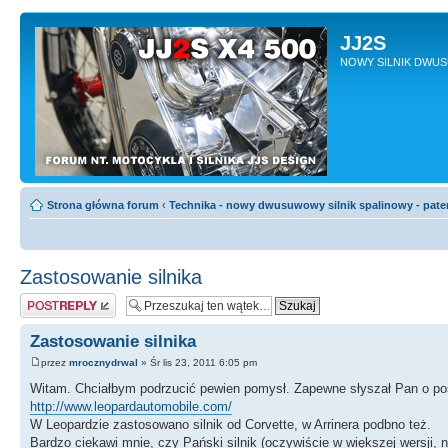
JJ2S
NOWY SILNIK DWU
Strona główna forum
‹
Technika - nowy dwusuwowy silnik spalinowy - pate
Zastosowanie silnika
Odpowiedz
Zastosowanie silnika
przez
mrocznydrwal
» Śr lis 23, 2011 6:05 pm
Witam. Chciałbym podrzucić pewien pomysł. Zapewne słyszał Pan o pos
http://www.leopardautomobile.com/
W Leopardzie zastosowano silnik od Corvette, w Arrinera podbno też.
Bardzo ciekawi mnie, czy Pański silnik (oczywiście w większej wersji,