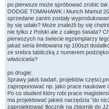
po pierwsze może spróbować zrobić tak 
DODGE TOMAHAWK i Munch Mamut 2000 
sprzedane zanim zostały wyprodukowan
by się udało? Może znaleźli by się chętn
nie tylko z Polski ale z całego świata? C
pierwszych na świecie egzemplarzy tego
jakaś seria limitowana np 100szt dodatk
ze srebra tabliczką z numerem podzięk
właściciela?
po drugie:
Sprawy jakiś badań, projektów części,pr
zaproponować np. jako prace naukowe dl
Po co student który robi prace magisters
ma projektować jakieś narzędzia "do nic
zaprojektować tłocznik na zbiornik do J