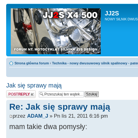
JJ2S
NOWY SILNIK DWU
Strona główna forum
‹
Technika - nowy dwusuwowy silnik spalinowy - pate
Jak się sprawy mają
Odpowiedz
Re: Jak się sprawy mają
przez
ADAM_J
» Pn lis 21, 2011 6:16 pm
mam takie dwa pomysły: