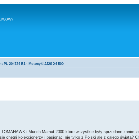
SUWOWY
nt PL 204724 B1
‹
Motocykl JJ2S X4 500
E TOMAHAWK i Munch Mamut 2000 które wszystkie były sprzedane zanim zo
 chętni kolekcjonerzy i pasjonaci nie tylko z Polski ale z całego świata? Ch