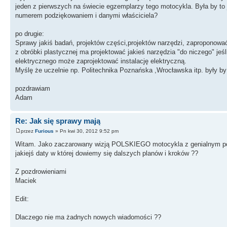
jeden z pierwszych na świecie egzemplarzy tego motocykla. Była by to 
numerem podziękowaniem i danymi właściciela?
po drugie:
Sprawy jakiś badań, projektów części,projektów narzędzi, zaproponować
z obróbki plastycznej ma projektować jakieś narzędzia "do niczego" jeś
elektrycznego może zaprojektować instalację elektryczną.
Myślę że uczelnie np. Politechnika Poznańska ,Wrocławska itp. były b
pozdrawiam
Adam
Re: Jak się sprawy mają
przez
Furious
» Pn kwi 30, 2012 9:52 pm
Witam. Jako zaczarowany wizją POLSKIEGO motocykla z genialnym pomy
jakiejś daty w której dowiemy się dalszych planów i kroków ??
Z pozdrowieniami
Maciek
Edit:
Dlaczego nie ma żadnych nowych wiadomości ??