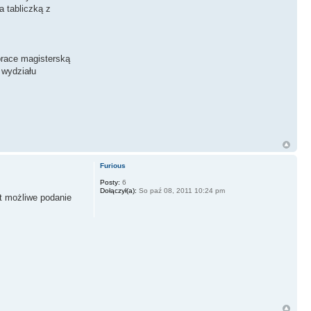
a tabliczką z
prace magisterską
 wydziału
Furious
Posty:
6
Dołączył(a):
So paź 08, 2011 10:24 pm
t możliwe podanie