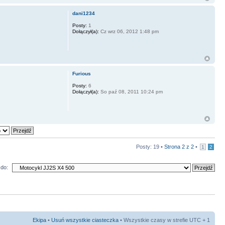
dani1234
Posty:
1
Dołączył(a):
Cz wrz 06, 2012 1:48 pm
Furious
Posty:
6
Dołączył(a):
So paź 08, 2011 10:24 pm
Posty: 19 •
Strona
2
z
2
•
1
2
do:
Ekipa
•
Usuń wszystkie ciasteczka
• Wszystkie czasy w strefie UTC + 1