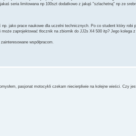
jakaś seria limitowana np 100szt dodatkowo z jakąś "szlachetną" np ze srebr
 np. jako prace naukowe dla uczelni technicznych. Po co student który robi 
li może zaprojektować tłocznik na zbiornik do JJ2s X4 500 itp? Jego kolega z
y zainteresowane współpracom.
słem, pasjonat motocykli czekam niecierpliwie na kolejne wieści. Czy jes