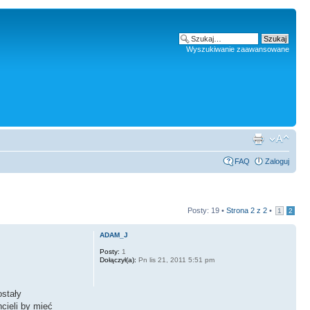
Wyszukiwanie zaawansowane
FAQ
Zaloguj
Posty: 19 •
Strona
2
z
2
•
1
2
ADAM_J
Posty:
1
Dołączył(a):
Pn lis 21, 2011 5:51 pm
stały
cieli by mieć