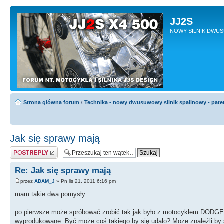
JJ2S
NOWY SILNIK DWU
Strona główna forum
‹
Technika - nowy dwusuwowy silnik spalinowy - pate
Jak się sprawy mają
Odpowiedz
Re: Jak się sprawy mają
przez
ADAM_J
» Pn lis 21, 2011 6:16 pm
mam takie dwa pomysły:
po pierwsze może spróbować zrobić tak jak było z motocyklem DODG
wyprodukowane. Być może coś takiego by się udało? Może znaleźli by się