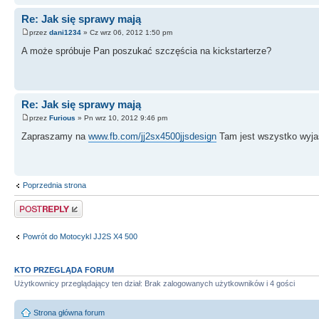
Re: Jak się sprawy mają
przez
dani1234
» Cz wrz 06, 2012 1:50 pm
A może spróbuje Pan poszukać szczęścia na kickstarterze?
Re: Jak się sprawy mają
przez
Furious
» Pn wrz 10, 2012 9:46 pm
Zapraszamy na
www.fb.com/jj2sx4500jjsdesign
Tam jest wszystko wyjaś
Poprzednia strona
Odpowiedz
Powrót do Motocykl JJ2S X4 500
KTO PRZEGLĄDA FORUM
Użytkownicy przeglądający ten dział: Brak zalogowanych użytkowników i 4 gości
Strona główna forum