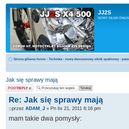
JJ2S
NOWY SILNIK DWU
Strona główna forum
‹
Technika - nowy dwusuwowy silnik spalinowy - pate
Jak się sprawy mają
Odpowiedz
Re: Jak się sprawy mają
przez
ADAM_J
» Pn lis 21, 2011 6:16 pm
mam takie dwa pomysły: