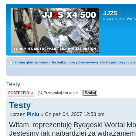
JJ2S
NOWY SILNIK DWU
Strona główna forum
‹
Technika - nowy dwusuwowy silnik spalinowy - pate
Testy
Odpowiedz
Testy
przez
Piniu
» Cz paź 04, 2007 12:53 pm
Witam. reprezentuję Bydgoski Wortal M
Jesteśmy jak najbardziej za wdrażaniem