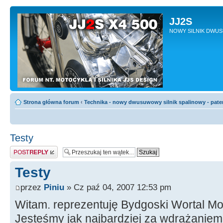
JJ2S
NOWY SILNIK DWU
Strona główna forum
‹
Technika - nowy dwusuwowy silnik spalinowy - pate
Testy
Odpowiedz
Testy
przez
Piniu
» Cz paź 04, 2007 12:53 pm
Witam. reprezentuję Bydgoski Wortal M
Jesteśmy jak najbardziej za wdrażaniem