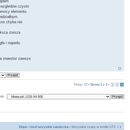
ządem
e wzgledów czysto
pomocy elementu
 widziałbym
kos chyba nie
eksza rzesza
gła i napedu
 a inwestor zawsze
Posty: 37 •
Strona
3
z
3
•
1
2
3
do:
Ekipa
•
Usuń wszystkie ciasteczka
• Wszystkie czasy w strefie UTC + 1