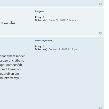
Lucjusz
Posty:
1
Dołączył(a):
Pn lis 22, 2010 7:04 pm
ny za taką
mrocznydrwal
Posty:
3
Dołączył(a):
So mar 19, 2011 9:12 pm
 zobaczyłem render
Bardzo chciałbym,
super samochód)
n produkowany i
przerobieniem
zadupka w stylu