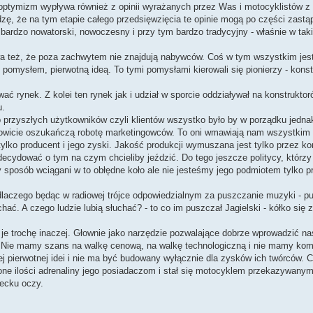
 optymizm wypływa również z opinii wyrażanych przez Was i motocyklistów z
zę, że na tym etapie całego przedsięwzięcia te opinie mogą po części zastąp
bardzo nowatorski, nowoczesny i przy tym bardzo tradycyjny - właśnie w tak
ywa też, że poza zachwytem nie znajdują nabywców. Coś w tym wszystkim jes
omysłem, pierwotną ideą. To tymi pomysłami kierowali się pionierzy - konst
ać rynek. Z kolei ten rynek jak i udział w sporcie oddziaływał na konstruktor
u.
 przyszłych użytkowników czyli klientów wszystko było by w porządku jednak 
łkowicie oszukańczą robotę marketingowców. To oni wmawiają nam wszystkim 
 tylko producent i jego zyski. Jakość produkcji wymuszana jest tylko przez k
decydować o tym na czym chcieliby jeździć. Do tego jeszcze politycy, którzy
 sposób wciągani w to obłędne koło ale nie jesteśmy jego podmiotem tylko 
 dlaczego będąc w radiowej trójce odpowiedzialnym za puszczanie muzyki - p
chać. A czego ludzie lubią słuchać? - to co im puszczał Jagielski - kółko się
je trochę inaczej. Głownie jako narzędzie pozwalające dobrze wprowadzić na
ek. Nie mamy szans na walkę cenową, na walkę technologiczną i nie mamy k
 tej pierwotnej idei i nie ma być budowany wyłącznie dla zysków ich twórców
one ilości adrenaliny jego posiadaczom i stał się motocyklem przekazywanym
ecku oczy.