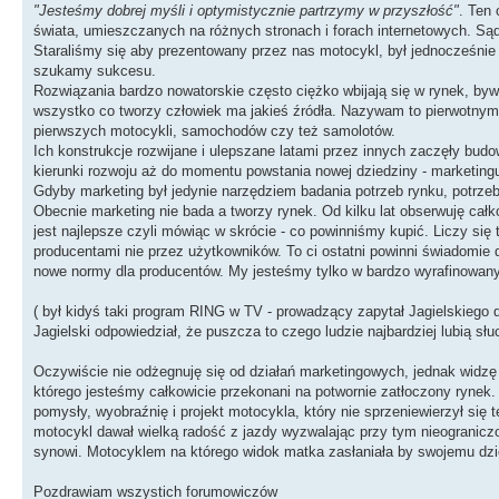
"Jesteśmy dobrej myśli i optymistycznie partrzymy w przyszłość"
. Ten
świata, umieszczanych na różnych stronach i forach internetowych. Sąd
Staraliśmy się aby prezentowany przez nas motocykl, był jednocześnie 
szukamy sukcesu.
Rozwiązania bardzo nowatorskie często ciężko wbijają się w rynek, b
wszystko co tworzy człowiek ma jakieś źródła. Nazywam to pierwotnym p
pierwszych motocykli, samochodów czy też samolotów.
Ich konstrukcje rozwijane i ulepszane latami przez innych zaczęły budow
kierunki rozwoju aż do momentu powstania nowej dziedziny - marketing
Gdyby marketing był jedynie narzędziem badania potrzeb rynku, potrzeb
Obecnie marketing nie bada a tworzy rynek. Od kilku lat obserwuję ca
jest najlepsze czyli mówiąc w skrócie - co powinniśmy kupić. Liczy się
producentami nie przez użytkowników. To ci ostatni powinni świadomie 
nowe normy dla producentów. My jesteśmy tylko w bardzo wyrafinowany
( był kidyś taki program RING w TV - prowadzący zapytał Jagielskiego
Jagielski odpowiedział, że puszcza to czego ludzie najbardziej lubią słu
Oczywiście nie odżegnuję się od działań marketingowych, jednak widzę 
którego jesteśmy całkowicie przekonani na potwornie zatłoczony ryn
pomysły, wyobraźnię i projekt motocykla, który nie sprzeniewierzył się
motocykl dawał wielką radość z jazdy wyzwalając przy tym nieogranicz
synowi. Motocyklem na którego widok matka zasłaniała by swojemu dzi
Pozdrawiam wszystich forumowiczów