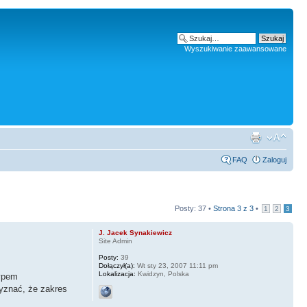
Wyszukiwanie zaawansowane
FAQ
Zaloguj
Posty: 37 •
Strona
3
z
3
•
1
2
3
J. Jacek Synakiewicz
Site Admin
Posty:
39
Dołączył(a):
Wt sty 23, 2007 11:11 pm
Lokalizacja:
Kwidzyn, Polska
typem
zyznać, że zakres