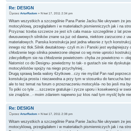
Re: DESIGN
przez
ArturRadom
» N kwi 17, 2011 2:34 pm
Witam wszystkich a szczególnie Pana Panie Jacku.Nie ukrywam że jest
motocyklową, przeglądałem i w materiałach pismienniczych jak i na stro
Przyznac trzeba szczerze ze jest ich cała masa- szczególnie z lat prz
dwusuwowych silników znane sa juz od dawna, niektore zarzucono z uwa
materiałowych. Panska konstrukcja jest jedna własnie z tych konstruk
innego niz tłok.Silnik dwutaktowy- czyli m.in i Panski jest wydajniejszy
chłodzenie tego silnika powierzone olejowi co wg mnie uprości kostru
zdecydołbym sie na chłodzenie powietrzem- chyba ze powietrzno =- olej
Natomist co do Designu- powiedzmy to tak- o gustach sie nie dyskutuj
motocyklistów spojży na niego przychylniej..
Drugą sprawą beda walory €żytkowe...czy nie myślał Pan nad poprzec
konstukcja prosta i niezawodna a przy tym w stosunku do łancucha bez
ale to tez temat na forum o przeznaczeniu motocykla- no bo jesli ma b
To póki co tyle ....szczerze gratuluje i zycze uporu i kosekwencji w s
sie znajdzie...- moim zdaniem napewno juz ktos nad tym mysli( byle ni
Re: DESIGN
przez
ArturRadom
» N kwi 17, 2011 2:38 pm
Witam wszystkich a szczególnie Pana Panie Jacku.Nie ukrywam że jest
motocyklową, przeglądałem i w materiałach pismienniczych jak i na stro