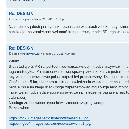
SUKCESÓW ŻYCZĘ!
Re: DESIGN
przez
Lucjusz
» Pn lis 22, 2010 7:07 pm
Na stronie są dostępne rysunki techniczne w rzutach z boku, czy istni
publikację, bo zamierzam wykonać komputerowy model 3D tego wspaniałe
Re: DESIGN
przez
mrocznydrwal
» N mar 20, 2011 7:34 pm
Witam.
Brat studiuje SiMR na politechnice warszawskiej i kiedyś przywiózł mi
tego motocykla. Zainteresowałem się sprawą, zwłaszcza, że jestem mi
aby wreszcie prawdziwie polski pojazd był produkowany. Dlatego kibicu
Choć mam 15 lat, nie mam tu nic do powiedzenia w kwestii techniki, jed
będzie mnie na niego stać) mogę zaprezentować moją wizję tego motocy
mojej wersji, gdyż zdaję sobie sprawę, że np. siedzenie pasażera jest
cafe racer).
Niedługo zrobię więcej rysunków i zmodernizuję tę wersję.
Pozdrawiam.
http://img23.imageshack.us/i/dowstawienia2.jpg/
http://img864.imageshack.us/i/dowstawienia1.jpg/