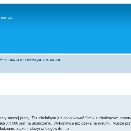
SUWOWY
nt PL 204724 B1
‹
Motocykl JJ2S X4 500
ltaty naszej pracy. Też chciałbym już opublikować filmik z chodzącym proto
ilnika X4 500 jest na ukończeniu. Wykonawca już czeka na rysunki. Muszę pr
dzenie, zapłon, skrzynia biegów itd, itp.