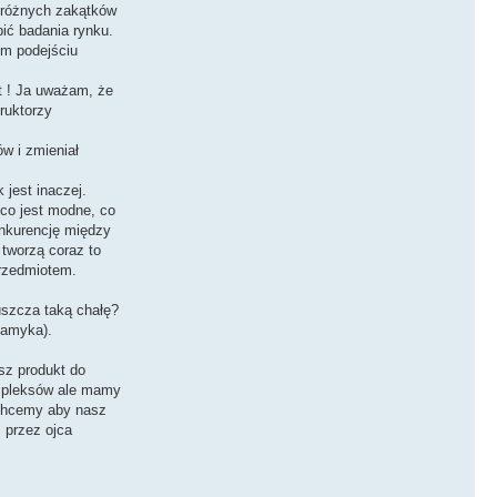
 różnych zakątków
ić badania rynku.
im podejściu
t ! Ja uważam, że
ruktorzy
ów i zmieniał
jest inaczej.
co jest modne, co
onkurencję między
 tworzą coraz to
przedmiotem.
uszcza taką chałę?
 zamyka).
sz produkt do
ompleksów ale mamy
. Chcemy aby nasz
 przez ojca