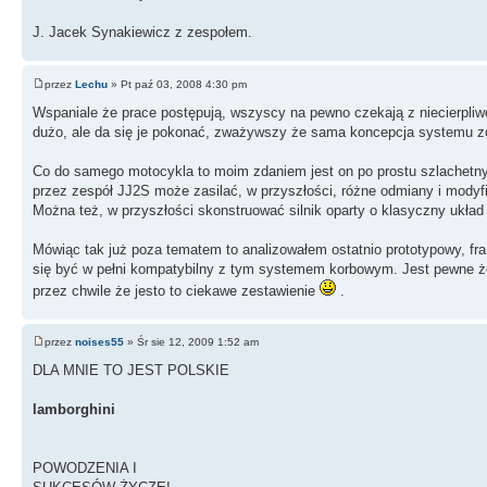
J. Jacek Synakiewicz z zespołem.
przez
Lechu
» Pt paź 03, 2008 4:30 pm
Wspaniale że prace postępują, wszyscy na pewno czekają z niecierpliw
dużo, ale da się je pokonać, zważywszy że sama koncepcja systemu zo
Co do samego motocykla to moim zdaniem jest on po prostu szlachetny
przez zespół JJ2S może zasilać, w przyszłości, różne odmiany i modyfi
Można też, w przyszłości skonstruować silnik oparty o klasyczny ukła
Mówiąc tak już poza tematem to analizowałem ostatnio prototypowy, 
się być w pełni kompatybilny z tym systemem korbowym. Jest pewne ż
przez chwile że jesto to ciekawe zestawienie
.
przez
noises55
» Śr sie 12, 2009 1:52 am
DLA MNIE TO JEST POLSKIE
lamborghini
POWODZENIA I