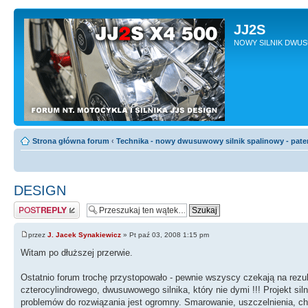
JJ2S
NOWY SILNIK DWU
Strona główna forum
‹
Technika - nowy dwusuwowy silnik spalinowy - pate
DESIGN
Odpowiedz
przez
J. Jacek Synakiewicz
» Pt paź 03, 2008 1:15 pm
Witam po dłuższej przerwie.
Ostatnio forum trochę przystopowało - pewnie wszyscy czekają na rezu
czterocylindrowego, dwusuwowego silnika, który nie dymi !!! Projekt s
problemów do rozwiązania jest ogromny. Smarowanie, uszczelnienia, chło