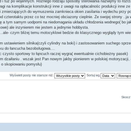
ed i tuż po wojennych. Roznego rodzaju sposoby sterowania nazwijmy to rozr
gi na komplikacje konstrukcji inne z uwagi na opłacalnośc produkcji inne z
cji zmierzających do wymuszenia zamknieca okien zasilania i wydechu przy 
 od czterotaktu przez co tez mocniej obciazony cieplnie. Ze swojej strony ..ja
kcję a tym samym uodporni na niedomagania układu chłodzenia wodnego( bo ja
owe) ale inzynierem nie jestem a jednynie hobbysta.
e...ale- czym bliżej temu motocyklowi bedzie do klasycznego wyglądy tym wi
 ustawieniem silnika(czyli cylindry na boki) i zastosowaniem suchego sprze
ku do łancucha bezobsługowa....
yc czysto sportowy to łąncuch raczej wygra( ewentualnie cichobieżny pasek)
woim dzaiłaniu . wszak jest Pan nowym jakby pionierem w polskiej motoryzacji,
e o skopiowaniu pomysłu)
Wyświetl posty nie starsze niż:
Sortuj wg
Skocz 