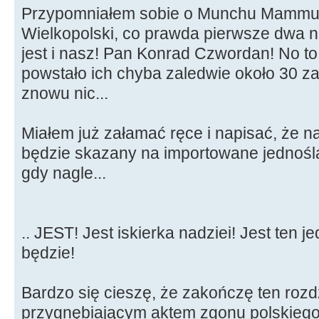
Przypomniałem sobie o Munchu Mammuc
Wielkopolski, co prawda pierwsze dwa n
jest i nasz! Pan Konrad Czwordan! No to
powstało ich chyba zaledwie około 30 z
znowu nic...
Miałem już załamać ręce i napisać, że n
będzie skazany na importowane jednoślad
gdy nagle...
.. JEST! Jest iskierka nadziei! Jest ten je
będzie!
Bardzo się cieszę, że zakończę ten rozdzi
przygnębiającym aktem zgonu polskieg