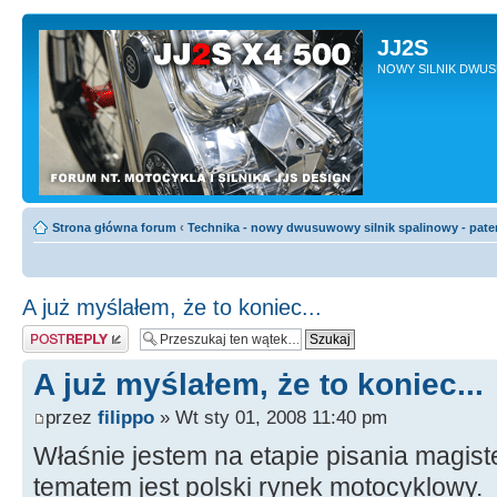
JJ2S
NOWY SILNIK DWU
Strona główna forum
‹
Technika - nowy dwusuwowy silnik spalinowy - pate
A już myślałem, że to koniec...
Odpowiedz
A już myślałem, że to koniec...
przez
filippo
» Wt sty 01, 2008 11:40 pm
Właśnie jestem na etapie pisania magiste
tematem jest polski rynek motocyklowy.