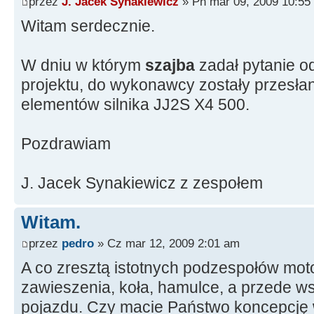
przez
J. Jacek Synakiewicz
» Pn mar 09, 2009 10:55
Witam serdecznie.
W dniu w którym
szajba
zadał pytanie o
projektu, do wykonawcy zostały przesła
elementów silnika JJ2S X4 500.
Pozdrawiam
J. Jacek Synakiewicz z zespołem
Witam.
przez
pedro
» Cz mar 12, 2009 2:01 am
A co zresztą istotnych podzespołów mot
zawieszenia, koła, hamulce, a przede w
pojazdu. Czy macie Państwo koncepcję 