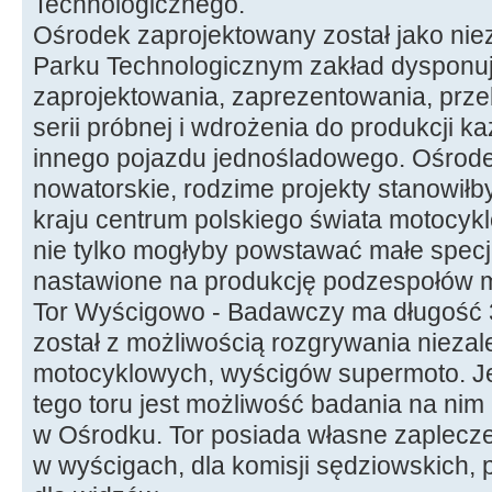
Technologicznego.
Ośrodek zaprojektowany został jako nie
Parku Technologicznym zakład dysponu
zaprojektowania, zaprezentowania, prz
serii próbnej i wdrożenia do produkcji k
innego pojazdu jednośladowego. Ośrod
nowatorskie, rodzime projekty stanowiłb
kraju centrum polskiego świata motocy
nie tylko mogłyby powstawać małe specj
nastawione na produkcję podzespołów 
Tor Wyścigowo - Badawczy ma długość 3
został z możliwością rozgrywania nieza
motocyklowych, wyścigów supermoto. 
tego toru jest możliwość badania na nim
w Ośrodku. Tor posiada własne zaplecze
w wyścigach, dla komisji sędziowskich, p