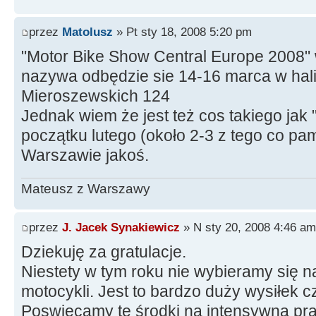
przez
Matolusz
» Pt sty 18, 2008 5:20 pm
"Motor Bike Show Central Europe 2008" w
nazywa odbędzie sie 14-16 marca w hal
Mieroszewskich 124
Jednak wiem że jest też cos takiego jak 
początku lutego (około 2-3 z tego co p
Warszawie jakoś.
Mateusz z Warszawy
przez
J. Jacek Synakiewicz
» N sty 20, 2008 4:46 am
Dziekuję za gratulacje.
Niestety w tym roku nie wybieramy się n
motocykli. Jest to bardzo duży wysiłek 
Poswięcamy te środki na intensywną prac