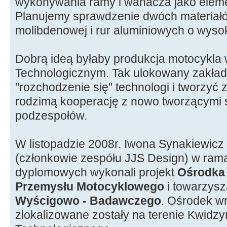
wykonywania ramy i wahacza jako elem
Planujemy sprawdzenie dwóch materiałów
molibdenowej i rur aluminiowych o wysok
Dobrą ideą byłaby produkcja motocykla 
Technologicznym. Tak ulokowany zakł
"rozchodzenie się" technologi i tworzyć
rodzimą kooperację z nowo tworzącymi 
podzespołów.
W listopadzie 2008r. Iwona Synakiewicz 
(członkowie zespółu JJS Design) w ram
dyplomowych wykonali projekt
Ośrodka
Przemysłu Motocyklowego
i towarzys
Wyścigowo - Badawczego
. Ośrodek w
zlokalizowane zostały na terenie Kwidz