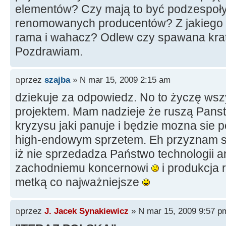
elementów? Czy mają to być podzespoł
renomowanych producentów? Z jakiego m
rama i wahacz? Odlew czy spawana kra
Pozdrawiam.
przez
szajba
» N mar 15, 2009 2:15 am
dziekuje za odpowiedz. No to życzę wsz
projektem. Mam nadzieje że ruszą Pans
kryzysu jaki panuje i będzie mozna sie 
high-endowym sprzetem. Eh przyznam s
iż nie sprzedadza Państwo technologii 
zachodniemu koncernowi
i produkcja 
metką co najważniejsze
przez
J. Jacek Synakiewicz
» N mar 15, 2009 9:57 p