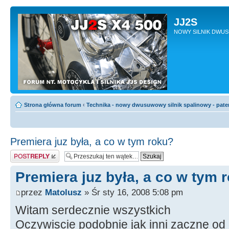
JJ2S
NOWY SILNIK DWU
Strona główna forum
‹
Technika - nowy dwusuwowy silnik spalinowy - pate
Premiera juz była, a co w tym roku?
Odpowiedz
Premiera juz była, a co w tym 
przez
Matolusz
» Śr sty 16, 2008 5:08 pm
Witam serdecznie wszystkich
Oczywiscie podobnie jak inni zacznę od 