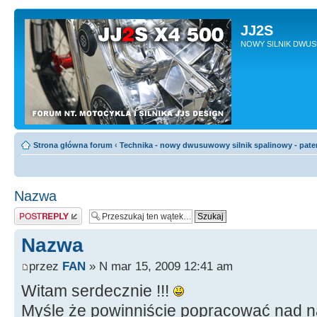
JJ2S
NOWY SILNIK DWU
Strona główna forum
‹
Technika - nowy dwusuwowy silnik spalinowy - pate
Nazwa
Odpowiedz
Nazwa
przez
FAN
» N mar 15, 2009 12:41 am
Witam serdecznie !!!
Myśle że powinniście popracować nad n