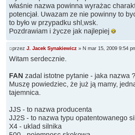
właśnie nazwa powinna wyrażac charakt
potencjał. Uwazam ze nie powinny to byc 
to było w przypadku shl,wsk.
Pozdrawiam i życze jak najlepiej
przez
J. Jacek Synakiewicz
» N mar 15, 2009 9:54 p
Witam serdecznie.
FAN
zadal istotne pytanie - jaka nazwa 
Muszę powiedziec, że już ją mamy, jedna
tajemnica.
JJS - to nazwa producenta
JJ2S - to nazwa typu opatentowanego si
X4 - uklad silnika
500 - pojemnosc skokowa