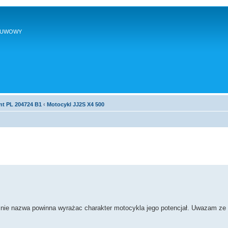
SUWOWY
nt PL 204724 B1
‹
Motocykl JJ2S X4 500
nie nazwa powinna wyrażac charakter motocykla jego potencjał. Uwazam ze 