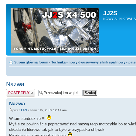
JJ2S
NOWY SILNIK DWU
Strona główna forum
‹
Technika - nowy dwusuwowy silnik spalinowy - pate
Nazwa
Odpowiedz
Nazwa
przez
FAN
» N mar 15, 2009 12:41 am
Witam serdecznie !!!
Myśle że powinniście popracować nad nazwą tego motocykla bo to właś
składanki literowe tak jak to było w przypadku shl,wsk.
Pozdrawiam i życze jak najlepiej