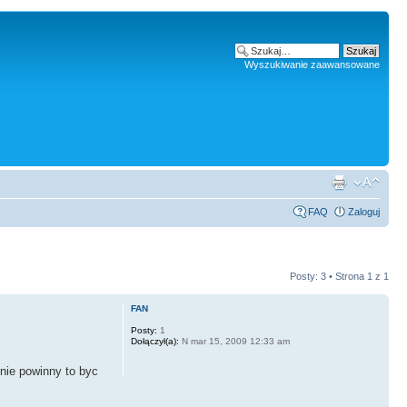
Wyszukiwanie zaawansowane
FAQ
Zaloguj
Posty: 3 • Strona
1
z
1
FAN
Posty:
1
Dołączył(a):
N mar 15, 2009 12:33 am
nie powinny to byc