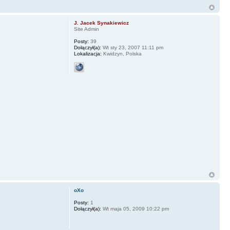
J. Jacek Synakiewicz
Site Admin
Posty:
39
Dołączył(a):
Wt sty 23, 2007 11:11 pm
Lokalizacja:
Kwidzyn, Polska
oXo
Posty:
1
Dołączył(a):
Wt maja 05, 2009 10:22 pm