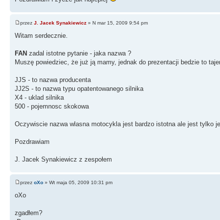
przez
J. Jacek Synakiewicz
» N mar 15, 2009 9:54 pm
Witam serdecznie.
FAN
zadal istotne pytanie - jaka nazwa ?
Muszę powiedziec, że już ją mamy, jednak do prezentacji bedzie to taj
JJS - to nazwa producenta
JJ2S - to nazwa typu opatentowanego silnika
X4 - uklad silnika
500 - pojemnosc skokowa
Oczywiscie nazwa wlasna motocykla jest bardzo istotna ale jest tylko j
Pozdrawiam
J. Jacek Synakiewicz z zespołem
przez
oXo
» Wt maja 05, 2009 10:31 pm
oXo
zgadłem?