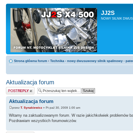
JJ2S
NOWY SILNIK DWU
Strona główna forum
‹
Technika - nowy dwusuwowy silnik spalinowy - pate
Aktualizacja forum
Odpowiedz
Aktualizacja forum
przez
T. Synakiewicz
» Pt paź 30, 2009 1:00 am
Witamy na zaktualizowanym forum. W razie jakichkolwiek problemów bar
Pozdrawiam wszystkich forumowiczów.