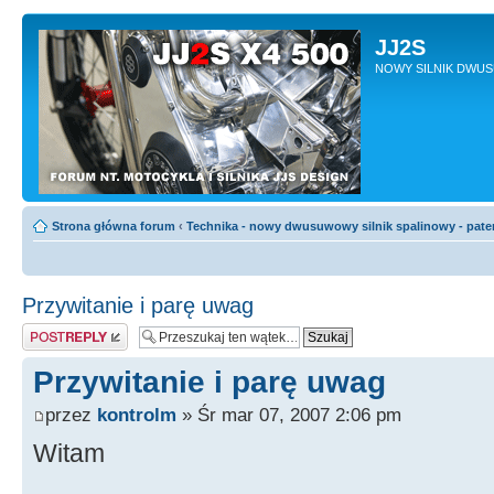
JJ2S
NOWY SILNIK DWU
Strona główna forum
‹
Technika - nowy dwusuwowy silnik spalinowy - pate
Przywitanie i parę uwag
Odpowiedz
Przywitanie i parę uwag
przez
kontrolm
» Śr mar 07, 2007 2:06 pm
Witam