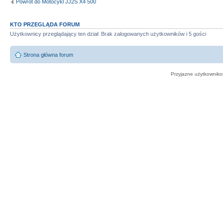
Powrót do Motocykl JJ2S X4 500
KTO PRZEGLĄDA FORUM
Użytkownicy przeglądający ten dział: Brak zalogowanych użytkowników i 5 gości
Strona główna forum
Przyjazne użytkowniko