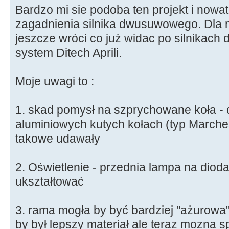
Bardzo mi sie podoba ten projekt i nowa
zagadnienia silnika dwusuwowego. Dla m
jeszcze wróci co już widac po silnikach d
system Ditech Aprili.
Moje uwagi to :
1. skad pomysł na szprychowane koła - d
aluminiowych kutych kołach (typ Marches
takowe udawały
2. Oświetlenie - przednia lampa na dio
ukształtować
3. rama mogła by być bardziej "ażurowa
by był lepszy materiał ale teraz mozna 