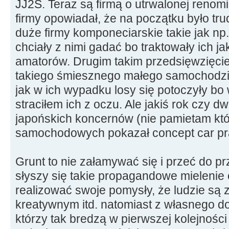
JJ2S. Teraz są firmą o utrwalonej renomie
firmy opowiadał, że na początku było tr
duże firmy komponeciarskie takie jak np
chciały z nimi gadać bo traktowały ich ja
amatorów. Drugim takim przedsięwzięciem
takiego śmiesznego małego samochodzi
jak w ich wypadku losy się potoczyły 
straciłem ich z oczu. Ale jakiś rok czy d
japońskich koncernów (nie pamietam któr
samochodowych pokazał concept car praw
Grunt to nie załamywać się i przeć do 
słyszy się takie propagandowe mielenie
realizować swoje pomysły, że ludzie są z
kreatywnym itd. natomiast z własnego d
którzy tak bredzą w pierwszej kolejnośc