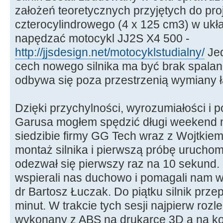
założeń teoretycznych przyjętych do pro
czterocylindrowego (4 x 125 cm3) w ukł
napędzać motocykl JJ2S X4 500 -
http://jjsdesign.net/motocyklstudialny/
Jed
cech nowego silnika ma być brak spalan
odbywa się poza przestrzenią wymiany 
Dzięki przychylności, wyrozumiałości i 
Garusa mogłem spędzić długi weekend 
siedzibie firmy GG Tech wraz z Wojtki
montaż silnika i pierwszą próbę uruchom
odezwał się pierwszy raz na 10 sekund.
wspierali nas duchowo i pomagali nam w
dr Bartosz Łuczak. Do piątku silnik prze
minut. W trakcie tych sesji najpierw rozle
wykonany z ABS na drukarce 3D a na k