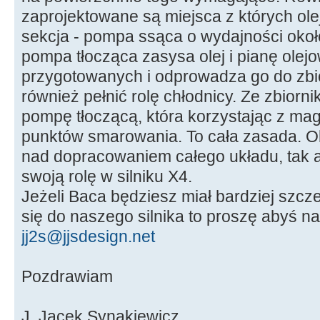
zaprojektowane są miejsca z których olej 
sekcja - pompa ssąca o wydajności około
pompa tłocząca zasysa olej i pianę olej
przygotowanych i odprowadza go do zbio
również pełnić rolę chłodnicy. Ze zbiorni
pompę tłoczącą, która korzystając z mag
punktów smarowania. To cała zasada. O
nad dopracowaniem całego układu, tak a
swoją rolę w silniku X4.
Jeżeli Baca będziesz miał bardziej szc
się do naszego silnika to proszę abyś na
jj2s@jjsdesign.net
Pozdrawiam
J. Jacek Synakiewicz