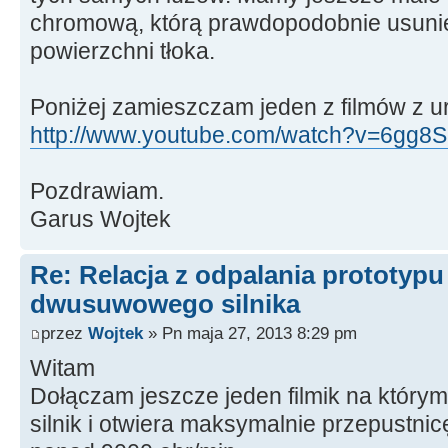
chromową, którą prawdopodobnie usuni
powierzchni tłoka.
Poniżej zamieszczam jeden z filmów z u
http://www.youtube.com/watch?v=6gg8S1
Pozdrawiam.
Garus Wojtek
Re: Relacja z odpalania prototyp
dwusuwowego silnika
przez
Wojtek
» Pn maja 27, 2013 8:29 pm
Witam
Dołączam jeszcze jeden filmik na który
silnik i otwiera maksymalnie przepustnic