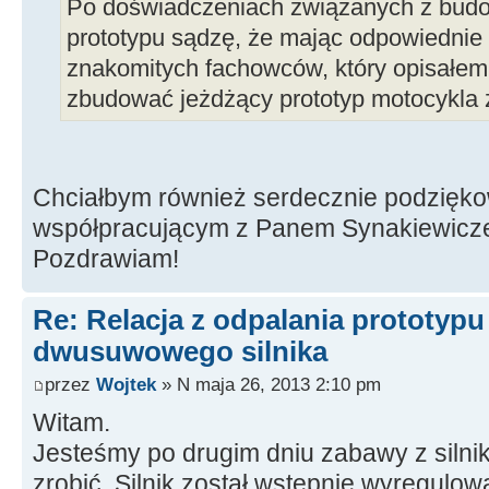
Po doświadczeniach związanych z bud
prototypu sądzę, że mając odpowiednie 
znakomitych fachowców, który opisałem
zbudować jeżdżący prototyp motocykla z
Chciałbym również serdecznie podzięk
współpracującym z Panem Synakiewic
Pozdrawiam!
Re: Relacja z odpalania prototyp
dwusuwowego silnika
przez
Wojtek
» N maja 26, 2013 2:10 pm
Witam.
Jesteśmy po drugim dniu zabawy z silnik
zrobić. Silnik został wstępnie wyregulow