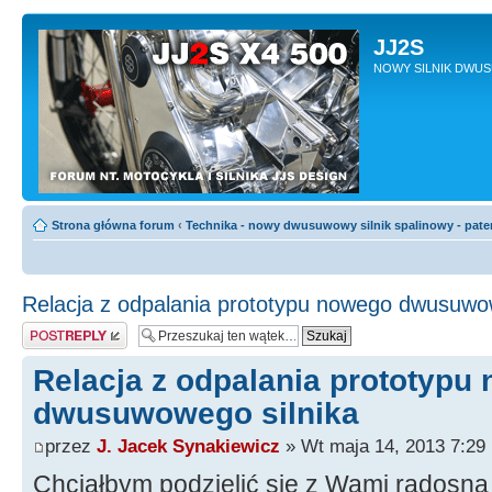
JJ2S
NOWY SILNIK DWU
Strona główna forum
‹
Technika - nowy dwusuwowy silnik spalinowy - pate
Relacja z odpalania prototypu nowego dwusuwow
Odpowiedz
Relacja z odpalania prototypu
dwusuwowego silnika
przez
J. Jacek Synakiewicz
» Wt maja 14, 2013 7:29
Chciałbym podzielić się z Wami radosną