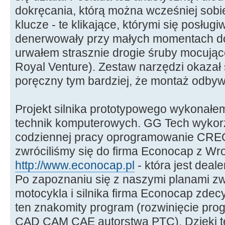
dokręcania, którą można wcześniej sob
klucze - te klikające, którymi się posłu
denerwowały przy małych momentach do
urwałem strasznie drogie śruby mocuj
Royal Venture). Zestaw narzędzi okazał 
poręczny tym bardziej, że montaż odbywa
Projekt silnika prototypowego wykonałe
technik komputerowych. GG Tech wykorz
codziennej pracy oprogramowanie CREO
zwróciliśmy się do firma Econocap z Wro
http://www.econocap.pl
- która jest dea
Po zapoznaniu się z naszymi planami z
motocykla i silnika firma Econocap zde
ten znakomity program (rozwinięcie pr
CAD CAM CAE autorstwa PTC). Dzięki te