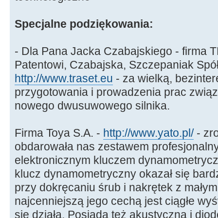
Specjalne podziękowania:
- Dla Pana Jacka Czabajskiego - firma
Patentowi, Czabajska, Szczepaniak Spół
http://www.traset.eu
- za wielką, bezint
przygotowania i prowadzenia prac zwią
nowego dwusuwowego silnika.
Firma Toya S.A. -
http://www.yato.pl/
- zr
obdarowała nas zestawem profesjonalny
elektronicznym kluczem dynamometryc
klucz dynamometryczny okazał się bardz
przy dokręcaniu śrub i nakrętek z małym
najcenniejszą jego cechą jest ciągłe wy
się działa. Posiada też akustyczną i diod