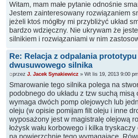
Witam, mam małe pytanie odnośnie smaro
Jestem zainteresowany rozwiązaniem sma
jeżeli ktoś mógłby mi przybliżyć układ 
bardzo wdzięczny. Nie ukrywam że jest
silnikiem i rozwiązaniami w nim zastos
Re: Relacja z odpalania prototyp
dwusuwowego silnika
przez
J. Jacek Synakiewicz
» Wt lis 19, 2013 9:00 p
Smarowanie tego silnika polega na stwo
podobnego do układu z tzw suchą misą o
wymaga dwóch pomp olejowych lub jedne
oleju (w opisie pomijam filt oleju i inne d
wyposażony jest w magistralę olejową r
łożysk wału korbowego i kilka tryskaczy o
na powierzchnie tego wymagające. Równ