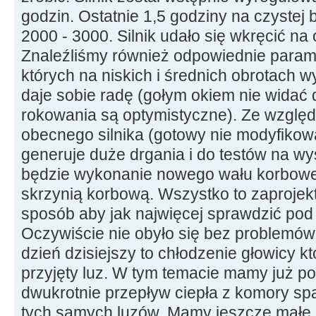
godzin. Ostatnie 1,5 godziny na czystej
2000 - 3000. Silnik udało się wkręcić na
Znaleźliśmy również odpowiednie param
których na niskich i średnich obrotach w
daje sobie radę (gołym okiem nie widać
rokowania są optymistyczne). Ze wzglę
obecnego silnika (gotowy nie modyfikowa
generuje duże drgania i do testów na w
będzie wykonanie nowego wału korbowe
skrzynią korbową. Wszystko to zaproje
sposób aby jak najwięcej sprawdzić pod 
Oczywiście nie obyło się bez problemów
dzień dzisiejszy to chłodzenie głowicy kt
przyjęty luz. W tym temacie mamy już po
dwukrotnie przepływ ciepła z komory sp
tych samych luzów. Mamy jeszcze małe