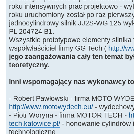
roku intensywnych prac projektowo - w
roku uruchomiony został po raz pierws
jednocylindrowy silnik JJ2S-WG 125 wyk
PL 204724 B1.
Wszystkie prototypowe elementy silnika
współwłaściciel firmy GG Tech (
http://w
jego zaangażowania cały ten temat by
teoretyczny.
Inni wspomagający nas wykonawcy to
- Robert Pawłowski - firma MOTO WYD
http://www.motowydech.eu/
- wydechowy
- Piotr Woryna - firma MOTOR TECH -
h
tech.katowice.pl/
- honowanie cylindrów i
technologiczne