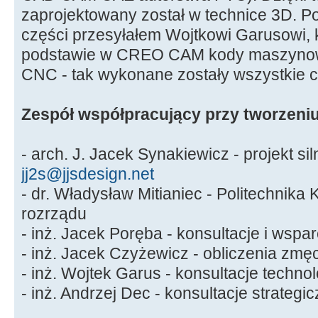
zaprojektowany został w technice 3D. 
części przesyłałem Wojtkowi Garusowi, k
podstawie w CREO CAM kody maszynow
CNC - tak wykonane zostały wszystkie c
Zespół współpracujący przy tworzeniu
- arch. J. Jacek Synakiewicz - projekt sil
jj2s@jjsdesign.net
- dr. Władysław Mitianiec - Politechnika
rozrządu
- inż. Jacek Poręba - konsultacje i wspa
- inż. Jacek Czyżewicz - obliczenia zmę
- inż. Wojtek Garus - konsultacje techno
- inż. Andrzej Dec - konsultacje strategi