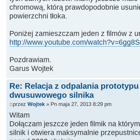
chromową, którą prawdopodobnie usuni
powierzchni tłoka.
Poniżej zamieszczam jeden z filmów z u
http://www.youtube.com/watch?v=6gg8S1
Pozdrawiam.
Garus Wojtek
Re: Relacja z odpalania prototyp
dwusuwowego silnika
przez
Wojtek
» Pn maja 27, 2013 8:29 pm
Witam
Dołączam jeszcze jeden filmik na który
silnik i otwiera maksymalnie przepustnic