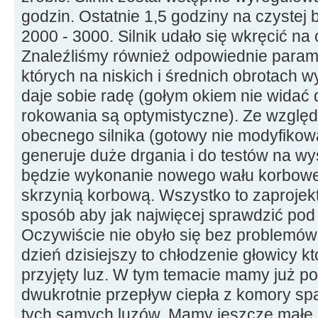
godzin. Ostatnie 1,5 godziny na czystej
2000 - 3000. Silnik udało się wkręcić na
Znaleźliśmy również odpowiednie param
których na niskich i średnich obrotach w
daje sobie radę (gołym okiem nie widać
rokowania są optymistyczne). Ze wzglę
obecnego silnika (gotowy nie modyfikowa
generuje duże drgania i do testów na w
będzie wykonanie nowego wału korbowe
skrzynią korbową. Wszystko to zaproje
sposób aby jak najwięcej sprawdzić pod 
Oczywiście nie obyło się bez problemów
dzień dzisiejszy to chłodzenie głowicy kt
przyjęty luz. W tym temacie mamy już po
dwukrotnie przepływ ciepła z komory sp
tych samych luzów. Mamy jeszcze małe