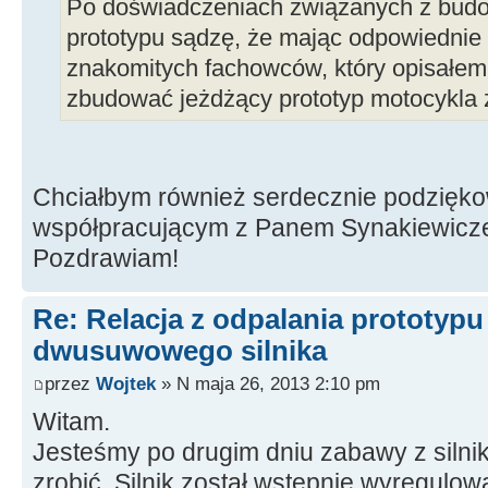
Po doświadczeniach związanych z bud
prototypu sądzę, że mając odpowiednie 
znakomitych fachowców, który opisałem
zbudować jeżdżący prototyp motocykla z
Chciałbym również serdecznie podzięk
współpracującym z Panem Synakiewic
Pozdrawiam!
Re: Relacja z odpalania prototyp
dwusuwowego silnika
przez
Wojtek
» N maja 26, 2013 2:10 pm
Witam.
Jesteśmy po drugim dniu zabawy z silnik
zrobić. Silnik został wstępnie wyregulow