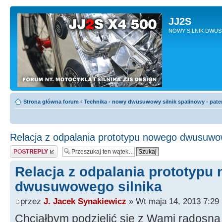
JJ2S
NOWY SILNIK DWU
Strona główna forum
‹
Technika - nowy dwusuwowy silnik spalinowy - pate
Relacja z odpalania prototypu nowego dwusuwow
Odpowiedz
Relacja z odpalania prototypu
dwusuwowego silnika
przez
J. Jacek Synakiewicz
» Wt maja 14, 2013 7:29
Chciałbym podzielić się z Wami radosną