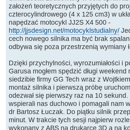
założeń teoretycznych przyjętych do pro
czterocylindrowego (4 x 125 cm3) w ukł
napędzać motocykl JJ2S X4 500 -
http://jjsdesign.net/motocyklstudialny/
Jed
cech nowego silnika ma być brak spalan
odbywa się poza przestrzenią wymiany 
Dzięki przychylności, wyrozumiałości i 
Garusa mogłem spędzić długi weekend 
siedzibie firmy GG Tech wraz z Wojtki
montaż silnika i pierwszą próbę uruchom
odezwał się pierwszy raz na 10 sekund.
wspierali nas duchowo i pomagali nam w
dr Bartosz Łuczak. Do piątku silnik prze
minut. W trakcie tych sesji najpierw rozle
wykonany z ABS na drukarce 3D a na k