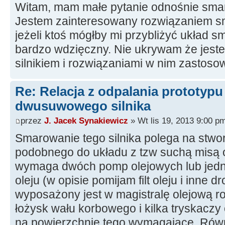
Witam, mam małe pytanie odnośnie smaro
Jestem zainteresowany rozwiązaniem sma
jeżeli ktoś mógłby mi przybliżyć układ 
bardzo wdzięczny. Nie ukrywam że jest
silnikiem i rozwiązaniami w nim zastos
Re: Relacja z odpalania prototyp
dwusuwowego silnika
przez
J. Jacek Synakiewicz
» Wt lis 19, 2013 9:00 p
Smarowanie tego silnika polega na stwo
podobnego do układu z tzw suchą misą o
wymaga dwóch pomp olejowych lub jedne
oleju (w opisie pomijam filt oleju i inne d
wyposażony jest w magistralę olejową r
łożysk wału korbowego i kilka tryskaczy o
na powierzchnie tego wymagające. Równ