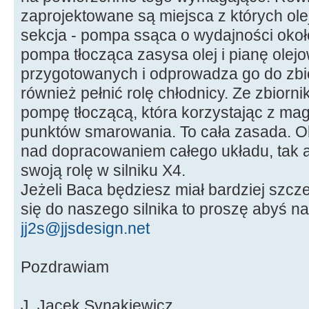
zaprojektowane są miejsca z których olej 
sekcja - pompa ssąca o wydajności około
pompa tłocząca zasysa olej i pianę olej
przygotowanych i odprowadza go do zbio
również pełnić rolę chłodnicy. Ze zbiorni
pompę tłoczącą, która korzystając z mag
punktów smarowania. To cała zasada. O
nad dopracowaniem całego układu, tak a
swoją rolę w silniku X4.
Jeżeli Baca będziesz miał bardziej szc
się do naszego silnika to proszę abyś na
jj2s@jjsdesign.net
Pozdrawiam
J. Jacek Synakiewicz