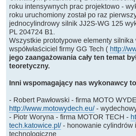
roku intensywnych prac projektowo - w
roku uruchomiony został po raz pierws
jednocylindrowy silnik JJ2S-WG 125 wyk
PL 204724 B1.
Wszystkie prototypowe elementy silnika
współwłaściciel firmy GG Tech (
http://w
jego zaangażowania cały ten temat by
teoretyczny.
Inni wspomagający nas wykonawcy to
- Robert Pawłowski - firma MOTO WYD
http://www.motowydech.eu/
- wydechowy
- Piotr Woryna - firma MOTOR TECH -
h
tech.katowice.pl/
- honowanie cylindrów i
technologiczne