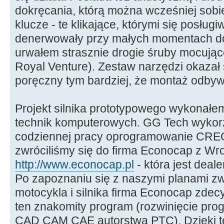
dokręcania, którą można wcześniej sob
klucze - te klikające, którymi się posłu
denerwowały przy małych momentach do
urwałem strasznie drogie śruby mocuj
Royal Venture). Zestaw narzędzi okazał 
poręczny tym bardziej, że montaż odbywa
Projekt silnika prototypowego wykonałe
technik komputerowych. GG Tech wykorz
codziennej pracy oprogramowanie CREO
zwróciliśmy się do firma Econocap z Wro
http://www.econocap.pl
- która jest dea
Po zapoznaniu się z naszymi planami z
motocykla i silnika firma Econocap zde
ten znakomity program (rozwinięcie pr
CAD CAM CAE autorstwa PTC). Dzięki te