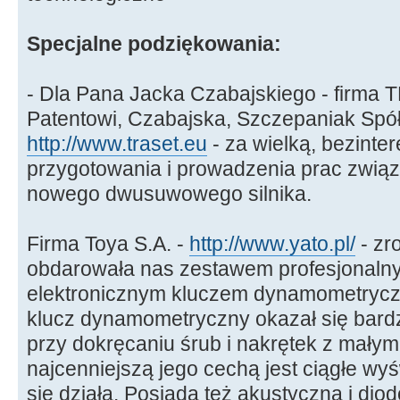
Specjalne podziękowania:
- Dla Pana Jacka Czabajskiego - firma
Patentowi, Czabajska, Szczepaniak Spół
http://www.traset.eu
- za wielką, bezint
przygotowania i prowadzenia prac zwią
nowego dwusuwowego silnika.
Firma Toya S.A. -
http://www.yato.pl/
- zr
obdarowała nas zestawem profesjonalny
elektronicznym kluczem dynamometryc
klucz dynamometryczny okazał się bardz
przy dokręcaniu śrub i nakrętek z małym
najcenniejszą jego cechą jest ciągłe wy
się działa. Posiada też akustyczną i diod