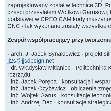
zaprojektowany został w technice 3D. 
części przesyłałem Wojtkowi Garusowi, k
podstawie w CREO CAM kody maszynow
CNC - tak wykonane zostały wszystkie c
Zespół współpracujący przy tworzeniu
- arch. J. Jacek Synakiewicz - projekt sil
jj2s@jjsdesign.net
- dr. Władysław Mitianiec - Politechnika
rozrządu
- inż. Jacek Poręba - konsultacje i wspa
- inż. Jacek Czyżewicz - obliczenia zmę
- inż. Wojtek Garus - konsultacje techno
- inż. Andrzej Dec - konsultacje strategi