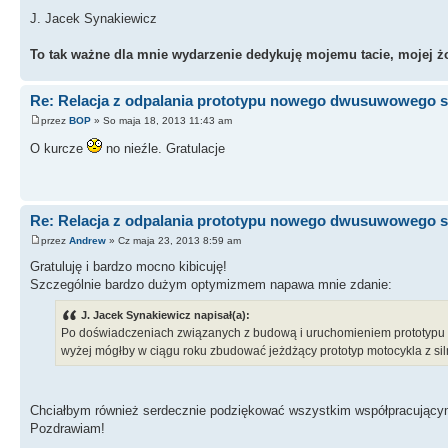
J. Jacek Synakiewicz
To tak ważne dla mnie wydarzenie dedykuję mojemu tacie, mojej żo
Re: Relacja z odpalania prototypu nowego dwusuwowego si
przez
BOP
» So maja 18, 2013 11:43 am
O kurcze
no nieźle. Gratulacje
Re: Relacja z odpalania prototypu nowego dwusuwowego si
przez
Andrew
» Cz maja 23, 2013 8:59 am
Gratuluję i bardzo mocno kibicuję!
Szczególnie bardzo dużym optymizmem napawa mnie zdanie:
J. Jacek Synakiewicz napisał(a):
Po doświadczeniach związanych z budową i uruchomieniem prototypu s
wyżej mógłby w ciągu roku zbudować jeżdżący prototyp motocykla z sil
Chciałbym również serdecznie podziękować wszystkim współpracują
Pozdrawiam!