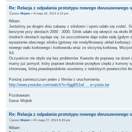
Re: Relacja z odpalania prototypu nowego dwusuwowego si
przez
Wojtek
» N maja 26, 2013 2:10 pm
Witam.
Jesteśmy po drugim dniu zabawy z silnikiem i sporo udało się zrobić. Si
benzynie przy obrotach 2000 - 3000. Silnik udało się wkręcić na około 
średnich obrotach wydaje się, że uszczelnienie daje sobie radę (gołym
wyważenie obecnego silnika (gotowy nie modyfikowany układ korbowy) s
nowego wału korbowego i korbowodu wraz ze skrzynią korbową. Wszystk
X4.
Oczywiście nie obyło się bez problemów. Kwestie do poprawy na dzień dz
mamy już pomysł, który poprawi dwukrotnie przepływ ciepła z komory 
chromową, którą prawdopodobnie usuniemy z niektórych powierzchni tło
Poniżej zamieszczam jeden z filmów z uruchomienia.
http://www.youtube.com/watch?v=6gg8S1wI ... e=youtu.be
Pozdrawiam.
Garus Wojtek
Re: Relacja z odpalania prototypu nowego dwusuwowego si
przez
Wojtek
» Pn maja 27, 2013 8:29 pm
Witam