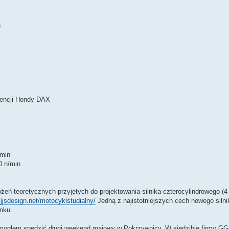
u
icencji Hondy DAX
/min
0 n/min
żeń teoretycznych przyjętych do projektowania silnika czterocylindrowego (
//jjsdesign.net/motocyklstudialny/
Jedną z najistotniejszych cech nowego siln
nku.
 mogłem spędzić długi weekend majowy w Pokrzywnicy. W siedzibie firmy GG