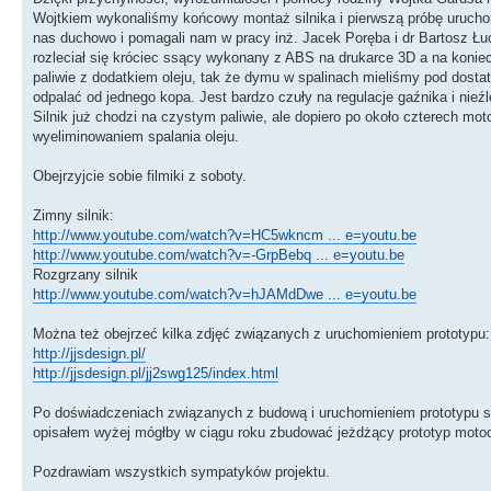
Wojtkiem wykonaliśmy końcowy montaż silnika i pierwszą próbę uruchom
nas duchowo i pomagali nam w pracy inż. Jacek Poręba i dr Bartosz Łucz
rozleciał się króciec ssący wykonany z ABS na drukarce 3D a na koniec
paliwie z dodatkiem oleju, tak że dymu w spalinach mieliśmy pod dost
odpalać od jednego kopa. Jest bardzo czuły na regulacje gaźnika i nieźl
Silnik już chodzi na czystym paliwie, ale dopiero po około czterech mo
wyeliminowaniem spalania oleju.
Obejrzyjcie sobie filmiki z soboty.
Zimny silnik:
http://www.youtube.com/watch?v=HC5wkncm ... e=youtu.be
http://www.youtube.com/watch?v=-GrpBebq ... e=youtu.be
Rozgrzany silnik
http://www.youtube.com/watch?v=hJAMdDwe ... e=youtu.be
Można też obejrzeć kilka zdjęć związanych z uruchomieniem prototypu:
http://jjsdesign.pl/
http://jjsdesign.pl/jj2swg125/index.html
Po doświadczeniach związanych z budową i uruchomieniem prototypu są
opisałem wyżej mógłby w ciągu roku zbudować jeżdżący prototyp motoc
Pozdrawiam wszystkich sympatyków projektu.