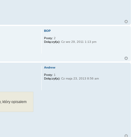
BOP
Posty:
2
Dołączył(a):
Cz wrz 29, 2011 1:13 pm
Andrew
Posty:
1
Dołączył(a):
Cz maja 23, 2013 8:56 am
 który opisałem