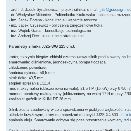
- arch. J. Jacek Synakiewicz - projekt silnika, e-mail:
jj2s@jjsdesign.net
- dr. Władysław Mitianiec - Politechnika Krakowska - obliczenia rozrząd
- inż. Jacek Poręba - konsultacje i wsparcie twórcze
- inż. Jacek Czyżewicz - obliczenia zmęczeniowe tłoka
- inż. Wojtek Garus - konsultacje technologiczne
- inż. Andrzej Dec - konsultacje strategiczne
Parametry silnika JJ2S-WG 125 cm3:
karter, skrzynia biegów: chiński czterosuwowy silnik produkowany na l
smarowanie: ciśnieniowe, jednosekcyjna pompa tłocząca
chłodzenie: powietrzem
średnica cylindra: 56,5 mm
skok tłoka: 49,5 mm
stopień sprężania 1:11,4
moc maksymalna (obliczeniowa na wale): 21,5 HP (16 kW) przy 8750 n
moment obrotowy maksymalny (obliczeniowy na wale) 17 N-m przy 770
zasilanie: gaźnik MIKUNI DT 28 mm
Silnik został zbudowany w celu sprawdzenia w praktyce większości zało
układzie krzyżowym, który ma napędzać motocykl JJ2S X4 500 -
http:
spalania oleju. Smarowanie odbywa się poza przestrzenią wymiany ładu
Dzięki przychylności, wyrozumiałości i pomocy rodziny Wojtka Garusa