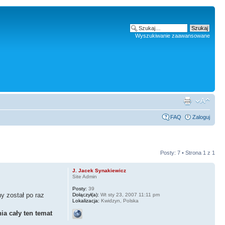
Wyszukiwanie zaawansowane
FAQ
Zaloguj
Posty: 7 • Strona
1
z
1
J. Jacek Synakiewicz
Site Admin
Posty:
39
y został po raz
Dołączył(a):
Wt sty 23, 2007 11:11 pm
Lokalizacja:
Kwidzyn, Polska
a cały ten temat