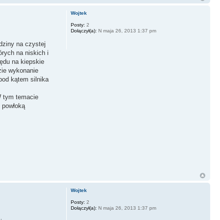
Wojtek
Posty:
2
Dołączył(a):
N maja 26, 2013 1:37 pm
dziny na czystej
rych na niskich i
ędu na kiepskie
zie wykonanie
pod kątem silnika
 W tym temacie
z powłoką
Wojtek
Posty:
2
Dołączył(a):
N maja 26, 2013 1:37 pm