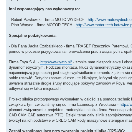
Inni wspomagający nas wykonawcy to:
- Robert Pawłowski - firma MOTO WYDECH -
http://www.motowydech.e
- Piotr Woryna - firma MOTOR TECH -
http://www.motor-tech.katowice.p
Specjalne podziękowania:
- Dla Pana Jacka Czabajskiego - firma TRASET Rzecznicy Patentowi, 
pomoc w procesie przygotowania i prowadzenia prac związanych z opa
Firma Toya S.A. -
http://www.yato.pl/
- zrobiła nam niespodziankę i ob
dynamometrycznym. Podczas montażu, klucz dynamometryczny okazał si
najcenniejszą jego cechą jest ciągłe wyświetlanie momentu z jakim się 
sobie ustawić. Dotychczasowe klucze - te klikające, którymi się pos
urwałem strasznie drogie śruby mocujące pokrywy zaworów w Royal Vent
odbywał się w kilku miejscach.
Projekt silnika prototypowego wykonałem w całości za pomocą techni
związku z tym zwróciliśmy się do firma Econocap z Wrocławia -
http:/
planami związanymi z projektem motocykla i silnika firma Econocap z
CAD CAM CAE autorstwa PTC). Dzięki temu cały silnik zaprojektowany 
tworzył na ich podstawie w CREO CAM kody maszynowe sterujące masz
Zespół współpracujący przy tworzeniu projekt silnika JJ2S-WG: