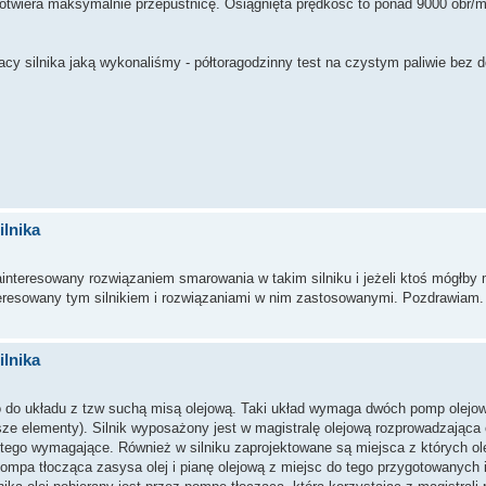
i otwiera maksymalnie przepustnicę. Osiągnięta prędkość to ponad 9000 obr/m
cy silnika jaką wykonaliśmy - półtoragodzinny test na czystym paliwie bez d
lnika
nteresowany rozwiązaniem smarowania w takim silniku i jeżeli ktoś mógłby m
eresowany tym silnikiem i rozwiązaniami w nim zastosowanymi. Pozdrawiam.
lnika
o do układu z tzw suchą misą olejową. Taki układ wymaga dwóch pomp olejow
iejsze elementy). Silnik wyposażony jest w magistralę olejową rozprowadzająca 
e tego wymagające. Również w silniku zaprojektowane są miejsca z których ole
pompa tłocząca zasysa olej i pianę olejową z miejsc do tego przygotowanych