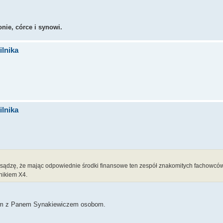
nie, córce i synowi.
lnika
lnika
ądzę, że mając odpowiednie środki finansowe ten zespół znakomitych fachowców,
nikiem X4.
cym z Panem Synakiewiczem osobom.