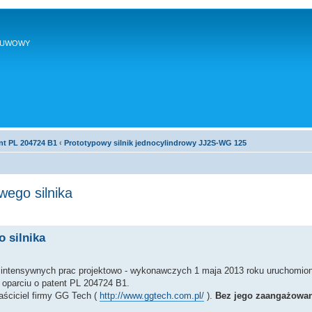
SUWOWY
nt PL 204724 B1
‹
Prototypowy silnik jednocylindrowy JJ2S-WG 125
ego silnika
 silnika
u intensywnych prac projektowo - wykonawczych 1 maja 2013 roku uruchomion
oparciu o patent PL 204724 B1.
aściciel firmy GG Tech (
http://www.ggtech.com.pl/
).
Bez jego zaangażowani