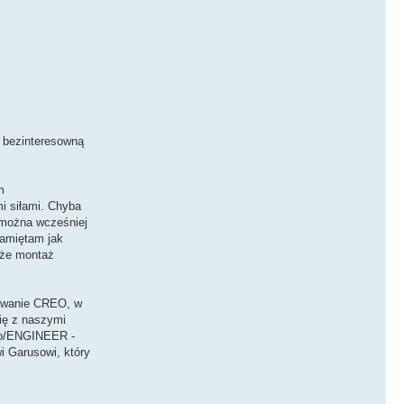
, bezinteresowną
m
i siłami. Chyba
ą można wcześniej
pamiętam jak
 że montaż
mowanie CREO, w
ię z naszymi
Pro/ENGINEER -
i Garusowi, który