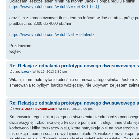
Dołączam jeszcze jeden filmik na którym Jacek Poręba reguluje silnik 
https://www.youtube.com/watch?v=7pRBX-b1kkQ
oraz film z zamontowanym tłumikiem na którym widać ostatnią próbę pra
prędkości od 2000 do 4000 obr/min
https://www.youtube.com/watch?v=bFT8InlvuIk
Pozdrawiam
wojtek
Re: Relacja z odpalania prototypu nowego dwusuwowego si
przez
baca
» Wt lis 19, 2013 3:36 pm
Witam, mam małe pytanie odnośnie smarowania tego silnika. Jestem zai
smarowania to byłbym bardzo wdzięczny. Nie ukrywam że jestem zaint
Re: Relacja z odpalania prototypu nowego dwusuwowego si
przez
J. Jacek Synakiewicz
» Wt lis 19, 2013 9:00 pm
Smarowanie tego silnika polega na stworzeniu układu bardzo podobneg
dwusekcyjnej i zbiornika oleju (w opisie pomijam filt oleju i inne drobn
korbowego i kilka tryskaczy oleju, które natryskują olej na powierzchni
tak sekcja - pompa ssąca o wydajności około 2x większej niż sekcja - 