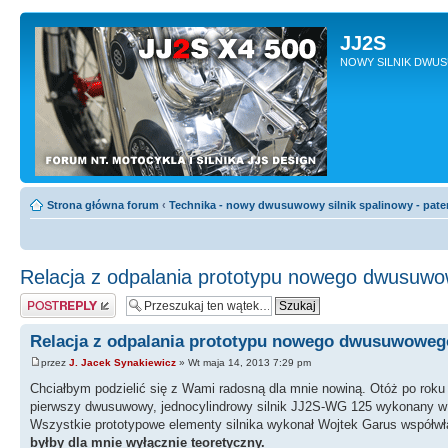
JJ2S
NOWY SILNIK DWU
Strona główna forum
‹
Technika - nowy dwusuwowy silnik spalinowy - pate
Relacja z odpalania prototypu nowego dwusuwow
Odpowiedz
Relacja z odpalania prototypu nowego dwusuwowego
przez
J. Jacek Synakiewicz
» Wt maja 14, 2013 7:29 pm
Chciałbym podzielić się z Wami radosną dla mnie nowiną. Otóż po rok
pierwszy dwusuwowy, jednocylindrowy silnik JJ2S-WG 125 wykonany w 
Wszystkie prototypowe elementy silnika wykonał Wojtek Garus współwł
byłby dla mnie wyłącznie teoretyczny.