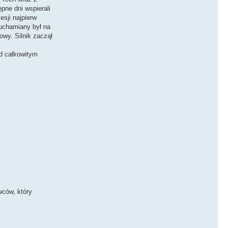
pne dni wspierali
esji najpierw
ruchamiany był na
wy. Silnik zaczął
ad całkowitym
wców, który