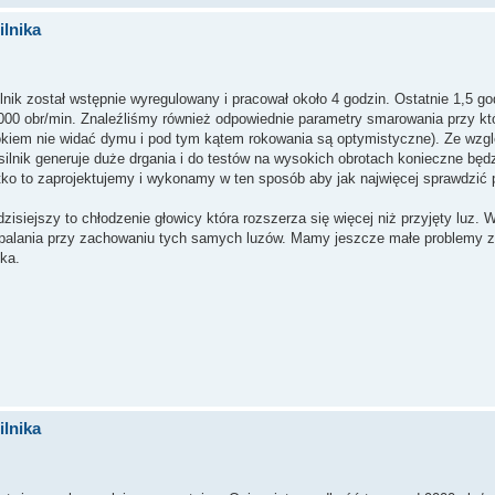
lnika
lnik został wstępnie wyregulowany i pracował około 4 godzin. Ostatnie 1,5 go
8000 obr/min. Znaleźliśmy również odpowiednie parametry smarowania przy któ
 okiem nie widać dymu i pod tym kątem rokowania są optymistyczne). Ze wzgl
ilnik generuje duże drgania i do testów na wysokich obrotach konieczne będ
o to zaprojektujemy i wykonamy w ten sposób aby jak najwięcej sprawdzić 
isiejszy to chłodzenie głowicy która rozszerza się więcej niż przyjęty luz.
spalania przy zachowaniu tych samych luzów. Mamy jeszcze małe problemy 
ka.
lnika