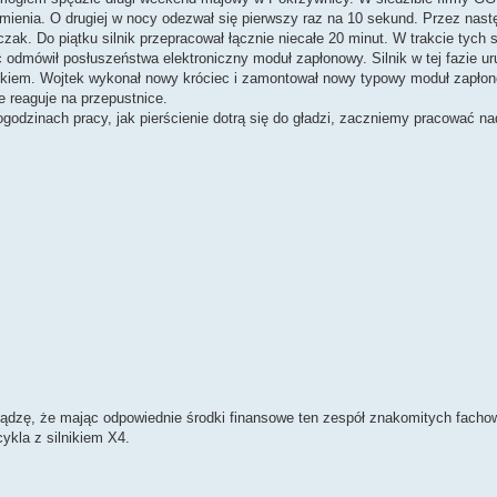
ienia. O drugiej w nocy odezwał się pierwszy raz na 10 sekund. Przez nastę
ak. Do piątku silnik przepracował łącznie niecałe 20 minut. W trakcie tych s
 odmówił posłuszeństwa elektroniczny moduł zapłonowy. Silnik w tej fazie u
atkiem. Wojtek wykonał nowy króciec i zamontował nowy typowy moduł zapłono
e reaguje na przepustnice.
togodzinach pracy, jak pierścienie dotrą się do gładzi, zaczniemy pracować n
dzę, że mając odpowiednie środki finansowe ten zespół znakomitych facho
ykla z silnikiem X4.