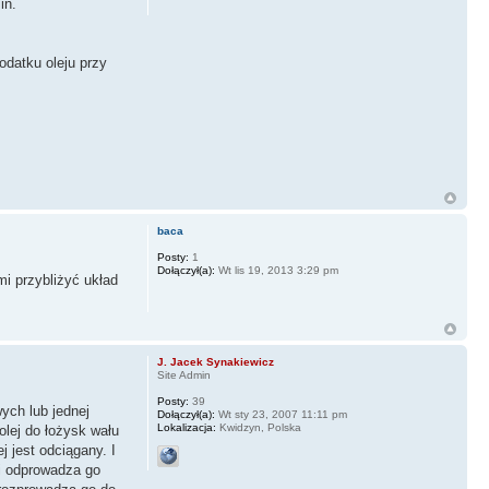
in.
odatku oleju przy
baca
Posty:
1
Dołączył(a):
Wt lis 19, 2013 3:29 pm
i przybliżyć układ
J. Jacek Synakiewicz
Site Admin
Posty:
39
ych lub jednej
Dołączył(a):
Wt sty 23, 2007 11:11 pm
Lokalizacja:
Kwidzyn, Polska
olej do łożysk wału
j jest odciągany. I
 i odprowadza go