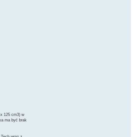
4 x 125 cm3) w
ika ma być brak
 Tech wraz z