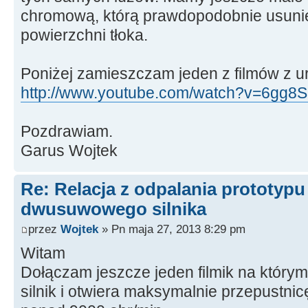
chromową, którą prawdopodobnie usuni
powierzchni tłoka.
Poniżej zamieszczam jeden z filmów z u
http://www.youtube.com/watch?v=6gg8S1
Pozdrawiam.
Garus Wojtek
Re: Relacja z odpalania prototyp
dwusuwowego silnika
przez
Wojtek
» Pn maja 27, 2013 8:29 pm
Witam
Dołączam jeszcze jeden filmik na który
silnik i otwiera maksymalnie przepustnic