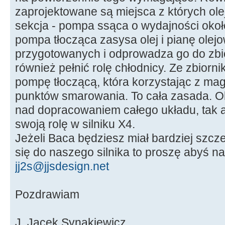
zaprojektowane są miejsca z których olej 
sekcja - pompa ssąca o wydajności około
pompa tłocząca zasysa olej i pianę olej
przygotowanych i odprowadza go do zbio
również pełnić rolę chłodnicy. Ze zbiorni
pompę tłoczącą, która korzystając z mag
punktów smarowania. To cała zasada. O
nad dopracowaniem całego układu, tak a
swoją rolę w silniku X4.
Jeżeli Baca będziesz miał bardziej szc
się do naszego silnika to proszę abyś na
jj2s@jjsdesign.net
Pozdrawiam
J. Jacek Synakiewicz