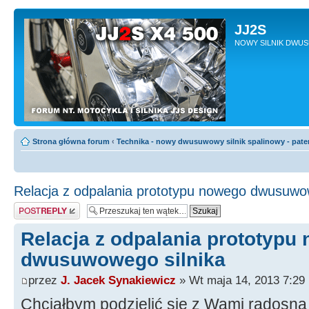
JJ2S
NOWY SILNIK DWU
Strona główna forum
‹
Technika - nowy dwusuwowy silnik spalinowy - pate
Relacja z odpalania prototypu nowego dwusuwow
Odpowiedz
Relacja z odpalania prototypu
dwusuwowego silnika
przez
J. Jacek Synakiewicz
» Wt maja 14, 2013 7:29
Chciałbym podzielić się z Wami radosną