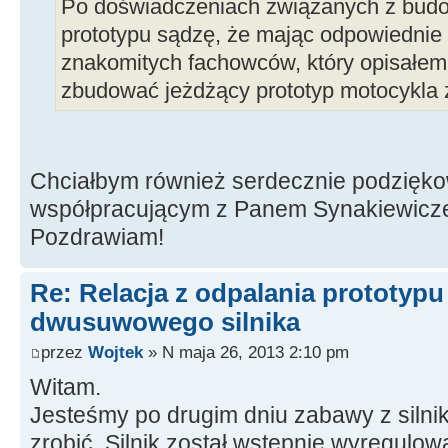
Po doświadczeniach związanych z bud
prototypu sądzę, że mając odpowiednie 
znakomitych fachowców, który opisałem
zbudować jeżdżący prototyp motocykla z
Chciałbym również serdecznie podzięk
współpracującym z Panem Synakiewic
Pozdrawiam!
Re: Relacja z odpalania prototyp
dwusuwowego silnika
przez
Wojtek
» N maja 26, 2013 2:10 pm
Witam.
Jesteśmy po drugim dniu zabawy z silnik
zrobić. Silnik został wstępnie wyregulow