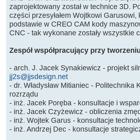
zaprojektowany został w technice 3D. 
części przesyłałem Wojtkowi Garusowi, k
podstawie w CREO CAM kody maszynow
CNC - tak wykonane zostały wszystkie c
Zespół współpracujący przy tworzeniu
- arch. J. Jacek Synakiewicz - projekt sil
jj2s@jjsdesign.net
- dr. Władysław Mitianiec - Politechnika
rozrządu
- inż. Jacek Poręba - konsultacje i wspa
- inż. Jacek Czyżewicz - obliczenia zmę
- inż. Wojtek Garus - konsultacje techno
- inż. Andrzej Dec - konsultacje strategi