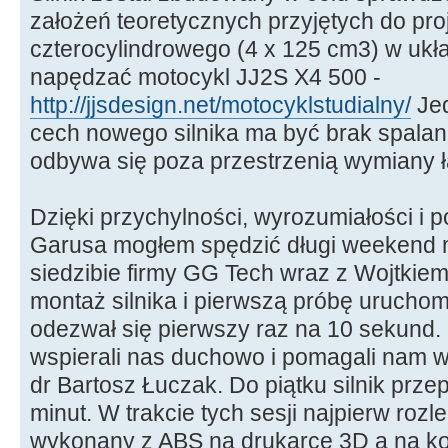
założeń teoretycznych przyjętych do pro
czterocylindrowego (4 x 125 cm3) w ukł
napędzać motocykl JJ2S X4 500 -
http://jjsdesign.net/motocyklstudialny/
Jed
cech nowego silnika ma być brak spalan
odbywa się poza przestrzenią wymiany 
Dzięki przychylności, wyrozumiałości i 
Garusa mogłem spędzić długi weekend 
siedzibie firmy GG Tech wraz z Wojtki
montaż silnika i pierwszą próbę uruchom
odezwał się pierwszy raz na 10 sekund.
wspierali nas duchowo i pomagali nam w
dr Bartosz Łuczak. Do piątku silnik prze
minut. W trakcie tych sesji najpierw rozle
wykonany z ABS na drukarce 3D a na k