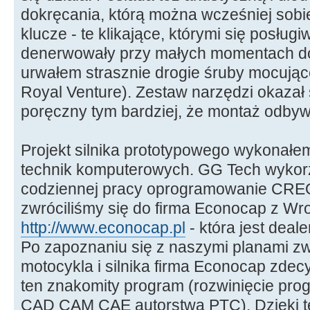
dokręcania, którą można wcześniej sob
klucze - te klikające, którymi się posłu
denerwowały przy małych momentach do
urwałem strasznie drogie śruby mocuj
Royal Venture). Zestaw narzędzi okazał 
poręczny tym bardziej, że montaż odbywa
Projekt silnika prototypowego wykonałe
technik komputerowych. GG Tech wykorz
codziennej pracy oprogramowanie CREO
zwróciliśmy się do firma Econocap z Wro
http://www.econocap.pl
- która jest dea
Po zapoznaniu się z naszymi planami z
motocykla i silnika firma Econocap zde
ten znakomity program (rozwinięcie pr
CAD CAM CAE autorstwa PTC). Dzięki te