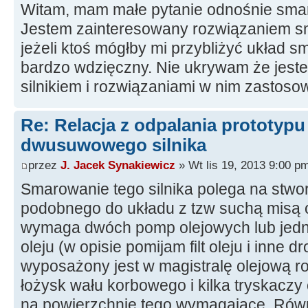
Witam, mam małe pytanie odnośnie smaro
Jestem zainteresowany rozwiązaniem sma
jeżeli ktoś mógłby mi przybliżyć układ 
bardzo wdzięczny. Nie ukrywam że jest
silnikiem i rozwiązaniami w nim zastos
Re: Relacja z odpalania prototyp
dwusuwowego silnika
przez
J. Jacek Synakiewicz
» Wt lis 19, 2013 9:00 p
Smarowanie tego silnika polega na stwo
podobnego do układu z tzw suchą misą o
wymaga dwóch pomp olejowych lub jedne
oleju (w opisie pomijam filt oleju i inne d
wyposażony jest w magistralę olejową r
łożysk wału korbowego i kilka tryskaczy o
na powierzchnie tego wymagające. Równ