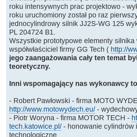
roku intensywnych prac projektowo - w
roku uruchomiony został po raz pierws
jednocylindrowy silnik JJ2S-WG 125 wyk
PL 204724 B1.
Wszystkie prototypowe elementy silnika
współwłaściciel firmy GG Tech (
http://w
jego zaangażowania cały ten temat by
teoretyczny.
Inni wspomagający nas wykonawcy to
- Robert Pawłowski - firma MOTO WYD
http://www.motowydech.eu/
- wydechowy
- Piotr Woryna - firma MOTOR TECH -
h
tech.katowice.pl/
- honowanie cylindrów i
technologiczne