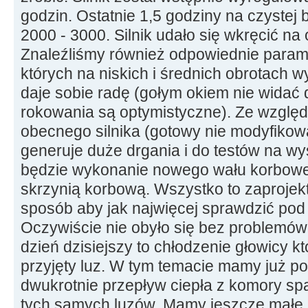
godzin. Ostatnie 1,5 godziny na czystej
2000 - 3000. Silnik udało się wkręcić na
Znaleźliśmy również odpowiednie param
których na niskich i średnich obrotach w
daje sobie radę (gołym okiem nie widać
rokowania są optymistyczne). Ze wzglę
obecnego silnika (gotowy nie modyfikowa
generuje duże drgania i do testów na w
będzie wykonanie nowego wału korbowe
skrzynią korbową. Wszystko to zaproje
sposób aby jak najwięcej sprawdzić pod 
Oczywiście nie obyło się bez problemów
dzień dzisiejszy to chłodzenie głowicy kt
przyjęty luz. W tym temacie mamy już po
dwukrotnie przepływ ciepła z komory sp
tych samych luzów. Mamy jeszcze małe