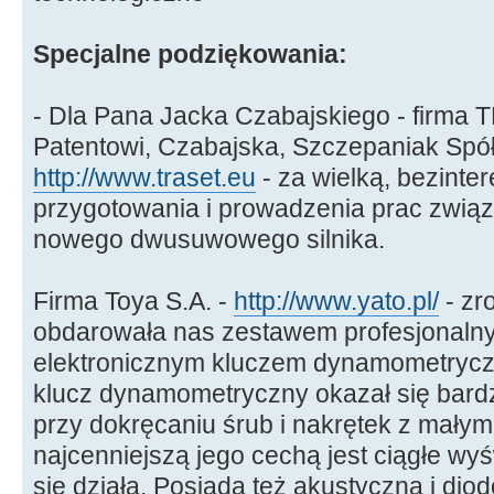
Specjalne podziękowania:
- Dla Pana Jacka Czabajskiego - firma
Patentowi, Czabajska, Szczepaniak Spół
http://www.traset.eu
- za wielką, bezint
przygotowania i prowadzenia prac zwią
nowego dwusuwowego silnika.
Firma Toya S.A. -
http://www.yato.pl/
- zr
obdarowała nas zestawem profesjonalny
elektronicznym kluczem dynamometryc
klucz dynamometryczny okazał się bardz
przy dokręcaniu śrub i nakrętek z małym
najcenniejszą jego cechą jest ciągłe wy
się działa. Posiada też akustyczną i diod