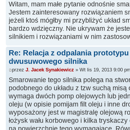
Witam, mam małe pytanie odnośnie smaro
Jestem zainteresowany rozwiązaniem sma
jeżeli ktoś mógłby mi przybliżyć układ 
bardzo wdzięczny. Nie ukrywam że jest
silnikiem i rozwiązaniami w nim zastos
Re: Relacja z odpalania prototyp
dwusuwowego silnika
przez
J. Jacek Synakiewicz
» Wt lis 19, 2013 9:00 p
Smarowanie tego silnika polega na stwo
podobnego do układu z tzw suchą misą o
wymaga dwóch pomp olejowych lub jedne
oleju (w opisie pomijam filt oleju i inne d
wyposażony jest w magistralę olejową r
łożysk wału korbowego i kilka tryskaczy o
na powierzchnie tego wymagające. Równ