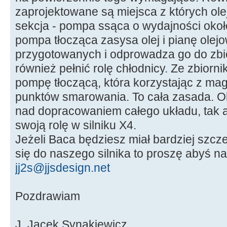
zaprojektowane są miejsca z których olej 
sekcja - pompa ssąca o wydajności około
pompa tłocząca zasysa olej i pianę olej
przygotowanych i odprowadza go do zbio
również pełnić rolę chłodnicy. Ze zbiorni
pompę tłoczącą, która korzystając z mag
punktów smarowania. To cała zasada. O
nad dopracowaniem całego układu, tak a
swoją rolę w silniku X4.
Jeżeli Baca będziesz miał bardziej szc
się do naszego silnika to proszę abyś na
jj2s@jjsdesign.net
Pozdrawiam
J. Jacek Synakiewicz