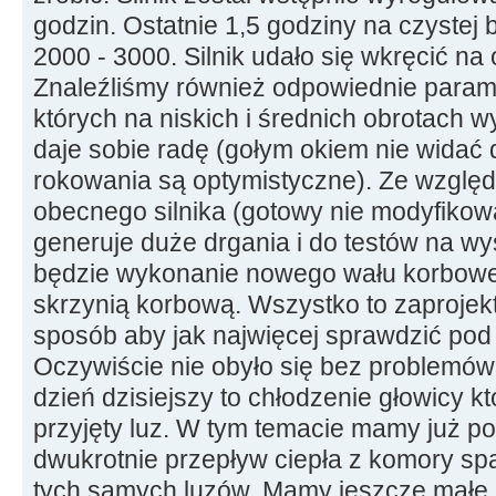
godzin. Ostatnie 1,5 godziny na czystej
2000 - 3000. Silnik udało się wkręcić na
Znaleźliśmy również odpowiednie param
których na niskich i średnich obrotach w
daje sobie radę (gołym okiem nie widać
rokowania są optymistyczne). Ze wzglę
obecnego silnika (gotowy nie modyfikowa
generuje duże drgania i do testów na w
będzie wykonanie nowego wału korbowe
skrzynią korbową. Wszystko to zaproje
sposób aby jak najwięcej sprawdzić pod 
Oczywiście nie obyło się bez problemów
dzień dzisiejszy to chłodzenie głowicy kt
przyjęty luz. W tym temacie mamy już po
dwukrotnie przepływ ciepła z komory sp
tych samych luzów. Mamy jeszcze małe