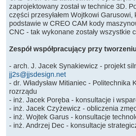
zaprojektowany został w technice 3D. 
części przesyłałem Wojtkowi Garusowi, k
podstawie w CREO CAM kody maszynow
CNC - tak wykonane zostały wszystkie c
Zespół współpracujący przy tworzeniu
- arch. J. Jacek Synakiewicz - projekt sil
jj2s@jjsdesign.net
- dr. Władysław Mitianiec - Politechnika
rozrządu
- inż. Jacek Poręba - konsultacje i wspa
- inż. Jacek Czyżewicz - obliczenia zmę
- inż. Wojtek Garus - konsultacje techno
- inż. Andrzej Dec - konsultacje strategi