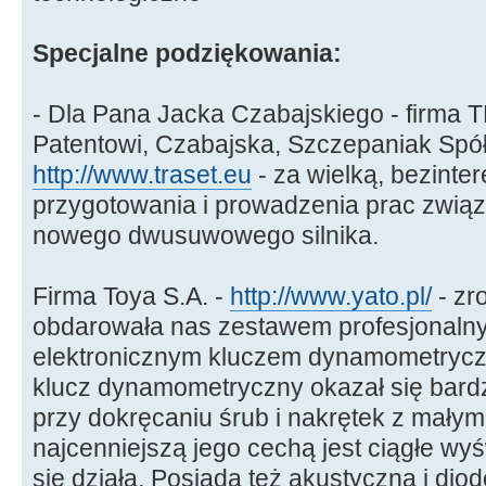
Specjalne podziękowania:
- Dla Pana Jacka Czabajskiego - firma
Patentowi, Czabajska, Szczepaniak Spół
http://www.traset.eu
- za wielką, bezint
przygotowania i prowadzenia prac zwią
nowego dwusuwowego silnika.
Firma Toya S.A. -
http://www.yato.pl/
- zr
obdarowała nas zestawem profesjonalny
elektronicznym kluczem dynamometryc
klucz dynamometryczny okazał się bardz
przy dokręcaniu śrub i nakrętek z małym
najcenniejszą jego cechą jest ciągłe wy
się działa. Posiada też akustyczną i diod