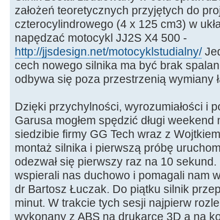
założeń teoretycznych przyjętych do pro
czterocylindrowego (4 x 125 cm3) w ukł
napędzać motocykl JJ2S X4 500 -
http://jjsdesign.net/motocyklstudialny/
Jed
cech nowego silnika ma być brak spalan
odbywa się poza przestrzenią wymiany 
Dzięki przychylności, wyrozumiałości i 
Garusa mogłem spędzić długi weekend 
siedzibie firmy GG Tech wraz z Wojtki
montaż silnika i pierwszą próbę uruchom
odezwał się pierwszy raz na 10 sekund.
wspierali nas duchowo i pomagali nam w
dr Bartosz Łuczak. Do piątku silnik prze
minut. W trakcie tych sesji najpierw rozle
wykonany z ABS na drukarce 3D a na k