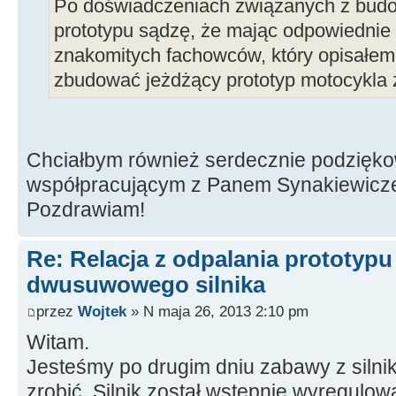
Po doświadczeniach związanych z bud
prototypu sądzę, że mając odpowiednie 
znakomitych fachowców, który opisałem
zbudować jeżdżący prototyp motocykla z
Chciałbym również serdecznie podzięk
współpracującym z Panem Synakiewic
Pozdrawiam!
Re: Relacja z odpalania prototyp
dwusuwowego silnika
przez
Wojtek
» N maja 26, 2013 2:10 pm
Witam.
Jesteśmy po drugim dniu zabawy z silnik
zrobić. Silnik został wstępnie wyregulow