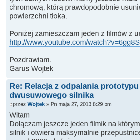
chromową, którą prawdopodobnie usuni
powierzchni tłoka.
Poniżej zamieszczam jeden z filmów z u
http://www.youtube.com/watch?v=6gg8S1
Pozdrawiam.
Garus Wojtek
Re: Relacja z odpalania prototyp
dwusuwowego silnika
przez
Wojtek
» Pn maja 27, 2013 8:29 pm
Witam
Dołączam jeszcze jeden filmik na który
silnik i otwiera maksymalnie przepustnic