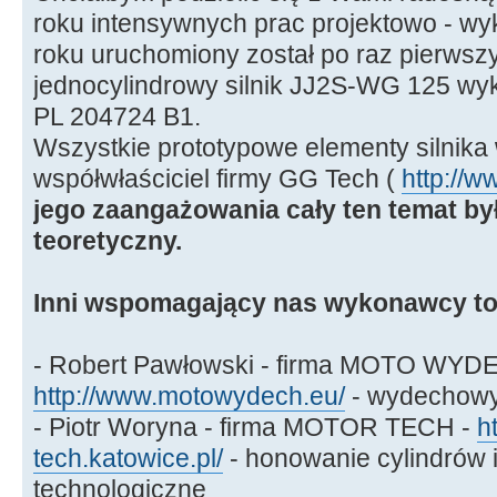
roku intensywnych prac projektowo - w
roku uruchomiony został po raz pierws
jednocylindrowy silnik JJ2S-WG 125 wyk
PL 204724 B1.
Wszystkie prototypowe elementy silnika
współwłaściciel firmy GG Tech (
http://w
jego zaangażowania cały ten temat by
teoretyczny.
Inni wspomagający nas wykonawcy to
- Robert Pawłowski - firma MOTO WYD
http://www.motowydech.eu/
- wydechowy
- Piotr Woryna - firma MOTOR TECH -
h
tech.katowice.pl/
- honowanie cylindrów i
technologiczne