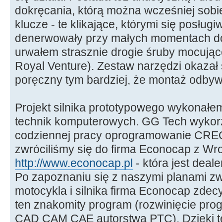
dokręcania, którą można wcześniej sob
klucze - te klikające, którymi się posłu
denerwowały przy małych momentach do
urwałem strasznie drogie śruby mocuj
Royal Venture). Zestaw narzędzi okazał 
poręczny tym bardziej, że montaż odbywa
Projekt silnika prototypowego wykonałe
technik komputerowych. GG Tech wykorz
codziennej pracy oprogramowanie CREO
zwróciliśmy się do firma Econocap z Wro
http://www.econocap.pl
- która jest dea
Po zapoznaniu się z naszymi planami z
motocykla i silnika firma Econocap zde
ten znakomity program (rozwinięcie pr
CAD CAM CAE autorstwa PTC). Dzięki te