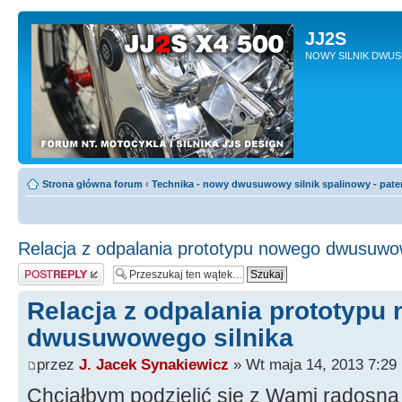
JJ2S
NOWY SILNIK DWU
Strona główna forum
‹
Technika - nowy dwusuwowy silnik spalinowy - pate
Relacja z odpalania prototypu nowego dwusuwow
Odpowiedz
Relacja z odpalania prototypu
dwusuwowego silnika
przez
J. Jacek Synakiewicz
» Wt maja 14, 2013 7:29
Chciałbym podzielić się z Wami radosną