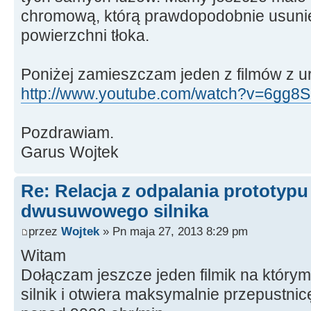
chromową, którą prawdopodobnie usuni
powierzchni tłoka.
Poniżej zamieszczam jeden z filmów z u
http://www.youtube.com/watch?v=6gg8S1
Pozdrawiam.
Garus Wojtek
Re: Relacja z odpalania prototyp
dwusuwowego silnika
przez
Wojtek
» Pn maja 27, 2013 8:29 pm
Witam
Dołączam jeszcze jeden filmik na który
silnik i otwiera maksymalnie przepustnic