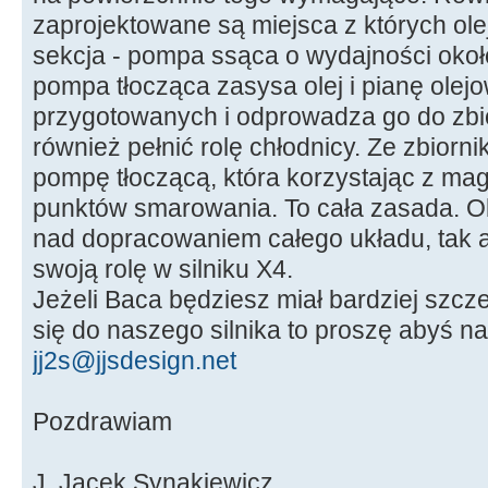
zaprojektowane są miejsca z których olej 
sekcja - pompa ssąca o wydajności około
pompa tłocząca zasysa olej i pianę olej
przygotowanych i odprowadza go do zbio
również pełnić rolę chłodnicy. Ze zbiorni
pompę tłoczącą, która korzystając z mag
punktów smarowania. To cała zasada. O
nad dopracowaniem całego układu, tak a
swoją rolę w silniku X4.
Jeżeli Baca będziesz miał bardziej szc
się do naszego silnika to proszę abyś na
jj2s@jjsdesign.net
Pozdrawiam
J. Jacek Synakiewicz