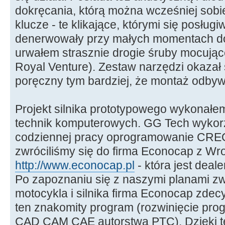
dokręcania, którą można wcześniej sob
klucze - te klikające, którymi się posłu
denerwowały przy małych momentach do
urwałem strasznie drogie śruby mocuj
Royal Venture). Zestaw narzędzi okazał 
poręczny tym bardziej, że montaż odbywa
Projekt silnika prototypowego wykonałe
technik komputerowych. GG Tech wykorz
codziennej pracy oprogramowanie CREO
zwróciliśmy się do firma Econocap z Wro
http://www.econocap.pl
- która jest dea
Po zapoznaniu się z naszymi planami z
motocykla i silnika firma Econocap zde
ten znakomity program (rozwinięcie pr
CAD CAM CAE autorstwa PTC). Dzięki te