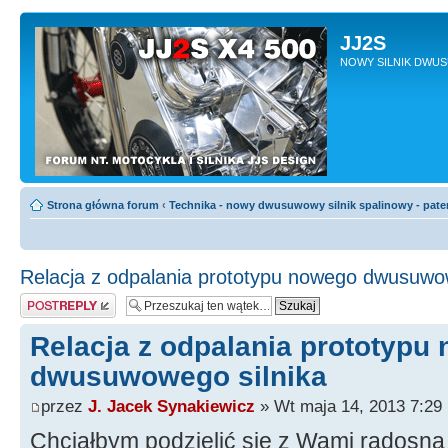
JJ2S
NOWY SILNIK DWU
Strona główna forum
‹
Technika - nowy dwusuwowy silnik spalinowy - pate
Relacja z odpalania prototypu nowego dwusuwow
Odpowiedz
Relacja z odpalania prototypu
dwusuwowego silnika
przez
J. Jacek Synakiewicz
» Wt maja 14, 2013 7:29
Chciałbym podzielić się z Wami radosną