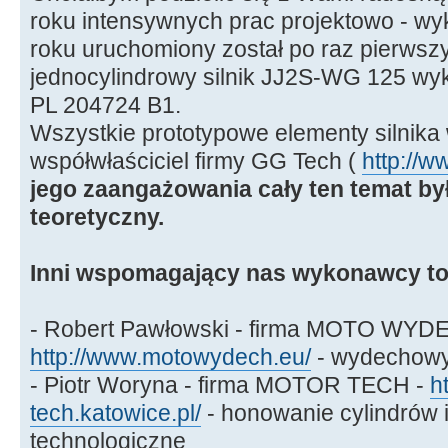
roku intensywnych prac projektowo - w
roku uruchomiony został po raz pierws
jednocylindrowy silnik JJ2S-WG 125 wyk
PL 204724 B1.
Wszystkie prototypowe elementy silnika
współwłaściciel firmy GG Tech (
http://w
jego zaangażowania cały ten temat by
teoretyczny.
Inni wspomagający nas wykonawcy to
- Robert Pawłowski - firma MOTO WYD
http://www.motowydech.eu/
- wydechowy
- Piotr Woryna - firma MOTOR TECH -
h
tech.katowice.pl/
- honowanie cylindrów i
technologiczne