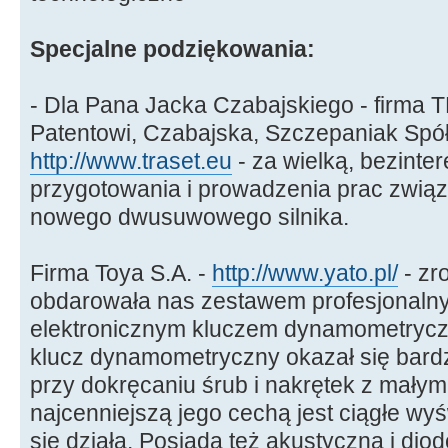
Specjalne podziękowania:
- Dla Pana Jacka Czabajskiego - firma
Patentowi, Czabajska, Szczepaniak Spół
http://www.traset.eu
- za wielką, bezint
przygotowania i prowadzenia prac zwią
nowego dwusuwowego silnika.
Firma Toya S.A. -
http://www.yato.pl/
- zr
obdarowała nas zestawem profesjonalny
elektronicznym kluczem dynamometryc
klucz dynamometryczny okazał się bardz
przy dokręcaniu śrub i nakrętek z małym
najcenniejszą jego cechą jest ciągłe wy
się działa. Posiada też akustyczną i diod