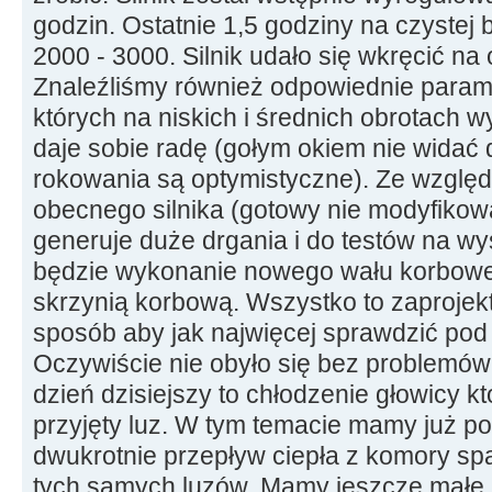
godzin. Ostatnie 1,5 godziny na czystej
2000 - 3000. Silnik udało się wkręcić na
Znaleźliśmy również odpowiednie param
których na niskich i średnich obrotach w
daje sobie radę (gołym okiem nie widać
rokowania są optymistyczne). Ze wzglę
obecnego silnika (gotowy nie modyfikowa
generuje duże drgania i do testów na w
będzie wykonanie nowego wału korbowe
skrzynią korbową. Wszystko to zaproje
sposób aby jak najwięcej sprawdzić pod 
Oczywiście nie obyło się bez problemów
dzień dzisiejszy to chłodzenie głowicy kt
przyjęty luz. W tym temacie mamy już po
dwukrotnie przepływ ciepła z komory sp
tych samych luzów. Mamy jeszcze małe