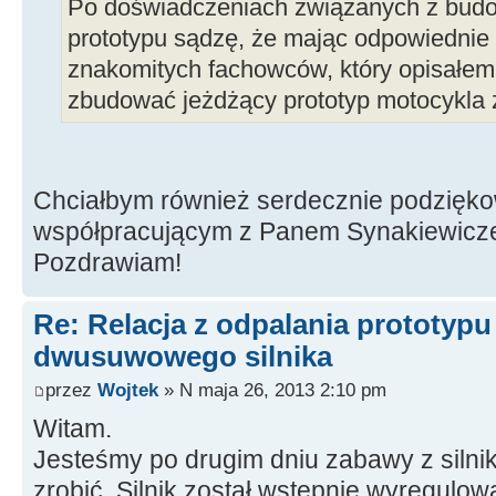
Po doświadczeniach związanych z bud
prototypu sądzę, że mając odpowiednie 
znakomitych fachowców, który opisałem
zbudować jeżdżący prototyp motocykla z
Chciałbym również serdecznie podzięk
współpracującym z Panem Synakiewic
Pozdrawiam!
Re: Relacja z odpalania prototyp
dwusuwowego silnika
przez
Wojtek
» N maja 26, 2013 2:10 pm
Witam.
Jesteśmy po drugim dniu zabawy z silnik
zrobić. Silnik został wstępnie wyregulow