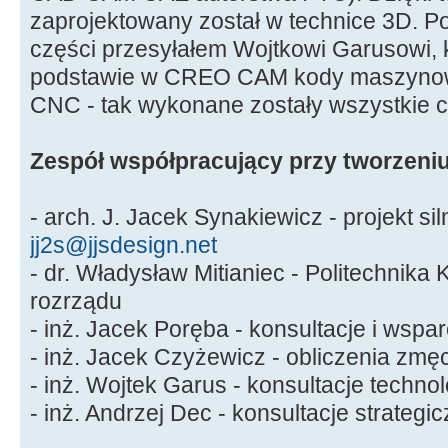
zaprojektowany został w technice 3D. 
części przesyłałem Wojtkowi Garusowi, k
podstawie w CREO CAM kody maszynow
CNC - tak wykonane zostały wszystkie c
Zespół współpracujący przy tworzeniu
- arch. J. Jacek Synakiewicz - projekt sil
jj2s@jjsdesign.net
- dr. Władysław Mitianiec - Politechnika
rozrządu
- inż. Jacek Poręba - konsultacje i wspa
- inż. Jacek Czyżewicz - obliczenia zmę
- inż. Wojtek Garus - konsultacje techno
- inż. Andrzej Dec - konsultacje strategi