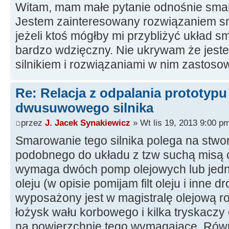
Witam, mam małe pytanie odnośnie smaro
Jestem zainteresowany rozwiązaniem sma
jeżeli ktoś mógłby mi przybliżyć układ 
bardzo wdzięczny. Nie ukrywam że jest
silnikiem i rozwiązaniami w nim zastos
Re: Relacja z odpalania prototyp
dwusuwowego silnika
przez
J. Jacek Synakiewicz
» Wt lis 19, 2013 9:00 p
Smarowanie tego silnika polega na stwo
podobnego do układu z tzw suchą misą o
wymaga dwóch pomp olejowych lub jedne
oleju (w opisie pomijam filt oleju i inne d
wyposażony jest w magistralę olejową r
łożysk wału korbowego i kilka tryskaczy o
na powierzchnie tego wymagające. Równ