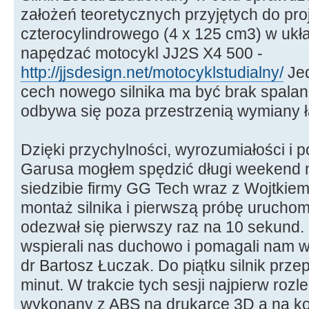
założeń teoretycznych przyjętych do pro
czterocylindrowego (4 x 125 cm3) w ukł
napędzać motocykl JJ2S X4 500 -
http://jjsdesign.net/motocyklstudialny/
Jed
cech nowego silnika ma być brak spalan
odbywa się poza przestrzenią wymiany 
Dzięki przychylności, wyrozumiałości i 
Garusa mogłem spędzić długi weekend 
siedzibie firmy GG Tech wraz z Wojtki
montaż silnika i pierwszą próbę uruchom
odezwał się pierwszy raz na 10 sekund.
wspierali nas duchowo i pomagali nam w
dr Bartosz Łuczak. Do piątku silnik prze
minut. W trakcie tych sesji najpierw rozle
wykonany z ABS na drukarce 3D a na k