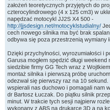
założeń teoretycznych przyjętych do pro
czterocylindrowego (4 x 125 cm3) w ukł
napędzać motocykl JJ2S X4 500 -
http://jjsdesign.net/motocyklstudialny/
Jed
cech nowego silnika ma być brak spalan
odbywa się poza przestrzenią wymiany 
Dzięki przychylności, wyrozumiałości i 
Garusa mogłem spędzić długi weekend 
siedzibie firmy GG Tech wraz z Wojtki
montaż silnika i pierwszą próbę uruchom
odezwał się pierwszy raz na 10 sekund.
wspierali nas duchowo i pomagali nam w
dr Bartosz Łuczak. Do piątku silnik prze
minut. W trakcie tych sesji najpierw rozle
wykonany z ABS na drukarce 3D a na k