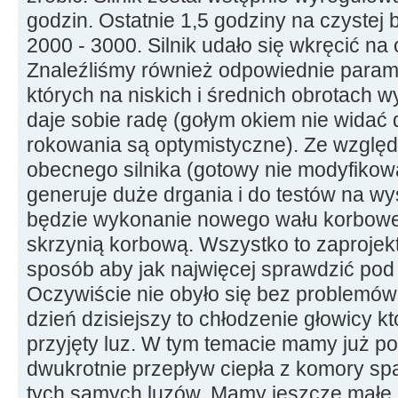
godzin. Ostatnie 1,5 godziny na czystej
2000 - 3000. Silnik udało się wkręcić na
Znaleźliśmy również odpowiednie param
których na niskich i średnich obrotach w
daje sobie radę (gołym okiem nie widać
rokowania są optymistyczne). Ze wzglę
obecnego silnika (gotowy nie modyfikowa
generuje duże drgania i do testów na w
będzie wykonanie nowego wału korbowe
skrzynią korbową. Wszystko to zaproje
sposób aby jak najwięcej sprawdzić pod 
Oczywiście nie obyło się bez problemów
dzień dzisiejszy to chłodzenie głowicy kt
przyjęty luz. W tym temacie mamy już po
dwukrotnie przepływ ciepła z komory sp
tych samych luzów. Mamy jeszcze małe