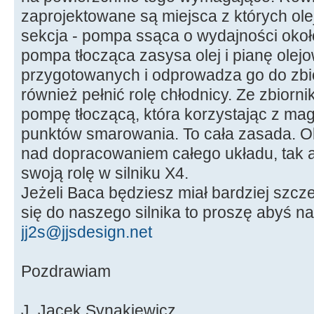
zaprojektowane są miejsca z których olej 
sekcja - pompa ssąca o wydajności około
pompa tłocząca zasysa olej i pianę olej
przygotowanych i odprowadza go do zbio
również pełnić rolę chłodnicy. Ze zbiorni
pompę tłoczącą, która korzystając z mag
punktów smarowania. To cała zasada. O
nad dopracowaniem całego układu, tak a
swoją rolę w silniku X4.
Jeżeli Baca będziesz miał bardziej szc
się do naszego silnika to proszę abyś na
jj2s@jjsdesign.net
Pozdrawiam
J. Jacek Synakiewicz