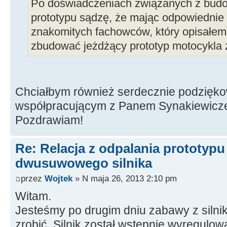
Po doświadczeniach związanych z bud
prototypu sądzę, że mając odpowiednie 
znakomitych fachowców, który opisałem
zbudować jeżdżący prototyp motocykla z
Chciałbym również serdecznie podzięk
współpracującym z Panem Synakiewic
Pozdrawiam!
Re: Relacja z odpalania prototyp
dwusuwowego silnika
przez
Wojtek
» N maja 26, 2013 2:10 pm
Witam.
Jesteśmy po drugim dniu zabawy z silnik
zrobić. Silnik został wstępnie wyregulow