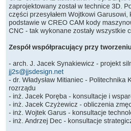
zaprojektowany został w technice 3D. 
części przesyłałem Wojtkowi Garusowi, k
podstawie w CREO CAM kody maszynow
CNC - tak wykonane zostały wszystkie c
Zespół współpracujący przy tworzeniu
- arch. J. Jacek Synakiewicz - projekt sil
jj2s@jjsdesign.net
- dr. Władysław Mitianiec - Politechnika
rozrządu
- inż. Jacek Poręba - konsultacje i wspa
- inż. Jacek Czyżewicz - obliczenia zmę
- inż. Wojtek Garus - konsultacje techno
- inż. Andrzej Dec - konsultacje strategi