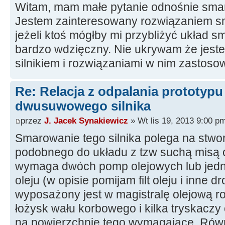
Witam, mam małe pytanie odnośnie smaro
Jestem zainteresowany rozwiązaniem sma
jeżeli ktoś mógłby mi przybliżyć układ 
bardzo wdzięczny. Nie ukrywam że jest
silnikiem i rozwiązaniami w nim zastos
Re: Relacja z odpalania prototyp
dwusuwowego silnika
przez
J. Jacek Synakiewicz
» Wt lis 19, 2013 9:00 p
Smarowanie tego silnika polega na stwo
podobnego do układu z tzw suchą misą o
wymaga dwóch pomp olejowych lub jedne
oleju (w opisie pomijam filt oleju i inne d
wyposażony jest w magistralę olejową r
łożysk wału korbowego i kilka tryskaczy o
na powierzchnie tego wymagające. Równ