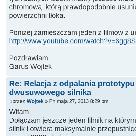
chromową, którą prawdopodobnie usuni
powierzchni tłoka.
Poniżej zamieszczam jeden z filmów z u
http://www.youtube.com/watch?v=6gg8S1
Pozdrawiam.
Garus Wojtek
Re: Relacja z odpalania prototyp
dwusuwowego silnika
przez
Wojtek
» Pn maja 27, 2013 8:29 pm
Witam
Dołączam jeszcze jeden filmik na który
silnik i otwiera maksymalnie przepustnic