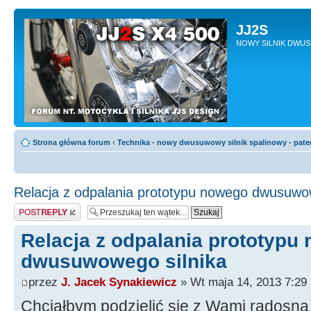
JJ2S
NOWY SILNIK DWU
Strona główna forum
‹
Technika - nowy dwusuwowy silnik spalinowy - pate
Relacja z odpalania prototypu nowego dwusuwow
Odpowiedz
Relacja z odpalania prototypu
dwusuwowego silnika
przez
J. Jacek Synakiewicz
» Wt maja 14, 2013 7:29
Chciałbym podzielić się z Wami radosną