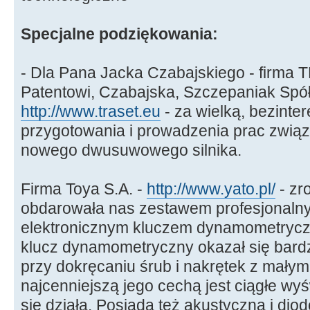
Specjalne podziękowania:
- Dla Pana Jacka Czabajskiego - firma
Patentowi, Czabajska, Szczepaniak Spół
http://www.traset.eu
- za wielką, bezint
przygotowania i prowadzenia prac zwią
nowego dwusuwowego silnika.
Firma Toya S.A. -
http://www.yato.pl/
- zr
obdarowała nas zestawem profesjonalny
elektronicznym kluczem dynamometryc
klucz dynamometryczny okazał się bardz
przy dokręcaniu śrub i nakrętek z małym
najcenniejszą jego cechą jest ciągłe wy
się działa. Posiada też akustyczną i diod