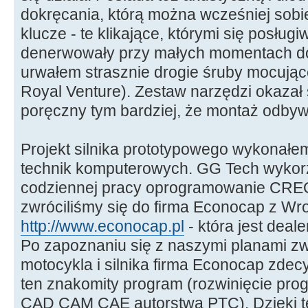
dokręcania, którą można wcześniej sob
klucze - te klikające, którymi się posłu
denerwowały przy małych momentach do
urwałem strasznie drogie śruby mocuj
Royal Venture). Zestaw narzędzi okazał 
poręczny tym bardziej, że montaż odbywa
Projekt silnika prototypowego wykonałe
technik komputerowych. GG Tech wykorz
codziennej pracy oprogramowanie CREO
zwróciliśmy się do firma Econocap z Wro
http://www.econocap.pl
- która jest dea
Po zapoznaniu się z naszymi planami z
motocykla i silnika firma Econocap zde
ten znakomity program (rozwinięcie pr
CAD CAM CAE autorstwa PTC). Dzięki te