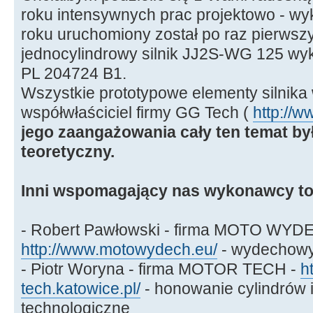
roku intensywnych prac projektowo - w
roku uruchomiony został po raz pierws
jednocylindrowy silnik JJ2S-WG 125 wyk
PL 204724 B1.
Wszystkie prototypowe elementy silnika
współwłaściciel firmy GG Tech (
http://w
jego zaangażowania cały ten temat by
teoretyczny.
Inni wspomagający nas wykonawcy to
- Robert Pawłowski - firma MOTO WYD
http://www.motowydech.eu/
- wydechowy
- Piotr Woryna - firma MOTOR TECH -
h
tech.katowice.pl/
- honowanie cylindrów i
technologiczne