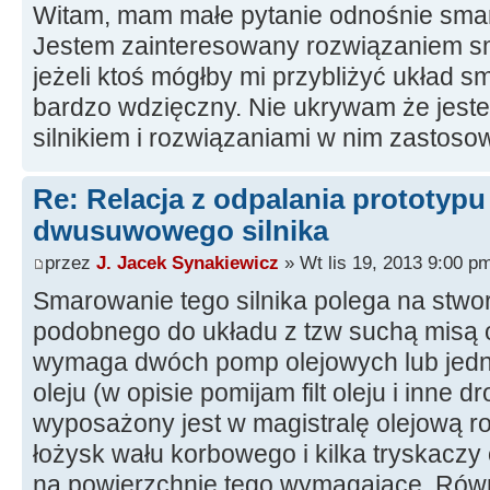
Witam, mam małe pytanie odnośnie smaro
Jestem zainteresowany rozwiązaniem sma
jeżeli ktoś mógłby mi przybliżyć układ 
bardzo wdzięczny. Nie ukrywam że jest
silnikiem i rozwiązaniami w nim zastos
Re: Relacja z odpalania prototyp
dwusuwowego silnika
przez
J. Jacek Synakiewicz
» Wt lis 19, 2013 9:00 p
Smarowanie tego silnika polega na stwo
podobnego do układu z tzw suchą misą o
wymaga dwóch pomp olejowych lub jedne
oleju (w opisie pomijam filt oleju i inne d
wyposażony jest w magistralę olejową r
łożysk wału korbowego i kilka tryskaczy o
na powierzchnie tego wymagające. Równ