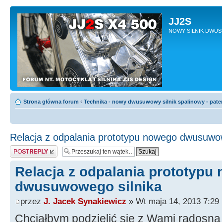
JJ2S
NOWY SILNIK DWU
Strona główna forum
‹
Technika - nowy dwusuwowy silnik spalinowy - pate
Relacja z odpalania prototypu nowego dwusuwow
Odpowiedz
Relacja z odpalania prototypu
dwusuwowego silnika
przez
J. Jacek Synakiewicz
» Wt maja 14, 2013 7:29
Chciałbym podzielić się z Wami radosną