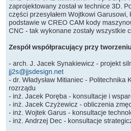
zaprojektowany został w technice 3D. 
części przesyłałem Wojtkowi Garusowi, k
podstawie w CREO CAM kody maszynow
CNC - tak wykonane zostały wszystkie c
Zespół współpracujący przy tworzeniu
- arch. J. Jacek Synakiewicz - projekt sil
jj2s@jjsdesign.net
- dr. Władysław Mitianiec - Politechnika
rozrządu
- inż. Jacek Poręba - konsultacje i wspa
- inż. Jacek Czyżewicz - obliczenia zmę
- inż. Wojtek Garus - konsultacje techno
- inż. Andrzej Dec - konsultacje strategi