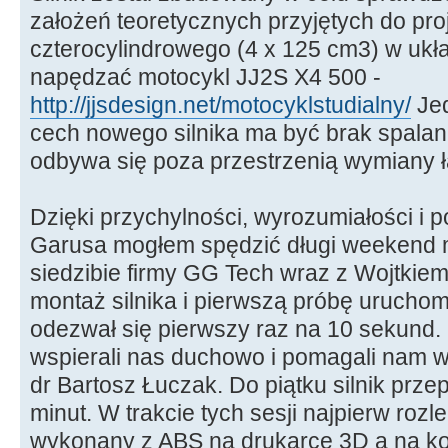
założeń teoretycznych przyjętych do pro
czterocylindrowego (4 x 125 cm3) w ukł
napędzać motocykl JJ2S X4 500 -
http://jjsdesign.net/motocyklstudialny/
Jed
cech nowego silnika ma być brak spalan
odbywa się poza przestrzenią wymiany 
Dzięki przychylności, wyrozumiałości i 
Garusa mogłem spędzić długi weekend 
siedzibie firmy GG Tech wraz z Wojtki
montaż silnika i pierwszą próbę uruchom
odezwał się pierwszy raz na 10 sekund.
wspierali nas duchowo i pomagali nam w
dr Bartosz Łuczak. Do piątku silnik prze
minut. W trakcie tych sesji najpierw rozle
wykonany z ABS na drukarce 3D a na k