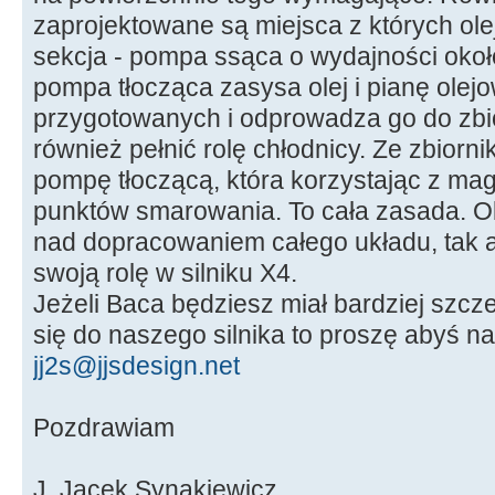
zaprojektowane są miejsca z których olej 
sekcja - pompa ssąca o wydajności około
pompa tłocząca zasysa olej i pianę olej
przygotowanych i odprowadza go do zbio
również pełnić rolę chłodnicy. Ze zbiorni
pompę tłoczącą, która korzystając z mag
punktów smarowania. To cała zasada. O
nad dopracowaniem całego układu, tak a
swoją rolę w silniku X4.
Jeżeli Baca będziesz miał bardziej szc
się do naszego silnika to proszę abyś na
jj2s@jjsdesign.net
Pozdrawiam
J. Jacek Synakiewicz