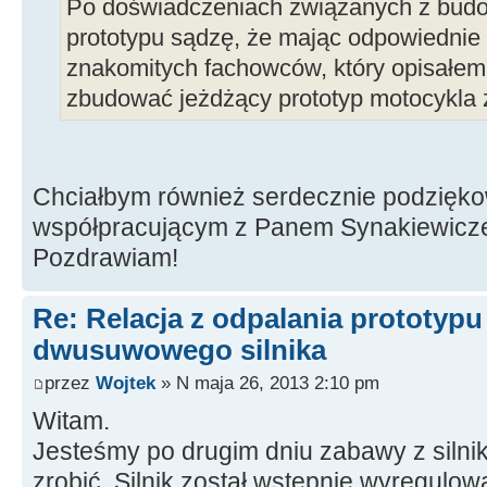
Po doświadczeniach związanych z bud
prototypu sądzę, że mając odpowiednie 
znakomitych fachowców, który opisałem
zbudować jeżdżący prototyp motocykla z
Chciałbym również serdecznie podzięk
współpracującym z Panem Synakiewic
Pozdrawiam!
Re: Relacja z odpalania prototyp
dwusuwowego silnika
przez
Wojtek
» N maja 26, 2013 2:10 pm
Witam.
Jesteśmy po drugim dniu zabawy z silnik
zrobić. Silnik został wstępnie wyregulow