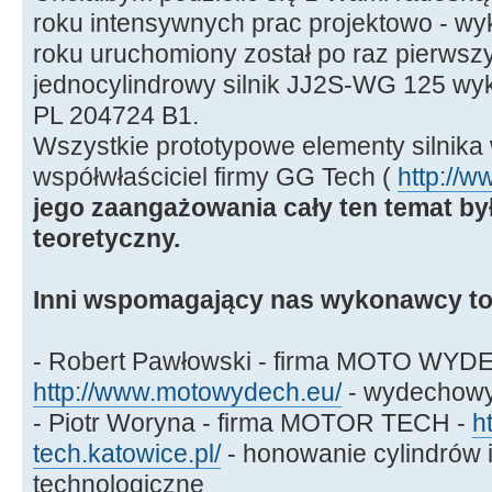
roku intensywnych prac projektowo - w
roku uruchomiony został po raz pierws
jednocylindrowy silnik JJ2S-WG 125 wyk
PL 204724 B1.
Wszystkie prototypowe elementy silnika
współwłaściciel firmy GG Tech (
http://w
jego zaangażowania cały ten temat by
teoretyczny.
Inni wspomagający nas wykonawcy to
- Robert Pawłowski - firma MOTO WYD
http://www.motowydech.eu/
- wydechowy
- Piotr Woryna - firma MOTOR TECH -
h
tech.katowice.pl/
- honowanie cylindrów i
technologiczne