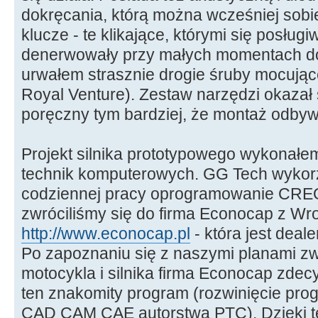
dokręcania, którą można wcześniej sob
klucze - te klikające, którymi się posłu
denerwowały przy małych momentach do
urwałem strasznie drogie śruby mocuj
Royal Venture). Zestaw narzędzi okazał 
poręczny tym bardziej, że montaż odbywa
Projekt silnika prototypowego wykonałe
technik komputerowych. GG Tech wykorz
codziennej pracy oprogramowanie CREO
zwróciliśmy się do firma Econocap z Wro
http://www.econocap.pl
- która jest dea
Po zapoznaniu się z naszymi planami z
motocykla i silnika firma Econocap zde
ten znakomity program (rozwinięcie pr
CAD CAM CAE autorstwa PTC). Dzięki te