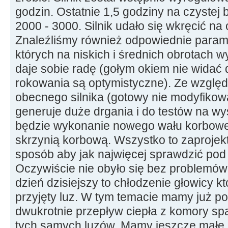
godzin. Ostatnie 1,5 godziny na czystej
2000 - 3000. Silnik udało się wkręcić na
Znaleźliśmy również odpowiednie param
których na niskich i średnich obrotach w
daje sobie radę (gołym okiem nie widać
rokowania są optymistyczne). Ze wzglę
obecnego silnika (gotowy nie modyfikowa
generuje duże drgania i do testów na w
będzie wykonanie nowego wału korbowe
skrzynią korbową. Wszystko to zaproje
sposób aby jak najwięcej sprawdzić pod 
Oczywiście nie obyło się bez problemów
dzień dzisiejszy to chłodzenie głowicy kt
przyjęty luz. W tym temacie mamy już po
dwukrotnie przepływ ciepła z komory sp
tych samych luzów. Mamy jeszcze małe