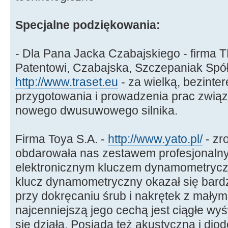
Specjalne podziękowania:
- Dla Pana Jacka Czabajskiego - firma
Patentowi, Czabajska, Szczepaniak Spół
http://www.traset.eu
- za wielką, bezint
przygotowania i prowadzenia prac zwią
nowego dwusuwowego silnika.
Firma Toya S.A. -
http://www.yato.pl/
- zr
obdarowała nas zestawem profesjonalny
elektronicznym kluczem dynamometryc
klucz dynamometryczny okazał się bardz
przy dokręcaniu śrub i nakrętek z małym
najcenniejszą jego cechą jest ciągłe wy
się działa. Posiada też akustyczną i diod