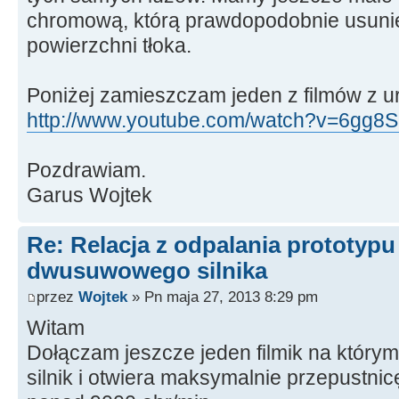
chromową, którą prawdopodobnie usuni
powierzchni tłoka.
Poniżej zamieszczam jeden z filmów z u
http://www.youtube.com/watch?v=6gg8S1
Pozdrawiam.
Garus Wojtek
Re: Relacja z odpalania prototyp
dwusuwowego silnika
przez
Wojtek
» Pn maja 27, 2013 8:29 pm
Witam
Dołączam jeszcze jeden filmik na który
silnik i otwiera maksymalnie przepustnic