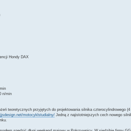
u
icencji Hondy DAX
/min
0 n/min
żeń teoretycznych przyjętych do projektowania silnika czterocylindrowego (
//jjsdesign.net/motocyklstudialny/
Jedną z najistotniejszych cech nowego siln
nku.
 mogłem spędzić długi weekend majowy w Pokrzywnicy. W siedzibie firmy GG