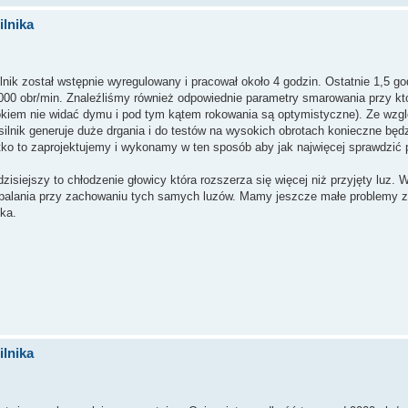
lnika
lnik został wstępnie wyregulowany i pracował około 4 godzin. Ostatnie 1,5 go
8000 obr/min. Znaleźliśmy również odpowiednie parametry smarowania przy któ
 okiem nie widać dymu i pod tym kątem rokowania są optymistyczne). Ze wzgl
ilnik generuje duże drgania i do testów na wysokich obrotach konieczne będ
o to zaprojektujemy i wykonamy w ten sposób aby jak najwięcej sprawdzić 
isiejszy to chłodzenie głowicy która rozszerza się więcej niż przyjęty luz.
spalania przy zachowaniu tych samych luzów. Mamy jeszcze małe problemy 
ka.
lnika