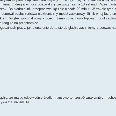
ienia. O drugiej w nocy odezwał się pierwszy raz na 10 sekund. Przez nastę
ak. Do piątku silnik przepracował łącznie niecałe 20 minut. W trakcie tych s
 odmówił posłuszeństwa elektroniczny moduł zapłonowy. Silnik w tej fazie u
atkiem. Wojtek wykonał nowy króciec i zamontował nowy typowy moduł zapłono
e reaguje na przepustnice.
togodzinach pracy, jak pierścienie dotrą się do gładzi, zaczniemy pracować n
dzę, że mając odpowiednie środki finansowe ten zespół znakomitych facho
ykla z silnikiem X4.