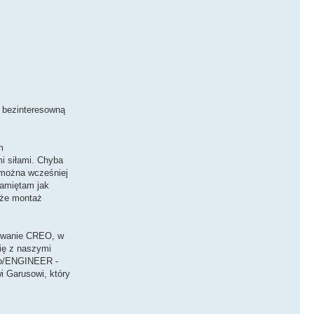
, bezinteresowną
m
i siłami. Chyba
ą można wcześniej
pamiętam jak
 że montaż
mowanie CREO, w
ię z naszymi
Pro/ENGINEER -
i Garusowi, który