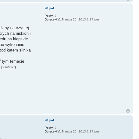
Wojtek
Posty:
2
Dołączył(a):
N maja 26, 2013 1:37 pm
dziny na czystej
rych na niskich i
ędu na kiepskie
zie wykonanie
pod kątem silnika
 W tym temacie
z powłoką
Wojtek
Posty:
2
Dołączył(a):
N maja 26, 2013 1:37 pm