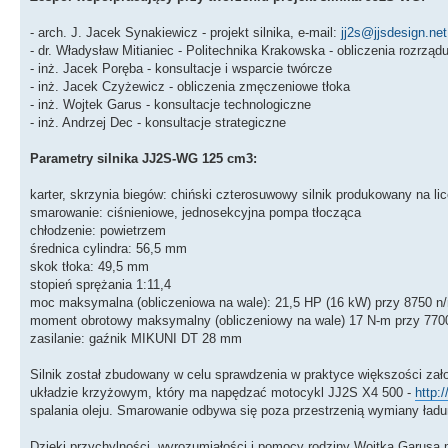
- arch. J. Jacek Synakiewicz - projekt silnika, e-mail:
jj2s@jjsdesign.net
- dr. Władysław Mitianiec - Politechnika Krakowska - obliczenia rozrząd
- inż. Jacek Poręba - konsultacje i wsparcie twórcze
- inż. Jacek Czyżewicz - obliczenia zmęczeniowe tłoka
- inż. Wojtek Garus - konsultacje technologiczne
- inż. Andrzej Dec - konsultacje strategiczne
Parametry silnika JJ2S-WG 125 cm3:
karter, skrzynia biegów: chiński czterosuwowy silnik produkowany na l
smarowanie: ciśnieniowe, jednosekcyjna pompa tłocząca
chłodzenie: powietrzem
średnica cylindra: 56,5 mm
skok tłoka: 49,5 mm
stopień sprężania 1:11,4
moc maksymalna (obliczeniowa na wale): 21,5 HP (16 kW) przy 8750 n
moment obrotowy maksymalny (obliczeniowy na wale) 17 N-m przy 770
zasilanie: gaźnik MIKUNI DT 28 mm
Silnik został zbudowany w celu sprawdzenia w praktyce większości zało
układzie krzyżowym, który ma napędzać motocykl JJ2S X4 500 -
http:
spalania oleju. Smarowanie odbywa się poza przestrzenią wymiany ładu
Dzięki przychylności, wyrozumiałości i pomocy rodziny Wojtka Garusa