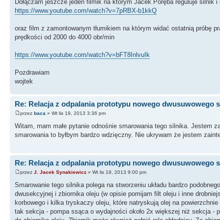
Dołączam jeszcze jeden filmik na którym Jacek Poręba reguluje silnik 
https://www.youtube.com/watch?v=7pRBX-b1kkQ
oraz film z zamontowanym tłumikiem na którym widać ostatnią próbę pra
prędkości od 2000 do 4000 obr/min
https://www.youtube.com/watch?v=bFT8InlvuIk
Pozdrawiam
wojtek
Re: Relacja z odpalania prototypu nowego dwusuwowego si
przez
baca
» Wt lis 19, 2013 3:36 pm
Witam, mam małe pytanie odnośnie smarowania tego silnika. Jestem zai
smarowania to byłbym bardzo wdzięczny. Nie ukrywam że jestem zaint
Re: Relacja z odpalania prototypu nowego dwusuwowego si
przez
J. Jacek Synakiewicz
» Wt lis 19, 2013 9:00 pm
Smarowanie tego silnika polega na stworzeniu układu bardzo podobneg
dwusekcyjnej i zbiornika oleju (w opisie pomijam filt oleju i inne drobn
korbowego i kilka tryskaczy oleju, które natryskują olej na powierzchni
tak sekcja - pompa ssąca o wydajności około 2x większej niż sekcja - 