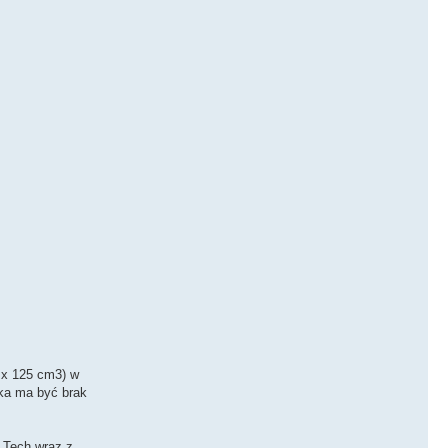
4 x 125 cm3) w
ika ma być brak
 Tech wraz z