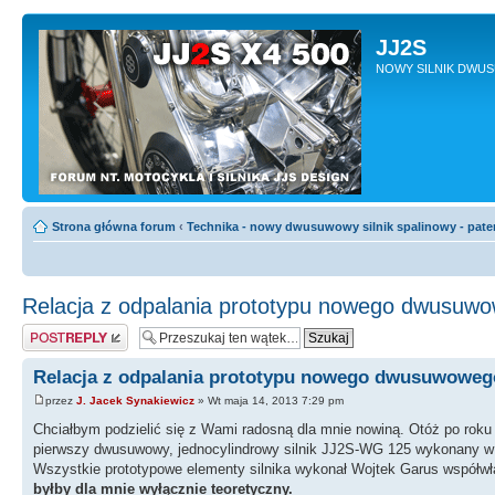
JJ2S
NOWY SILNIK DWU
Strona główna forum
‹
Technika - nowy dwusuwowy silnik spalinowy - pate
Relacja z odpalania prototypu nowego dwusuwow
Odpowiedz
Relacja z odpalania prototypu nowego dwusuwowego
przez
J. Jacek Synakiewicz
» Wt maja 14, 2013 7:29 pm
Chciałbym podzielić się z Wami radosną dla mnie nowiną. Otóż po rok
pierwszy dwusuwowy, jednocylindrowy silnik JJ2S-WG 125 wykonany w 
Wszystkie prototypowe elementy silnika wykonał Wojtek Garus współwł
byłby dla mnie wyłącznie teoretyczny.