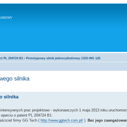
SUWOWY
nt PL 204724 B1
‹
Prototypowy silnik jednocylindrowy JJ2S-WG 125
ego silnika
 silnika
u intensywnych prac projektowo - wykonawczych 1 maja 2013 roku uruchomion
oparciu o patent PL 204724 B1.
aściciel firmy GG Tech (
http://www.ggtech.com.pl/
).
Bez jego zaangażowani