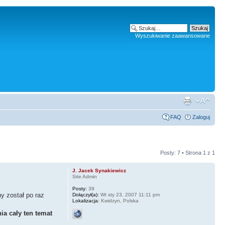
Wyszukiwanie zaawansowane
FAQ
Zaloguj
Posty: 7 • Strona
1
z
1
J. Jacek Synakiewicz
Site Admin
Posty:
39
y został po raz
Dołączył(a):
Wt sty 23, 2007 11:11 pm
Lokalizacja:
Kwidzyn, Polska
a cały ten temat