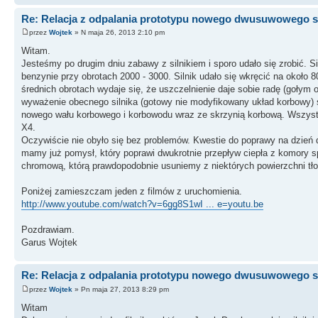
Re: Relacja z odpalania prototypu nowego dwusuwowego si
przez
Wojtek
» N maja 26, 2013 2:10 pm
Witam.
Jesteśmy po drugim dniu zabawy z silnikiem i sporo udało się zrobić. Si
benzynie przy obrotach 2000 - 3000. Silnik udało się wkręcić na około 
średnich obrotach wydaje się, że uszczelnienie daje sobie radę (gołym
wyważenie obecnego silnika (gotowy nie modyfikowany układ korbowy) s
nowego wału korbowego i korbowodu wraz ze skrzynią korbową. Wszystk
X4.
Oczywiście nie obyło się bez problemów. Kwestie do poprawy na dzień dz
mamy już pomysł, który poprawi dwukrotnie przepływ ciepła z komory 
chromową, którą prawdopodobnie usuniemy z niektórych powierzchni tło
Poniżej zamieszczam jeden z filmów z uruchomienia.
http://www.youtube.com/watch?v=6gg8S1wI ... e=youtu.be
Pozdrawiam.
Garus Wojtek
Re: Relacja z odpalania prototypu nowego dwusuwowego si
przez
Wojtek
» Pn maja 27, 2013 8:29 pm
Witam