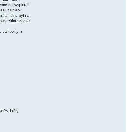
pne dni wspierali
esji najpierw
ruchamiany był na
wy. Silnik zaczął
ad całkowitym
wców, który