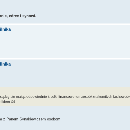
nie, córce i synowi.
lnika
lnika
ądzę, że mając odpowiednie środki finansowe ten zespół znakomitych fachowców,
nikiem X4.
cym z Panem Synakiewiczem osobom.