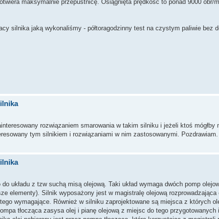
i otwiera maksymalnie przepustnicę. Osiągnięta prędkość to ponad 9000 obr/m
cy silnika jaką wykonaliśmy - półtoragodzinny test na czystym paliwie bez d
lnika
nteresowany rozwiązaniem smarowania w takim silniku i jeżeli ktoś mógłby m
eresowany tym silnikiem i rozwiązaniami w nim zastosowanymi. Pozdrawiam.
lnika
o do układu z tzw suchą misą olejową. Taki układ wymaga dwóch pomp olejow
iejsze elementy). Silnik wyposażony jest w magistralę olejową rozprowadzająca 
e tego wymagające. Również w silniku zaprojektowane są miejsca z których ole
pompa tłocząca zasysa olej i pianę olejową z miejsc do tego przygotowanych