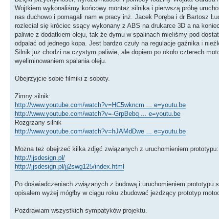
Wojtkiem wykonaliśmy końcowy montaż silnika i pierwszą próbę uruchom
nas duchowo i pomagali nam w pracy inż. Jacek Poręba i dr Bartosz Łucz
rozleciał się króciec ssący wykonany z ABS na drukarce 3D a na koniec
paliwie z dodatkiem oleju, tak że dymu w spalinach mieliśmy pod dost
odpalać od jednego kopa. Jest bardzo czuły na regulacje gaźnika i nieźl
Silnik już chodzi na czystym paliwie, ale dopiero po około czterech mo
wyeliminowaniem spalania oleju.
Obejrzyjcie sobie filmiki z soboty.
Zimny silnik:
http://www.youtube.com/watch?v=HC5wkncm ... e=youtu.be
http://www.youtube.com/watch?v=-GrpBebq ... e=youtu.be
Rozgrzany silnik
http://www.youtube.com/watch?v=hJAMdDwe ... e=youtu.be
Można też obejrzeć kilka zdjęć związanych z uruchomieniem prototypu:
http://jjsdesign.pl/
http://jjsdesign.pl/jj2swg125/index.html
Po doświadczeniach związanych z budową i uruchomieniem prototypu są
opisałem wyżej mógłby w ciągu roku zbudować jeżdżący prototyp motoc
Pozdrawiam wszystkich sympatyków projektu.