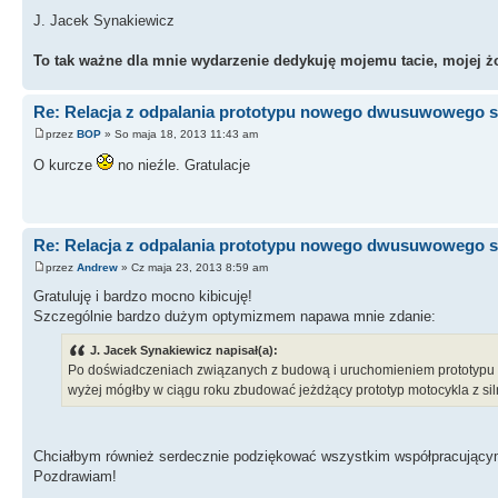
J. Jacek Synakiewicz
To tak ważne dla mnie wydarzenie dedykuję mojemu tacie, mojej żo
Re: Relacja z odpalania prototypu nowego dwusuwowego si
przez
BOP
» So maja 18, 2013 11:43 am
O kurcze
no nieźle. Gratulacje
Re: Relacja z odpalania prototypu nowego dwusuwowego si
przez
Andrew
» Cz maja 23, 2013 8:59 am
Gratuluję i bardzo mocno kibicuję!
Szczególnie bardzo dużym optymizmem napawa mnie zdanie:
J. Jacek Synakiewicz napisał(a):
Po doświadczeniach związanych z budową i uruchomieniem prototypu s
wyżej mógłby w ciągu roku zbudować jeżdżący prototyp motocykla z sil
Chciałbym również serdecznie podziękować wszystkim współpracują
Pozdrawiam!