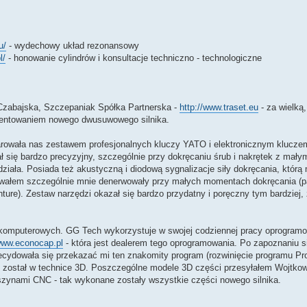
u/
- wydechowy układ rezonansowy
l/
- honowanie cylindrów i konsultacje techniczno - technologiczne
Czabajska, Szczepaniak Spółka Partnerska -
http://www.traset.eu
- za wielką
tentowaniem nowego dwusuwowego silnika.
darowała nas zestawem profesjonalnych kluczy YATO i elektronicznym klucze
ę bardzo precyzyjny, szczególnie przy dokręcaniu śrub i nakrętek z małym
działa. Posiada też akustyczną i diodową sygnalizacje siły dokręcania, któr
ługiwałem szczególnie mnie denerwowały przy małych momentach dokręcania (
ure). Zestaw narzędzi okazał się bardzo przydatny i poręczny tym bardziej,
k komputerowych. GG Tech wykorzystuje w swojej codziennej pracy oprogra
/www.econocap.pl
- która jest dealerem tego oprogramowania. Po zapoznaniu s
decydowała się przekazać mi ten znakomity program (rozwinięcie programu 
został w technice 3D. Poszczególne modele 3D części przesyłałem Wojtkow
ynami CNC - tak wykonane zostały wszystkie części nowego silnika.