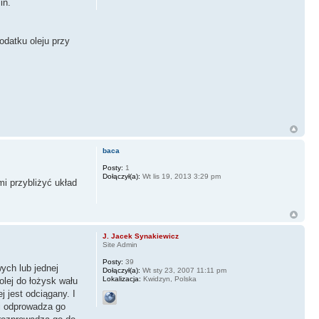
in.
odatku oleju przy
baca
Posty:
1
Dołączył(a):
Wt lis 19, 2013 3:29 pm
i przybliżyć układ
J. Jacek Synakiewicz
Site Admin
Posty:
39
ych lub jednej
Dołączył(a):
Wt sty 23, 2007 11:11 pm
Lokalizacja:
Kwidzyn, Polska
olej do łożysk wału
j jest odciągany. I
 i odprowadza go