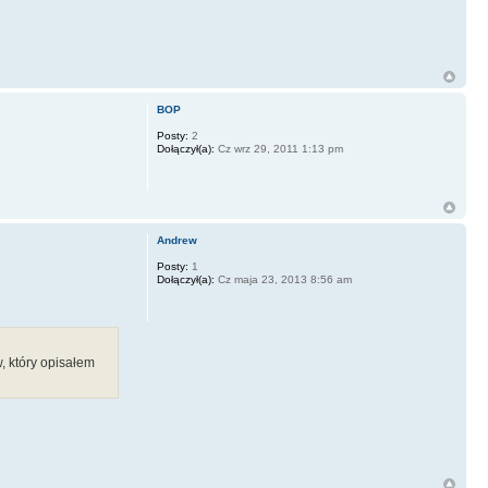
BOP
Posty:
2
Dołączył(a):
Cz wrz 29, 2011 1:13 pm
Andrew
Posty:
1
Dołączył(a):
Cz maja 23, 2013 8:56 am
 który opisałem