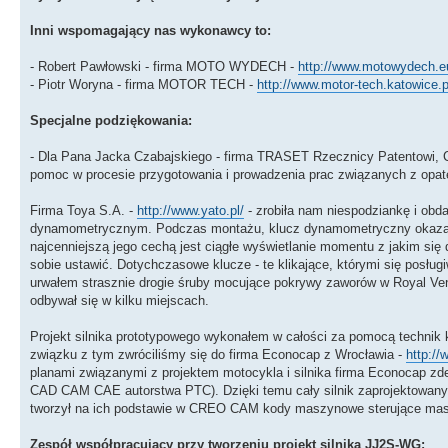
Inni wspomagający nas wykonawcy to:
- Robert Pawłowski - firma MOTO WYDECH -
http://www.motowydech.e
- Piotr Woryna - firma MOTOR TECH -
http://www.motor-tech.katowice.p
Specjalne podziękowania:
- Dla Pana Jacka Czabajskiego - firma TRASET Rzecznicy Patentowi, 
pomoc w procesie przygotowania i prowadzenia prac związanych z opa
Firma Toya S.A. -
http://www.yato.pl/
- zrobiła nam niespodziankę i ob
dynamometrycznym. Podczas montażu, klucz dynamometryczny okazał si
najcenniejszą jego cechą jest ciągłe wyświetlanie momentu z jakim się 
sobie ustawić. Dotychczasowe klucze - te klikające, którymi się pos
urwałem strasznie drogie śruby mocujące pokrywy zaworów w Royal Vent
odbywał się w kilku miejscach.
Projekt silnika prototypowego wykonałem w całości za pomocą techni
związku z tym zwróciliśmy się do firma Econocap z Wrocławia -
http:/
planami związanymi z projektem motocykla i silnika firma Econocap z
CAD CAM CAE autorstwa PTC). Dzięki temu cały silnik zaprojektowany 
tworzył na ich podstawie w CREO CAM kody maszynowe sterujące masz
Zespół współpracujący przy tworzeniu projekt silnika JJ2S-WG: