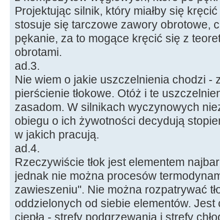
Projektując silnik, który miałby się kręc
stosuje się tarczowe zawory obrotowe, 
pękanie, za to mogące kręcić się z teor
obrotami.
ad.3.
Nie wiem o jakie uszczelnienia chodzi -
pierścienie tłokowe. Otóż i te uszczeln
zasadom. W silnikach wyczynowych nie
obiegu o ich żywotności decydują stopień
w jakich pracują.
ad.4.
Rzeczywiście tłok jest elementem najbar
jednak nie można procesów termodynam
zawieszeniu". Nie można rozpatrywać tł
oddzielonych od siebie elementów. Jest 
ciepła - strefy podgrzewania i strefy chło