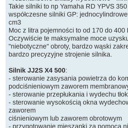
Takie silniki to np Yamaha RD YPVS 350 
współczesne silniki GP: jednocylindrow
cm3
Moc z litra pojemności to od 170 do 400 
Oczywiście te maksymalne moce uzysku
"niebotyczne" obroty, bardzo wąski zakr
bardzo precyzyjne strojenie silnika.
Silnik JJ2S X4 500
:
- sterowanie zasysania powietrza do k
podciśnieniowym zaworem membrano
- sterowanie przepłukania i wydechu tło
- sterowanie wysokością okna wydech
zaworem
ciśnieniowym lub zaworem obrotowym
- przygotowanie mieszanki za pomocą n