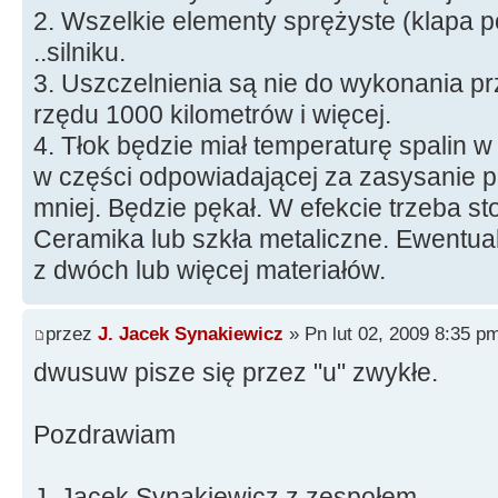
2. Wszelkie elementy sprężyste (klapa p
..silniku.
3. Uszczelnienia są nie do wykonania pr
rzędu 1000 kilometrów i więcej.
4. Tłok będzie miał temperaturę spalin w
w części odpowiadającej za zasysanie p
mniej. Będzie pękał. W efekcie trzeba st
Ceramika lub szkła metaliczne. Ewentual
z dwóch lub więcej materiałów.
przez
J. Jacek Synakiewicz
» Pn lut 02, 2009 8:35 p
dwusuw pisze się przez "u" zwykłe.
Pozdrawiam
J. Jacek Synakiewicz z zespołem