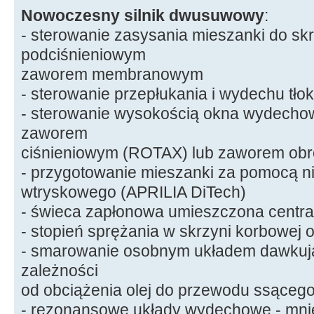
Nowoczesny silnik dwusuwowy
:
- sterowanie zasysania mieszanki do sk
podciśnieniowym
zaworem membranowym
- sterowanie przepłukania i wydechu tło
- sterowanie wysokością okna wydech
zaworem
ciśnieniowym (ROTAX) lub zaworem o
- przygotowanie mieszanki za pomocą n
wtryskowego (APRILIA DiTech)
- świeca zapłonowa umieszczona central
- stopień sprężania w skrzyni korbowej 
- smarowanie osobnym układem dawkuj
zależności
od obciążenia olej do przewodu ssącego 
- rezonansowe układy wydechowe - mnie