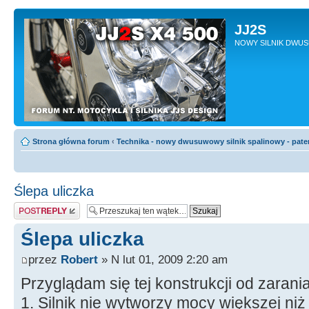
JJ2S
NOWY SILNIK DWU
Strona główna forum
‹
Technika - nowy dwusuwowy silnik spalinowy - pate
Ślepa uliczka
Odpowiedz
Ślepa uliczka
przez
Robert
» N lut 01, 2009 2:20 am
Przyglądam się tej konstrukcji od zarania 
1. Silnik nie wytworzy mocy większej ni