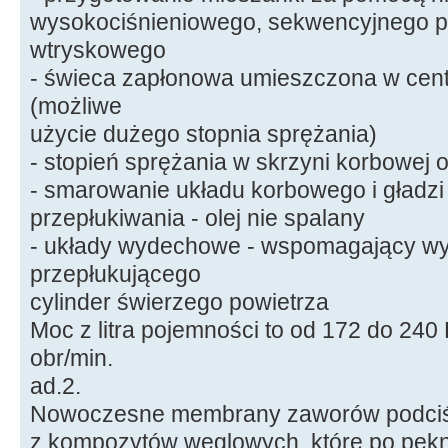
wysokociśnieniowego, sekwencyjnego p
wtryskowego
- świeca zapłonowa umieszczona w cen
(możliwe
użycie dużego stopnia sprężania)
- stopień sprężania w skrzyni korbowej 
- smarowanie układu korbowego i gładzi
przepłukiwania - olej nie spalany
- układy wydechowe - wspomagający wyp
przepłukującego
cylinder świerzego powietrza
Moc z litra pojemności to od 172 do 240
obr/min.
ad.2.
Nowoczesne membrany zaworów podciś
z kompozytów węglowych, które po pęknię