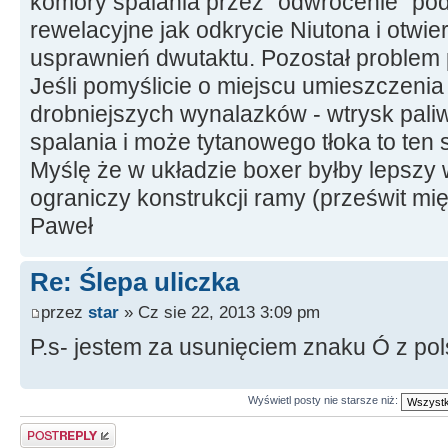
komory spalania przez "odwrócenie" pod
rewelacyjne jak odkrycie Niutona i otwi
usprawnień dwutaktu. Pozostał problem p
Jeśli pomyślicie o miejscu umieszczeni
drobniejszych wynalazków - wtrysk pali
spalania i może tytanowego tłoka to ten s
Myślę że w układzie boxer byłby lepszy 
ograniczy konstrukcji ramy (prześwit m
Paweł
Re: Ślepa uliczka
przez
star
» Cz sie 22, 2013 3:09 pm
P.s- jestem za usunięciem znaku Ó z po
Wyświetl posty nie starsze niż:
Odpowiedz