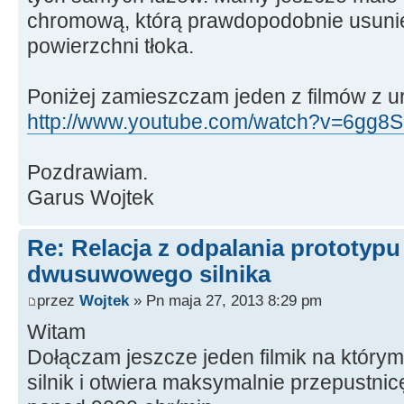
chromową, którą prawdopodobnie usuni
powierzchni tłoka.
Poniżej zamieszczam jeden z filmów z u
http://www.youtube.com/watch?v=6gg8S1
Pozdrawiam.
Garus Wojtek
Re: Relacja z odpalania prototyp
dwusuwowego silnika
przez
Wojtek
» Pn maja 27, 2013 8:29 pm
Witam
Dołączam jeszcze jeden filmik na który
silnik i otwiera maksymalnie przepustnic