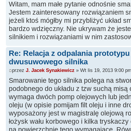
Witam, mam małe pytanie odnośnie smaro
Jestem zainteresowany rozwiązaniem sma
jeżeli ktoś mógłby mi przybliżyć układ 
bardzo wdzięczny. Nie ukrywam że jest
silnikiem i rozwiązaniami w nim zastos
Re: Relacja z odpalania prototyp
dwusuwowego silnika
przez
J. Jacek Synakiewicz
» Wt lis 19, 2013 9:00 p
Smarowanie tego silnika polega na stwo
podobnego do układu z tzw suchą misą o
wymaga dwóch pomp olejowych lub jedne
oleju (w opisie pomijam filt oleju i inne d
wyposażony jest w magistralę olejową r
łożysk wału korbowego i kilka tryskaczy o
na powierzchnie tego wymagające. Równ