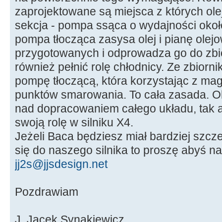
zaprojektowane są miejsca z których olej 
sekcja - pompa ssąca o wydajności około
pompa tłocząca zasysa olej i pianę olej
przygotowanych i odprowadza go do zbio
również pełnić rolę chłodnicy. Ze zbiorni
pompę tłoczącą, która korzystając z mag
punktów smarowania. To cała zasada. O
nad dopracowaniem całego układu, tak a
swoją rolę w silniku X4.
Jeżeli Baca będziesz miał bardziej szc
się do naszego silnika to proszę abyś na
jj2s@jjsdesign.net
Pozdrawiam
J. Jacek Synakiewicz