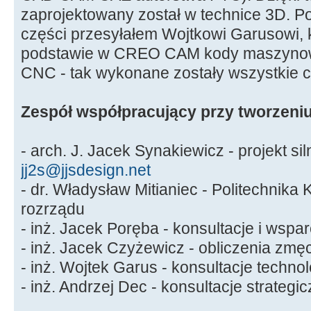
zaprojektowany został w technice 3D. 
części przesyłałem Wojtkowi Garusowi, k
podstawie w CREO CAM kody maszynow
CNC - tak wykonane zostały wszystkie c
Zespół współpracujący przy tworzeniu
- arch. J. Jacek Synakiewicz - projekt sil
jj2s@jjsdesign.net
- dr. Władysław Mitianiec - Politechnika
rozrządu
- inż. Jacek Poręba - konsultacje i wspa
- inż. Jacek Czyżewicz - obliczenia zmę
- inż. Wojtek Garus - konsultacje techno
- inż. Andrzej Dec - konsultacje strategi