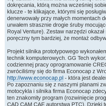
dokręcania, którą można wcześniej sob
klucze - te klikające, którymi się posłu
denerwowały przy małych momentach do
urwałem strasznie drogie śruby mocuj
Royal Venture). Zestaw narzędzi okazał 
poręczny tym bardziej, że montaż odbywa
Projekt silnika prototypowego wykonałe
technik komputerowych. GG Tech wykorz
codziennej pracy oprogramowanie CREO
zwróciliśmy się do firma Econocap z Wro
http://www.econocap.pl
- która jest dea
Po zapoznaniu się z naszymi planami z
motocykla i silnika firma Econocap zde
ten znakomity program (rozwinięcie pr
CAD CAM CAE autorstwa PTC). Dzięki te