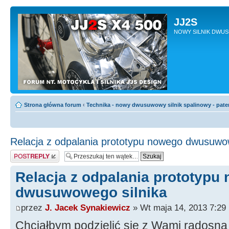
JJ2S
NOWY SILNIK DWU
Strona główna forum
‹
Technika - nowy dwusuwowy silnik spalinowy - pate
Relacja z odpalania prototypu nowego dwusuwow
Odpowiedz
Relacja z odpalania prototypu
dwusuwowego silnika
przez
J. Jacek Synakiewicz
» Wt maja 14, 2013 7:29
Chciałbym podzielić się z Wami radosną