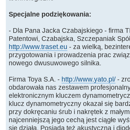
Specjalne podziękowania:
- Dla Pana Jacka Czabajskiego - firma
Patentowi, Czabajska, Szczepaniak Spół
http://www.traset.eu
- za wielką, bezint
przygotowania i prowadzenia prac zwią
nowego dwusuwowego silnika.
Firma Toya S.A. -
http://www.yato.pl/
- zr
obdarowała nas zestawem profesjonalny
elektronicznym kluczem dynamometryc
klucz dynamometryczny okazał się bardz
przy dokręcaniu śrub i nakrętek z małym
najcenniejszą jego cechą jest ciągłe wy
się działa. Posiada też akustyczną i diod