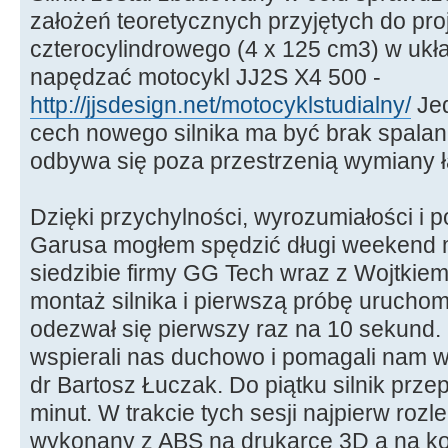
założeń teoretycznych przyjętych do pro
czterocylindrowego (4 x 125 cm3) w ukł
napędzać motocykl JJ2S X4 500 -
http://jjsdesign.net/motocyklstudialny/
Jed
cech nowego silnika ma być brak spalan
odbywa się poza przestrzenią wymiany 
Dzięki przychylności, wyrozumiałości i 
Garusa mogłem spędzić długi weekend 
siedzibie firmy GG Tech wraz z Wojtki
montaż silnika i pierwszą próbę uruchom
odezwał się pierwszy raz na 10 sekund.
wspierali nas duchowo i pomagali nam w
dr Bartosz Łuczak. Do piątku silnik prze
minut. W trakcie tych sesji najpierw rozle
wykonany z ABS na drukarce 3D a na k