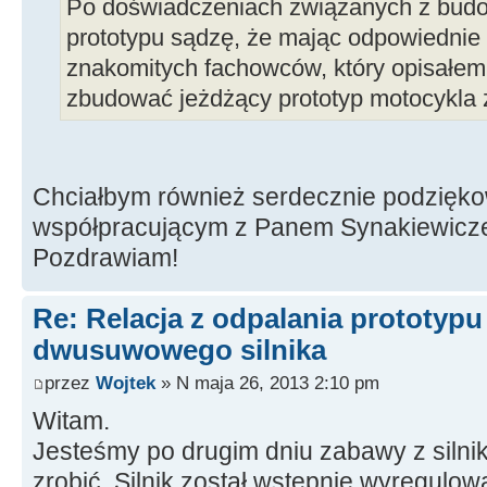
Po doświadczeniach związanych z bud
prototypu sądzę, że mając odpowiednie 
znakomitych fachowców, który opisałem
zbudować jeżdżący prototyp motocykla z
Chciałbym również serdecznie podzięk
współpracującym z Panem Synakiewic
Pozdrawiam!
Re: Relacja z odpalania prototyp
dwusuwowego silnika
przez
Wojtek
» N maja 26, 2013 2:10 pm
Witam.
Jesteśmy po drugim dniu zabawy z silnik
zrobić. Silnik został wstępnie wyregulow