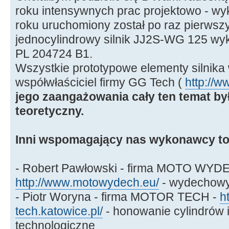
roku intensywnych prac projektowo - w
roku uruchomiony został po raz pierws
jednocylindrowy silnik JJ2S-WG 125 wyk
PL 204724 B1.
Wszystkie prototypowe elementy silnika
współwłaściciel firmy GG Tech (
http://w
jego zaangażowania cały ten temat by
teoretyczny.
Inni wspomagający nas wykonawcy to
- Robert Pawłowski - firma MOTO WYD
http://www.motowydech.eu/
- wydechowy
- Piotr Woryna - firma MOTOR TECH -
h
tech.katowice.pl/
- honowanie cylindrów i
technologiczne