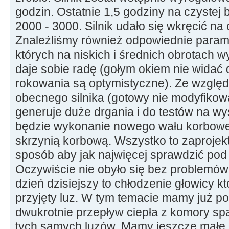
godzin. Ostatnie 1,5 godziny na czystej
2000 - 3000. Silnik udało się wkręcić na
Znaleźliśmy również odpowiednie param
których na niskich i średnich obrotach w
daje sobie radę (gołym okiem nie widać
rokowania są optymistyczne). Ze wzglę
obecnego silnika (gotowy nie modyfikowa
generuje duże drgania i do testów na w
będzie wykonanie nowego wału korbowe
skrzynią korbową. Wszystko to zaproje
sposób aby jak najwięcej sprawdzić pod 
Oczywiście nie obyło się bez problemów
dzień dzisiejszy to chłodzenie głowicy kt
przyjęty luz. W tym temacie mamy już po
dwukrotnie przepływ ciepła z komory sp
tych samych luzów. Mamy jeszcze małe