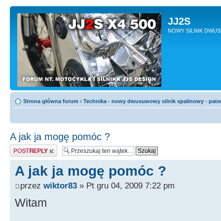
JJ2S
NOWY SILNIK DWU
Strona główna forum
‹
Technika - nowy dwusuwowy silnik spalinowy - pate
A jak ja mogę pomóc ?
Odpowiedz
A jak ja mogę pomóc ?
przez
wiktor83
» Pt gru 04, 2009 7:22 pm
Witam