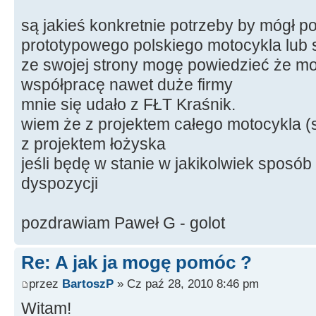
są jakieś konkretnie potrzeby by mógł 
prototypowego polskiego motocykla lub s
ze swojej strony mogę powiedzieć że 
współpracę nawet duże firmy
mnie się udało z FŁT Kraśnik.
wiem że z projektem całego motocykla (sil
z projektem łożyska
jeśli będę w stanie w jakikolwiek sposó
dyspozycji
pozdrawiam Paweł G - golot
Re: A jak ja mogę pomóc ?
przez
BartoszP
» Cz paź 28, 2010 8:46 pm
Witam!