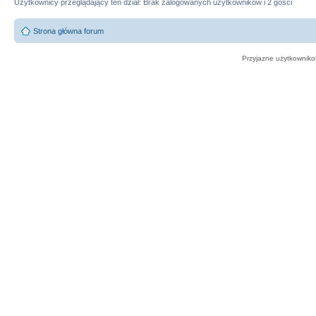
Użytkownicy przeglądający ten dział: Brak zalogowanych użytkowników i 2 gości
Strona główna forum
Przyjazne użytkowniko