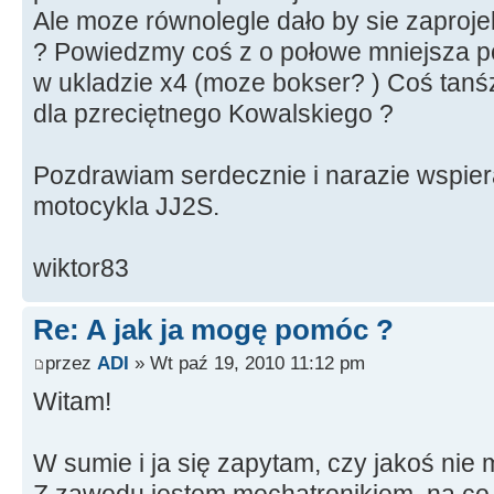
Ale moze równolegle dało by sie zaproje
? Powiedzmy coś z o połowe mniejsza p
w ukladzie x4 (moze bokser? ) Coś tanś
dla pzreciętnego Kowalskiego ?
Pozdrawiam serdecznie i narazie wspie
motocykla JJ2S.
wiktor83
Re: A jak ja mogę pomóc ?
przez
ADI
» Wt paź 19, 2010 11:12 pm
Witam!
W sumie i ja się zapytam, czy jakoś ni
Z zawodu jestem mechatronikiem, na co 