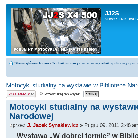
JJ2S
NOWY SILNIK DWU
Strona główna forum
‹
Technika - nowy dwusuwowy silnik spalinowy - pate
Motocykl studialny na wystawie w Bibliotece Na
Odpowiedz
Motocykl studialny na wystawi
Narodowej
przez
J. Jacek Synakiewicz
» Pt gru 09, 2011 2:48 a
...
Wystawa „W dobrej formie” w Bibli