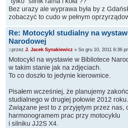
"tylko" silnik rama i koła ??
Bez urazy ale wyprawa była by z Gdań
zobaczyć to cudo w pełnym oprzyrządo
Re: Motocykl studialny na wystawi
Narodowej
przez
J. Jacek Synakiewicz
» So gru 10, 2011 6:36 p
Motocykl na wystawie w Bibliotece Nar
w takim stanie jak na zdjęciach.
To co doszło to jedynie kierownice.
Pisałem wcześniej, że planujemy zakoń
studialnego w drugiej połowie 2012 roku
Związane jest to z przyjętym przez nas, 
harmonogramem prac przy motocyklu
i silniku JJ2S X4.