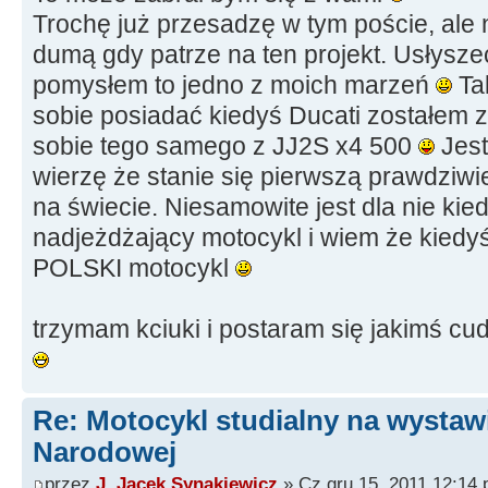
Trochę już przesadzę w tym poście, ale 
dumą gdy patrze na ten projekt. Usłyszeć
pomysłem to jedno z moich marzeń
Ta
sobie posiadać kiedyś Ducati zostałem
sobie tego samego z JJ2S x4 500
Jest
wierzę że stanie się pierwszą prawdzi
na świecie. Niesamowite jest dla nie kiedy
nadjeżdżający motocykl i wiem że kiedyś
POLSKI motocykl
trzymam kciuki i postaram się jakimś c
Re: Motocykl studialny na wystawi
Narodowej
przez
J. Jacek Synakiewicz
» Cz gru 15, 2011 12:14