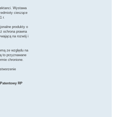
jektanci. Wystawa
zedmioty cieszące
1 r.
cjonalne produkty o
 iż ochrona prawna
ywającą na rozwój i
nomą ze względu na
ją to przyznawane
rmie chronione.
stworzenie
 Patentowy RP