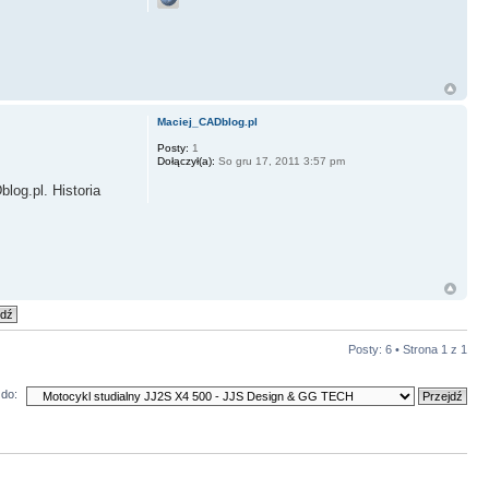
Maciej_CADblog.pl
Posty:
1
Dołączył(a):
So gru 17, 2011 3:57 pm
log.pl. Historia
Posty: 6 • Strona
1
z
1
do: