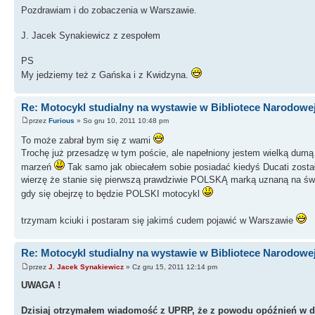
Pozdrawiam i do zobaczenia w Warszawie.
J. Jacek Synakiewicz z zespołem
PS
My jedziemy też z Gańska i z Kwidzyna.
Re: Motocykl studialny na wystawie w Bibliotece Narodowe
przez
Furious
» So gru 10, 2011 10:48 pm
To może zabrał bym się z wami
Trochę już przesadzę w tym poście, ale napełniony jestem wielką dumą 
marzeń
Tak samo jak obiecałem sobie posiadać kiedyś Ducati zost
wierzę że stanie się pierwszą prawdziwie POLSKĄ marką uznaną na świec
gdy się obejrzę to będzie POLSKI motocykl
trzymam kciuki i postaram się jakimś cudem pojawić w Warszawie
Re: Motocykl studialny na wystawie w Bibliotece Narodowe
przez
J. Jacek Synakiewicz
» Cz gru 15, 2011 12:14 pm
UWAGA !
Dzisiaj otrzymałem wiadomość z UPRP, że z powodu opóźnień w dr