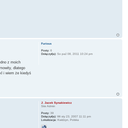
Furious
Posty:
6
Dołączył(a):
So paź 08, 2011 10:24 pm
edno z moich
mowity, dlatego
kl i wiem że kiedyś
J. Jacek Synakiewicz
Site Admin
Posty:
39
Dołączył(a):
Wt sty 23, 2007 11:11 pm
Lokalizacja:
Kwidzyn, Polska