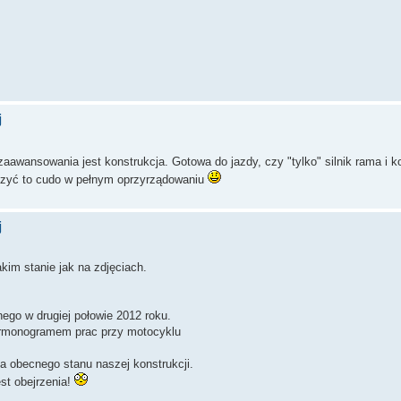
j
aawansowania jest konstrukcja. Gotowa do jazdy, czy "tylko" silnik rama i k
czyć to cudo w pełnym oprzyrządowaniu
j
kim stanie jak na zdjęciach.
ego w drugiej połowie 2012 roku.
harmonogramem prac przy motocyklu
a obecnego stanu naszej konstrukcji.
est obejrzenia!