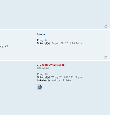
Furious
Posty:
6
Dołączył(a):
So paź 08, 2011 10:24 pm
oła ??
J. Jacek Synakiewicz
Site Admin
Posty:
39
Dołączył(a):
Wt sty 23, 2007 11:11 pm
Lokalizacja:
Kwidzyn, Polska