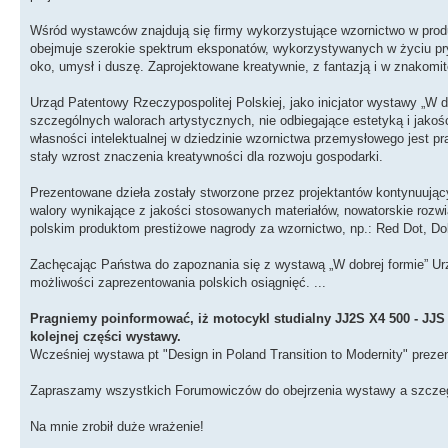
Wśród wystawców znajdują się firmy wykorzystujące wzornictwo w produk
obejmuje szerokie spektrum eksponatów, wykorzystywanych w życiu pr
oko, umysł i duszę. Zaprojektowane kreatywnie, z fantazją i w znakomit
Urząd Patentowy Rzeczypospolitej Polskiej, jako inicjator wystawy „W d
szczególnych walorach artystycznych, nie odbiegające estetyką i jakoś
własności intelektualnej w dziedzinie wzornictwa przemysłowego jest p
stały wzrost znaczenia kreatywności dla rozwoju gospodarki.
Prezentowane dzieła zostały stworzone przez projektantów kontynuujący
walory wynikające z jakości stosowanych materiałów, nowatorskie rozwi
polskim produktom prestiżowe nagrody za wzornictwo, np.: Red Dot, Dob
Zachęcając Państwa do zapoznania się z wystawą „W dobrej formie” Ur
możliwości zaprezentowania polskich osiągnięć. ...
Pragniemy poinformować, iż motocykl studialny JJ2S X4 500 - JJ
kolejnej części wystawy.
Wcześniej wystawa pt "Design in Poland Transition to Modernity" prez
Zapraszamy wszystkich Forumowiczów do obejrzenia wystawy a szczeg
Na mnie zrobił duże wrażenie!