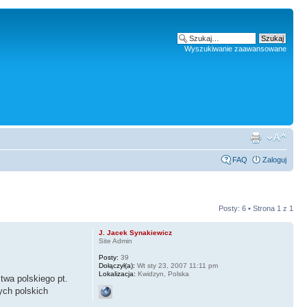
Wyszukiwanie zaawansowane
FAQ
Zaloguj
Posty: 6 • Strona
1
z
1
J. Jacek Synakiewicz
Site Admin
Posty:
39
Dołączył(a):
Wt sty 23, 2007 11:11 pm
Lokalizacja:
Kwidzyn, Polska
twa polskiego pt.
ych polskich