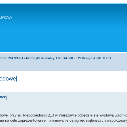
SUWOWY
nt PL 204724 B1
‹
Motocykl studialny JJ2S X4 500 - JJS Design & GG TECH
rodowej
owej
dowej przy al. Niepodległości 213 w Warszawie odbędzie się wystawa wzornic
ma na celu zaprezentowanie i promowanie osiągnięć najlepszych współczesn