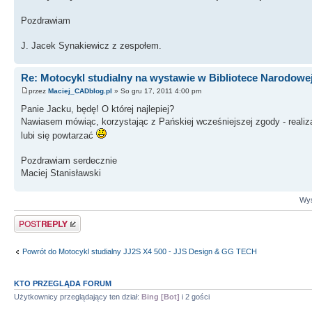
Pozdrawiam
J. Jacek Synakiewicz z zespołem.
Re: Motocykl studialny na wystawie w Bibliotece Narodowe
przez
Maciej_CADblog.pl
» So gru 17, 2011 4:00 pm
Panie Jacku, będę! O której najlepiej?
Nawiasem mówiąc, korzystając z Pańskiej wcześniejszej zgody - realiz
lubi się powtarzać
Pozdrawiam serdecznie
Maciej Stanisławski
Wyś
Odpowiedz
Powrót do Motocykl studialny JJ2S X4 500 - JJS Design & GG TECH
KTO PRZEGLĄDA FORUM
Użytkownicy przeglądający ten dział:
Bing [Bot]
i 2 gości