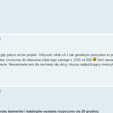
j
gdy patrze na ten projekt. Usłyszeć silnik x4 z tak genialnym pomysłem to j
ałem zmuszony do obiecania sobie tego samego z JJ2S x4 500
Jest niesa
ie. Niesamowite jest dla nie kiedy idę ulicą i słyszę nadjeżdżający motocy
j
uku bannerów i katalogów wystawa rozpocznie się 20 grudnia.