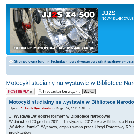
JJ2S
NOWY SILNIK DWU
Strona główna forum
‹
Technika - nowy dwusuwowy silnik spalinowy - pate
Motocykl studialny na wystawie w Bibliotece Na
Odpowiedz
Motocykl studialny na wystawie w Bibliotece Narod
przez
J. Jacek Synakiewicz
» Pt gru 09, 2011 2:48 am
...
Wystawa „W dobrej formie” w Bibliotece Narodowej
W dniach od 20 grudnia 2011 – 15 stycznia 2012 roku w Bibliotece Naro
„W dobrej formie”. Wystawa, organizowana przez Urząd Patentowy RP, 
projektantów.