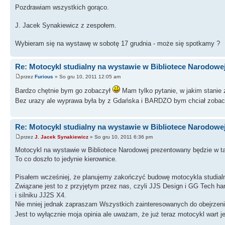
Pozdrawiam wszystkich gorąco.
J. Jacek Synakiewicz z zespołem.
Wybieram się na wystawę w sobotę 17 grudnia - może się spotkamy ?
Re: Motocykl studialny na wystawie w Bibliotece Narodowe
przez
Furious
» So gru 10, 2011 12:05 am
Bardzo chętnie bym go zobaczył
Mam tylko pytanie, w jakim stanie z
Bez urazy ale wyprawa była by z Gdańska i BARDZO bym chciał zoba
Re: Motocykl studialny na wystawie w Bibliotece Narodowe
przez
J. Jacek Synakiewicz
» So gru 10, 2011 6:36 pm
Motocykl na wystawie w Bibliotece Narodowej prezentowany będzie w ta
To co doszło to jedynie kierownice.
Pisałem wcześniej, że planujemy zakończyć budowę motocykla studialn
Związane jest to z przyjętym przez nas, czyli JJS Design i GG Tech 
i silniku JJ2S X4.
Nie mniej jednak zapraszam Wszystkich zainteresowanych do obejrzeni
Jest to wyłącznie moja opinia ale uważam, że już teraz motocykl wart j