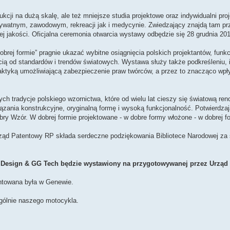
cji na dużą skalę, ale też mniejsze studia projektowe oraz indywidualni pro
ywatnym, zawodowym, rekreacji jak i medycynie. Zwiedzający znajdą tam pr
ej jakości. Oficjalna ceremonia otwarcia wystawy odbędzie się 28 grudnia 201
obrej formie” pragnie ukazać wybitne osiągnięcia polskich projektantów, funk
cią od standardów i trendów światowych. Wystawa służy także podkreśleniu,
raktyką umożliwiającą zabezpieczenie praw twórców, a przez to znacząco wpł
ch tradycje polskiego wzornictwa, które od wielu lat cieszy się światową re
ązania konstrukcyjne, oryginalną formę i wysoką funkcjonalność. Potwierdza
ry Wzór. W dobrej formie projektowane - w dobre formy włożone - w dobrej fo
ząd Patentowy RP składa serdeczne podziękowania Bibliotece Narodowej za 
S Design & GG Tech będzie wystawiony na przygotowywanej przez Urząd
entowana była w Genewie.
ólnie naszego motocykla.