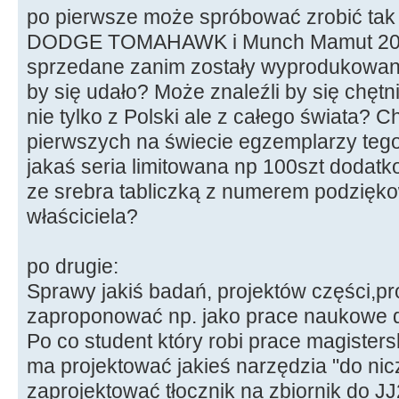
po pierwsze może spróbować zrobić tak 
DODGE TOMAHAWK i Munch Mamut 2000 
sprzedane zanim zostały wyprodukowan
by się udało? Może znaleźli by się chętn
nie tylko z Polski ale z całego świata? C
pierwszych na świecie egzemplarzy tego
jakaś seria limitowana np 100szt dodatk
ze srebra tabliczką z numerem podzięk
właściciela?
po drugie:
Sprawy jakiś badań, projektów części,pr
zaproponować np. jako prace naukowe dl
Po co student który robi prace magisters
ma projektować jakieś narzędzia "do nic
zaprojektować tłocznik na zbiornik do J