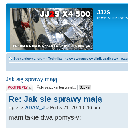
JJ2S
NOWY SILNIK DWU
Strona główna forum
‹
Technika - nowy dwusuwowy silnik spalinowy - pate
Jak się sprawy mają
Odpowiedz
Re: Jak się sprawy mają
przez
ADAM_J
» Pn lis 21, 2011 6:16 pm
mam takie dwa pomysły: