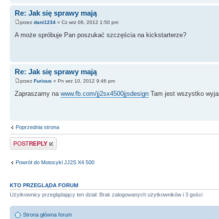
Re: Jak się sprawy mają
przez
dani1234
» Cz wrz 06, 2012 1:50 pm
A może spróbuje Pan poszukać szczęścia na kickstarterze?
Re: Jak się sprawy mają
przez
Furious
» Pn wrz 10, 2012 9:46 pm
Zapraszamy na
www.fb.com/jj2sx4500jjsdesign
Tam jest wszystko wyjaś
Poprzednia strona
Odpowiedz
Powrót do Motocykl JJ2S X4 500
KTO PRZEGLĄDA FORUM
Użytkownicy przeglądający ten dział: Brak zalogowanych użytkowników i 3 gości
Strona główna forum