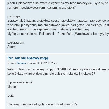
jeden z pierwszych na świecie egzemplarzy tego motocykla. Była by to 
numerem podziękowaniem i danymi właściciela?
po drugie:
Sprawy jakiś badań, projektów części,projektów narzędzi, zaproponować
z obróbki plastycznej ma projektować jakieś narzędzia "do niczego" jeś
elektrycznego może zaprojektować instalację elektryczną.
Myślę że uczelnie np. Politechnika Poznańska ,Wrocławska itp. były b
pozdrawiam
Adam
Re: Jak się sprawy mają
przez
Furious
» Pn kwi 30, 2012 9:52 pm
Witam. Jako zaczarowany wizją POLSKIEGO motocykla z genialnym pomy
jakiejś daty w której dowiemy się dalszych planów i kroków ??
Z pozdrowieniami
Maciek
Edit:
Dlaczego nie ma żadnych nowych wiadomości ??