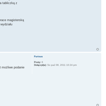
a tabliczką z
prace magisterską
 wydziału
Furious
Posty:
6
Dołączył(a):
So paź 08, 2011 10:24 pm
t możliwe podanie