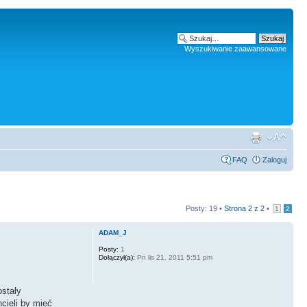
Wyszukiwanie zaawansowane
FAQ
Zaloguj
Posty: 19 •
Strona
2
z
2
•
1
2
ADAM_J
Posty:
1
Dołączył(a):
Pn lis 21, 2011 5:51 pm
stały
cieli by mieć