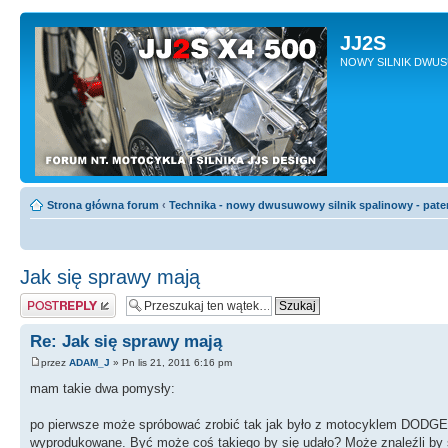
JJ2S
NOWY SILNIK DWU
Strona główna forum
‹
Technika - nowy dwusuwowy silnik spalinowy - pate
Jak się sprawy mają
Odpowiedz
Re: Jak się sprawy mają
przez
ADAM_J
» Pn lis 21, 2011 6:16 pm
mam takie dwa pomysły:
po pierwsze może spróbować zrobić tak jak było z motocyklem DODG
wyprodukowane. Być może coś takiego by się udało? Może znaleźli by się