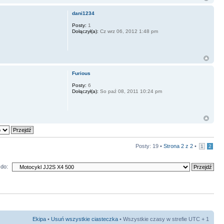
dani1234
Posty:
1
Dołączył(a):
Cz wrz 06, 2012 1:48 pm
Furious
Posty:
6
Dołączył(a):
So paź 08, 2011 10:24 pm
Posty: 19 •
Strona
2
z
2
•
1
2
do:
Ekipa
•
Usuń wszystkie ciasteczka
• Wszystkie czasy w strefie UTC + 1