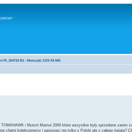
SUWOWY
nt PL 204724 B1
‹
Motocykl JJ2S X4 500
E TOMAHAWK i Munch Mamut 2000 które wszystkie były sprzedane zanim zo
 chętni kolekcjonerzy i pasjonaci nie tylko z Polski ale z całego świata? Ch