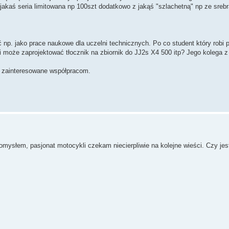
jakaś seria limitowana np 100szt dodatkowo z jakąś "szlachetną" np ze srebr
 np. jako prace naukowe dla uczelni technicznych. Po co student który robi 
li może zaprojektować tłocznik na zbiornik do JJ2s X4 500 itp? Jego kolega z
y zainteresowane współpracom.
słem, pasjonat motocykli czekam niecierpliwie na kolejne wieści. Czy jes