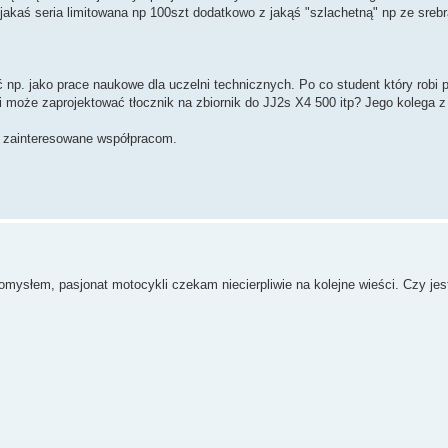
jakaś seria limitowana np 100szt dodatkowo z jakąś "szlachetną" np ze srebr
 np. jako prace naukowe dla uczelni technicznych. Po co student który robi 
li może zaprojektować tłocznik na zbiornik do JJ2s X4 500 itp? Jego kolega z
y zainteresowane współpracom.
słem, pasjonat motocykli czekam niecierpliwie na kolejne wieści. Czy jes