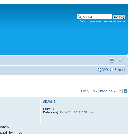
Wyszukiwanie zaawansowane
FAQ
Zaloguj
Posty: 19 •
Strona
2
z
2
•
1
2
ADAM_J
Posty:
1
Dołączył(a):
Pn lis 21, 2011 5:51 pm
stały
cieli by mieć