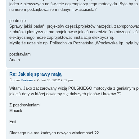
jeden z pierwszych na świecie egzemplarzy tego motocykla. Była by to 
numerem podziękowaniem i danymi właściciela?
po drugie:
Sprawy jakiś badań, projektów części,projektów narzędzi, zaproponować
z obróbki plastycznej ma projektować jakieś narzędzia "do niczego" jeś
elektrycznego może zaprojektować instalację elektryczną.
Myślę że uczelnie np. Politechnika Poznańska ,Wrocławska itp. były b
pozdrawiam
Adam
Re: Jak się sprawy mają
przez
Furious
» Pn kwi 30, 2012 9:52 pm
Witam. Jako zaczarowany wizją POLSKIEGO motocykla z genialnym pomy
jakiejś daty w której dowiemy się dalszych planów i kroków ??
Z pozdrowieniami
Maciek
Edit:
Dlaczego nie ma żadnych nowych wiadomości ??