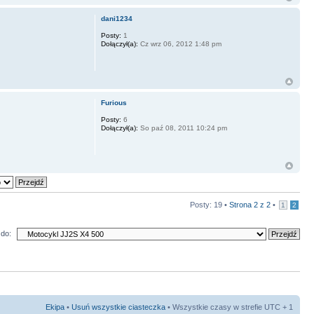
dani1234
Posty:
1
Dołączył(a):
Cz wrz 06, 2012 1:48 pm
Furious
Posty:
6
Dołączył(a):
So paź 08, 2011 10:24 pm
Posty: 19 •
Strona
2
z
2
•
1
2
do:
Ekipa
•
Usuń wszystkie ciasteczka
• Wszystkie czasy w strefie UTC + 1