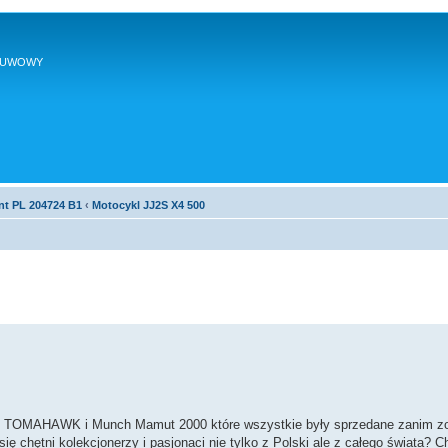
SUWOWY
nt PL 204724 B1
‹
Motocykl JJ2S X4 500
E TOMAHAWK i Munch Mamut 2000 które wszystkie były sprzedane zanim zo
 chętni kolekcjonerzy i pasjonaci nie tylko z Polski ale z całego świata? Ch