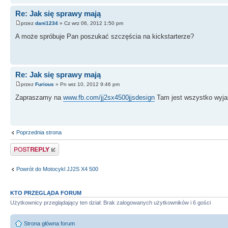
Re: Jak się sprawy mają
przez
dani1234
» Cz wrz 06, 2012 1:50 pm
A może spróbuje Pan poszukać szczęścia na kickstarterze?
Re: Jak się sprawy mają
przez
Furious
» Pn wrz 10, 2012 9:46 pm
Zapraszamy na
www.fb.com/jj2sx4500jjsdesign
Tam jest wszystko wyjaś
Poprzednia strona
Odpowiedz
Powrót do Motocykl JJ2S X4 500
KTO PRZEGLĄDA FORUM
Użytkownicy przeglądający ten dział: Brak zalogowanych użytkowników i 6 gości
Strona główna forum