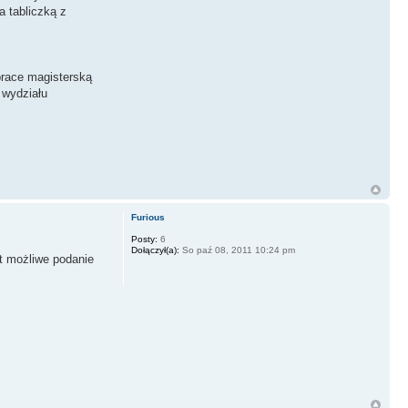
a tabliczką z
prace magisterską
 wydziału
Furious
Posty:
6
Dołączył(a):
So paź 08, 2011 10:24 pm
t możliwe podanie