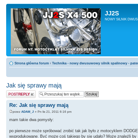
JJ2S
NOWY SILNIK DWU
Strona główna forum
‹
Technika - nowy dwusuwowy silnik spalinowy - pate
Jak się sprawy mają
Odpowiedz
Re: Jak się sprawy mają
przez
ADAM_J
» Pn lis 21, 2011 6:16 pm
mam takie dwa pomysły:
po pierwsze może spróbować zrobić tak jak było z motocyklem DODG
wyprodukowane. Być może coś takiego by się udało? Może znaleźli by się