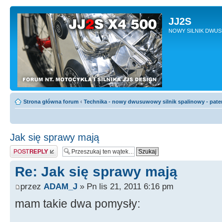
JJ2S
NOWY SILNIK DWU
Strona główna forum
‹
Technika - nowy dwusuwowy silnik spalinowy - pate
Jak się sprawy mają
Odpowiedz
Re: Jak się sprawy mają
przez
ADAM_J
» Pn lis 21, 2011 6:16 pm
mam takie dwa pomysły: