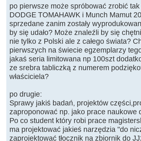
po pierwsze może spróbować zrobić tak 
DODGE TOMAHAWK i Munch Mamut 2000 
sprzedane zanim zostały wyprodukowan
by się udało? Może znaleźli by się chętn
nie tylko z Polski ale z całego świata? C
pierwszych na świecie egzemplarzy tego
jakaś seria limitowana np 100szt dodatk
ze srebra tabliczką z numerem podzięk
właściciela?
po drugie:
Sprawy jakiś badań, projektów części,pr
zaproponować np. jako prace naukowe dl
Po co student który robi prace magisters
ma projektować jakieś narzędzia "do nic
zaprojektować tłocznik na zbiornik do J